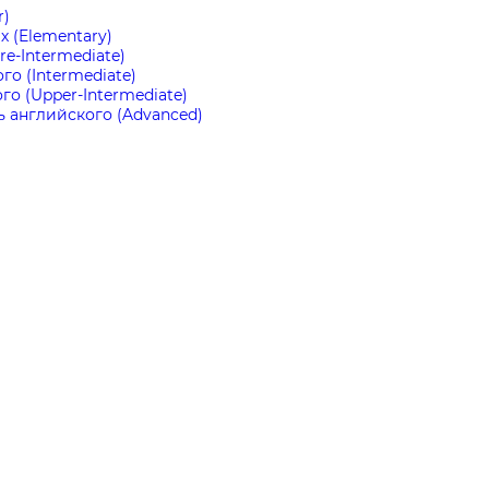
r)
 (Elementary)
e-Intermediate)
о (Intermediate)
о (Upper-Intermediate)
 английского (Advanced)