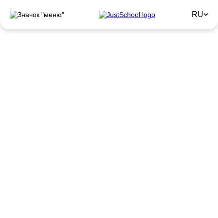
RU
Подготовка к ВНО (НМТ)
по
английскому языку
Записывайтесь на курсы JustSchool: качественная
подготовка к ВНО по английскому языку вам
обеспечена! Получите шанс сдать экзамен на
"Отлично".
Подать заявку