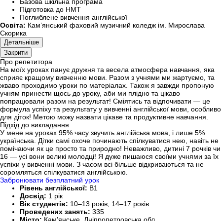
Базова шкільна програма
Підготовка до НМТ
Поглиблене вивчення англійської
Освіта:
Кам’янський фаховий музичний коледж ім. Мирослава
Скорика
Детальніше
Закрити
Про репетитора
На моїх уроках панує дружня та весела атмосфера навчання, яка
сприяє кращому вивченню мови. Разом з учнями ми жартуємо, та
жваво проходимо уроки по матеріалах. Також я завжди пропоную
учням принести щось до уроку, аби ми плідно та цікаво
попрацювали разом на результат! Сміятись та відпочивати — це
формула успіху та результату у вивченні англійської мови, особливо
для діток! Метою можу назвати цікаве та продуктивне навчання.
Підхід до викладання
У мене на уроках 95% часу звучить англійська мова, і лише 5%
українська. Дітки самі охоче починають спілкуватися нею, навіть не
помічаючи як це просто та природно! Неважливо, дитині 7 рочків чи
16 — усі вони великі молодці! Я дуже пишаюся своїми учнями за їх
успіхи у вивченні мови. З часом всі більше відкриваються та не
соромляться спілкуватися англійською.
Забронювати безплатний урок
Рівень англійської:
B1
Досвід:
1 рік
Вік студентів:
10–13 років, 14–17 років
Проведених занять:
335
Місто:
Кам'янське, Дніпропетровська обл.