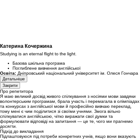
Катерина Кочержина
Studying is an eternal flight to the light.
Базова шкільна програма
Поглиблене вивчення англійської
Освіта:
Дніпровський національний університет ім. Олеся Гончара
Детальніше
Закрити
Про репетитора
Я маю великий досвід живого спілкування з носіями мови завдяки
волонтерським програмам, брала участь і перемагала в олімпіадах
та конкурсах з англійської мови й професійно вивчаю переклад,
тому мені є чим поділитися зі своїми учнями. Змога вільно
спілкуватися англійською, чітко виражати свої думки та
формулювати відповіді на запитання — це те, чого ми прагнемо
досягти.
Підхід до викладання
Підлаштовуюся під потреби конкретних учнів, якщо вони вказують