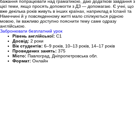
бажання попрацювати над граматикою, даю додаткові завдання з
цієї теми, якщо просять допомогти з ДЗ — допомагаю. Є учні, що
вже декілька років живуть в інших країнах, наприклад в Іспанії та
Німеччині й у повсякденному житті мало спілкуються рідною
мовою, їм важливо доступно пояснити тему саме одразу
англійською.
Забронювати безплатний урок
Рівень англійської:
C1
Досвід:
2 роки
Вік студентів:
6–9 років, 10–13 років, 14–17 років
Проведених занять:
375
Місто:
Павлоград, Дніпропетровська обл.
Формат:
Онлайн