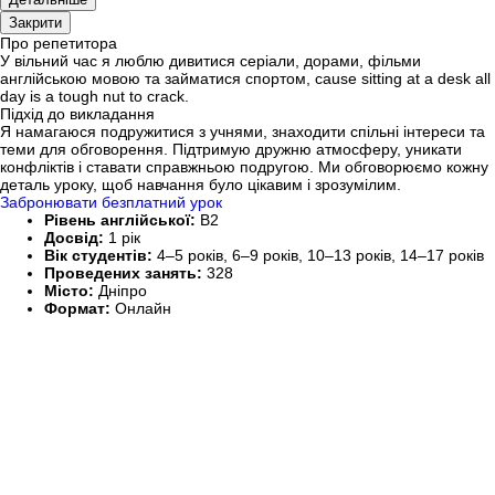
Закрити
Про репетитора
У вільний час я люблю дивитися серіали, дорами, фільми
англійською мовою та займатися спортом, cause sitting at a desk all
day is a tough nut to crack.
Підхід до викладання
Я намагаюся подружитися з учнями, знаходити спільні інтереси та
теми для обговорення. Підтримую дружню атмосферу, уникати
конфліктів і ставати справжньою подругою. Ми обговорюємо кожну
деталь уроку, щоб навчання було цікавим і зрозумілим.
Забронювати безплатний урок
Рівень англійської:
B2
Досвід:
1 рік
Вік студентів:
4–5 років, 6–9 років, 10–13 років, 14–17 років
Проведених занять:
328
Місто:
Дніпро
Формат:
Онлайн