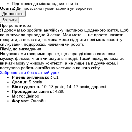
Підготовка до міжнародних іспитів
Освіта:
Дніпровський гуманітарний університет
Детальніше
Закрити
Про репетитора
Я допомагаю зробити англійську частиною щоденного життя, щоб
вона звучала природно й легко. Моя мета — не просто навчити
говорити, а показати, як мова може відкрити нові можливості: у
спілкуванні, подорожах, навчанні чи роботі.
Підхід до викладання
На уроках ми говоримо про те, що справді цікаво саме вам —
музику, фільми, книги чи актуальні події. Такий підхід допомагає
вивчати мову у живому контексті, а не лише за підручником, і
поступово робить англійську частиною вашого світу.
Забронювати безплатний урок
Рівень англійської:
C1
Досвід:
5 років
Вік студентів:
10–13 років, 14–17 років, дорослі
Проведених занять:
4298
Місто:
Дніпро
Формат:
Онлайн