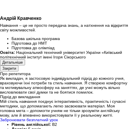
Андрій Кравченко
Навчання – це не просто передача знань, а натхнення на відкриття
світу можливостей.
Базова шкільна програма
Підготовка до НМТ
Підготовка до олімпіад
Освіта:
Національний технічний університет України «Київський
політехнічний інститут імені Ігоря Сікорського
Детальніше
Закрити
Про репетитора
Як викладач, я застосовую індивідуальний підхід до кожного учня,
враховуючи їхні потреби та стиль навчання. Я створюю комфортну
та мотивувальну атмосферу на заняттях, де учні можуть вільно
висловлювати свої думки та не боятися помилок.
Підхід до викладання
Мій стиль навчання поєднує інтерактивність, практичність і сучасні
методики, що допомагають легко засвоювати матеріал. Моя
головна мета – допомогти учням не тільки зрозуміти англійську
мову, але й впевнено використовувати її у реальному житті.
Забронювати безплатний урок
Рівень англійської:
B2