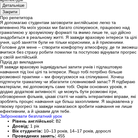
Детальніше
Закрити
Про репетитора
Я допомагаю студентам заговорити англійською легко та
впевнено.На моїх уроках ми багато спілкуємося, працюємо над
граматикою у зрозумілому форматі та вчимо лише те, що дійсно
знадобиться в реальному житті. Я завжди враховую інтереси та цілі
учня, щоб заняття були не тільки корисними, а й приємними.
Головне для мене – створити комфортну атмосферу, де ти зможеш
вчитися без страху робити помилки та поступово відчувати прогрес
у своїй англійській.
Підхід до викладання
Я завжди враховую індивідуальні запити учнів і підлаштовую
навчання під їхні цілі та інтереси. Якщо тобі потрібно більше
розмовної практики – ми фокусуємося на спілкуванні. Хочеш
підтягнути граматику чи збагатити словниковий запас? Я підбираю
матеріали, які допоможуть саме тобі. Окрім основних уроків, я
додаю додаткові активності: це можуть бути розмовні ігри,
обговорення фільмів, цікаві статті чи навіть інтерактивні вправи, які
зроблять процес навчання ще більш захопливим. Я зацікавлена у
твоєму прогресі та завжди намагаюся зробити навчання не лише
ефективним, а й цікавим для тебе.
Забронювати безплатний урок
Рівень англійської:
B2
Досвід:
1 рік
Вік студентів:
10–13 років, 14–17 років, дорослі
Проведених занять:
455