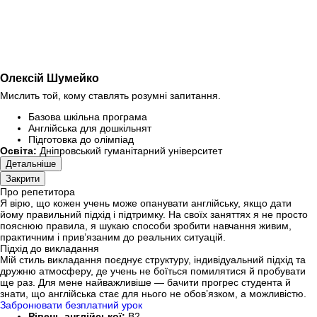
Олексій Шумейко
Мислить той, кому ставлять розумні запитання.
Базова шкільна програма
Англійська для дошкільнят
Підготовка до олімпіад
Освіта:
Дніпровський гуманітарний університет
Детальніше
Закрити
Про репетитора
Я вірю, що кожен учень може опанувати англійську, якщо дати
йому правильний підхід і підтримку. На своїх заняттях я не просто
пояснюю правила, я шукаю способи зробити навчання живим,
практичним і прив’язаним до реальних ситуацій.
Підхід до викладання
Мій стиль викладання поєднує структуру, індивідуальний підхід та
дружню атмосферу, де учень не боїться помилятися й пробувати
ще раз. Для мене найважливіше — бачити прогрес студента й
знати, що англійська стає для нього не обов’язком, а можливістю.
Забронювати безплатний урок
Рівень англійської:
B2