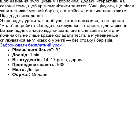
щоб навчання було цікавим і корисним. Додаю інтерактиви на
сезонні теми, щоб урізноманітнити заняття. Учні цінують, що після
занять зникає мовний бар’єр, а англійська стає частиною життя.
Підхід до викладання
Я проводжу уроки так, щоб учні хотіли навчатися, а не просто
“мали” це робити. Завжди враховую їхні інтереси, цілі та рівень.
Батьки підлітків часто відзначають, що після занять їхні діти
починають не лише краще складати тести, а й упевненіше
спілкуватися англійською у житті — без страху і бар’єрів.
Забронювати безплатний урок
Рівень англійської:
B2
Досвід:
1 рік
Вік студентів:
14–17 років, дорослі
Проведених занять:
538
Місто:
Дніпро
Формат:
Онлайн