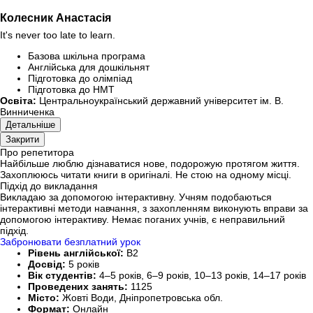
Колесник Анастасія
It's never too late to learn.
Базова шкільна програма
Англійська для дошкільнят
Підготовка до олімпіад
Підготовка до НМТ
Освіта:
Центральноукраїнський державний університет ім. В.
Винниченка
Детальніше
Закрити
Про репетитора
Найбільше люблю дізнаватися нове, подорожую протягом життя.
Захоплююсь читати книги в оригіналі. Не стою на одному місці.
Підхід до викладання
Викладаю за допомогою інтерактивну. Учням подобаються
інтерактивні методи навчання, з захопленням виконують вправи за
допомогою інтерактиву. Немає поганих учнів, є неправильний
підхід.
Забронювати безплатний урок
Рівень англійської:
B2
Досвід:
5 років
Вік студентів:
4–5 років, 6–9 років, 10–13 років, 14–17 років
Проведених занять:
1125
Місто:
Жовті Води, Дніпропетровська обл.
Формат:
Онлайн