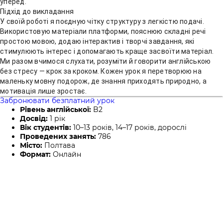
уперед.
Підхід до викладання
У своїй роботі я поєдную чітку структуру з легкістю подачі.
Використовую матеріали платформи, пояснюю складні речі
простою мовою, додаю інтерактив і творчі завдання, які
стимулюють інтерес і допомагають краще засвоїти матеріал.
Ми разом вчимося слухати, розуміти й говорити англійською
без стресу — крок за кроком. Кожен урок я перетворюю на
маленьку мовну подорож, де знання приходять природно, а
мотивація лише зростає.
Забронювати безплатний урок
Рівень англійської:
B2
Досвід:
1 рік
Вік студентів:
10–13 років, 14–17 років, дорослі
Проведених занять:
786
Місто:
Полтава
Формат:
Онлайн