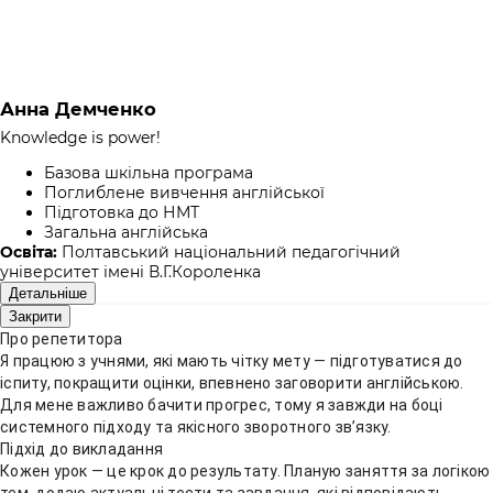
Анна Демченко
Knowledge is power!
Базова шкільна програма
Поглиблене вивчення англійської
Підготовка до НМТ
Загальна англійська
Освіта:
Полтавський національний педагогічний
університет імені В.Г.Короленка
Детальніше
Закрити
Про репетитора
Я працюю з учнями, які мають чітку мету — підготуватися до
іспиту, покращити оцінки, впевнено заговорити англійською.
Для мене важливо бачити прогрес, тому я завжди на боці
системного підходу та якісного зворотного зв’язку.
Підхід до викладання
Кожен урок — це крок до результату. Планую заняття за логікою
тем, додаю актуальні тести та завдання, які відповідають