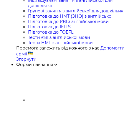
Індивідуальні заняття з англійської для
дошкільнят
Групові заняття з англійської для дошкільнят
Підготовка до НМТ (ЗНО) з англійської
Підготовка до ЄВІ з англійської мови
Підготовка до IELTS
Підготовка до TOEFL
Тести ЄВІ з англійської мови
Тести НМТ з англійської мови
Перемога залежить від кожного з нас
Допомогти
армії
Згорнути
Форми навчання