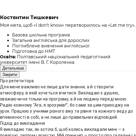
Костянтин Тишкевич
Моя мета, щоб «I don’t know» перетворилось на «Let me try».
Базова шкільна програма
Загальна англійська для дорослих
Поглиблене вивчення англійської
Підготовка до НМТ
Освіта:
Полтавський національний педагогічний
університет імені В. Г. Короленка
Детальніше
Закрити
Про репетитора
Для мене важливо не лише дати знання, а й створити
атмосферу, в якій хочеться вчитися. Викладаю з душею,
зважаючи не тільки на програму, а й на людину переді мною.
Радію кожному “Ага, я зрозумів!”, бо саме за цим приходжу на
урок. Працюю з учнями різного віку та рівня та кожного веду до
впевненості в собі, а не лише до правильних відповідей.
Підхід до викладання
Я викладаю так, як хотіла б, щоб колись викладали мені — з
повагою, теплом і ясністю. Мій принцип — просто про складне і з