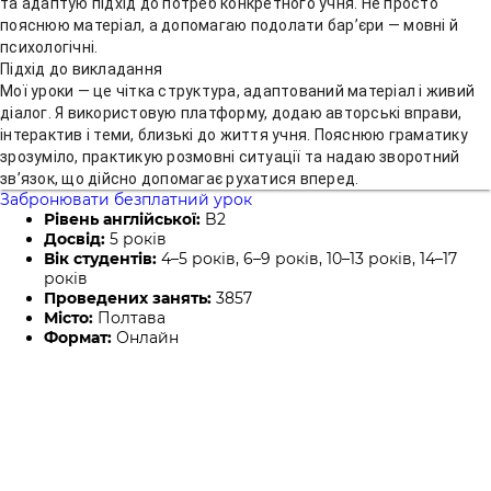
та адаптую підхід до потреб конкретного учня. Не просто
пояснюю матеріал, а допомагаю подолати бар’єри — мовні й
психологічні.
Підхід до викладання
Мої уроки — це чітка структура, адаптований матеріал і живий
діалог. Я використовую платформу, додаю авторські вправи,
інтерактив і теми, близькі до життя учня. Пояснюю граматику
зрозуміло, практикую розмовні ситуації та надаю зворотний
зв’язок, що дійсно допомагає рухатися вперед.
Забронювати безплатний урок
Рівень англійської:
B2
Досвід:
5 років
Вік студентів:
4–5 років, 6–9 років, 10–13 років, 14–17
років
Проведених занять:
3857
Місто:
Полтава
Формат:
Онлайн