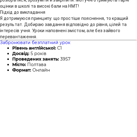
розібратися, зрозуміти й закріпити. Мої учні отримують гарні
оцінки в школі та високі бали на НМТ!
Підхід до викладання
Я дотримуюся принципу: що простіше пояснення, то кращий
результат. Добираю завдання відповідно до рівня, цілей та
інтересів учня. Уроки наповнені змістом, але без зайвого
перевантаження.
Забронювати безплатний урок
Рівень англійської:
C1
Досвід:
5 років
Проведених занять:
3957
Місто:
Полтава
Формат:
Онлайн