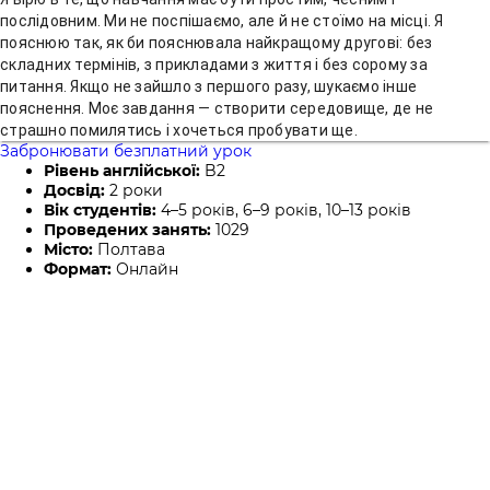
послідовним. Ми не поспішаємо, але й не стоїмо на місці. Я
пояснюю так, як би пояснювала найкращому другові: без
складних термінів, з прикладами з життя і без сорому за
питання. Якщо не зайшло з першого разу, шукаємо інше
пояснення. Моє завдання — створити середовище, де не
страшно помилятись і хочеться пробувати ще.
Забронювати безплатний урок
Рівень англійської:
B2
Досвід:
2 роки
Вік студентів:
4–5 років, 6–9 років, 10–13 років
Проведених занять:
1029
Місто:
Полтава
Формат:
Онлайн