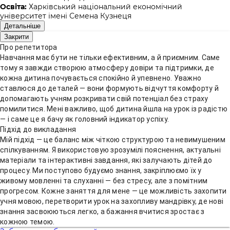
Освіта:
Харківський національний економічний
університет імені Семена Кузнеця
Детальніше
Закрити
Про репетитора
Навчання має бути не тільки ефективним, а й приємним. Саме
тому я завжди створюю атмосферу довіри та підтримки, де
кожна дитина почувається спокійно й упевнено. Уважно
ставлюся до деталей — вони формують відчуття комфорту й
допомагають учням розкривати свій потенціал без страху
помилитися. Мені важливо, щоб дитина йшла на урок із радістю
— і саме це я бачу як головний індикатор успіху.
Підхід до викладання
Мій підхід — це баланс між чіткою структурою та невимушеним
спілкуванням. Я використовую зрозумілі пояснення, актуальні
матеріали та інтерактивні завдання, які залучають дітей до
процесу. Ми поступово будуємо знання, закріплюємо їх у
живому мовленні та слуханні — без стресу, але з помітним
прогресом. Кожне заняття для мене — це можливість захопити
учня мовою, перетворити урок на захопливу мандрівку, де нові
знання засвоюються легко, а бажання вчитися зростає з
кожною темою.