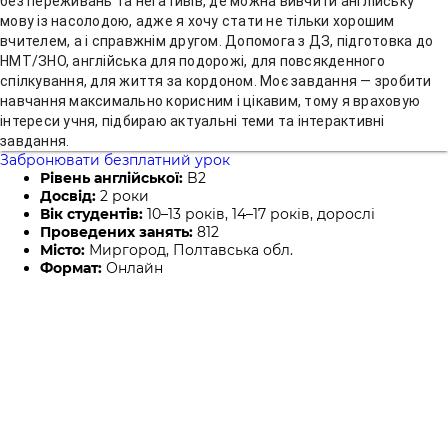
без переживань та негативів, де можна вивчити англійську
мову із насолодою, адже я хочу стати не тільки хорошим
вчителем, а і справжнім другом. Допомога з ДЗ, підготовка до
НМТ/ЗНО, англійська для подорожі, для повсякденного
спілкування, для життя за кордоном. Моє завдання — зробити
навчання максимально корисним і цікавим, тому я враховую
інтереси учня, підбираю актуальні теми та інтерактивні
завдання.
Забронювати безплатний урок
Рівень англійської:
B2
Досвід:
2 роки
Вік студентів:
10–13 років, 14–17 років, дорослі
Проведених занять:
812
Місто:
Миргород, Полтавська обл.
Формат:
Онлайн