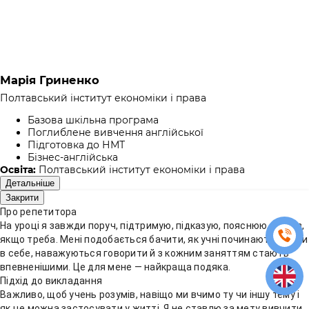
Марія Гриненко
Полтавський інститут економіки і права
Базова шкільна програма
Поглиблене вивчення англійської
Підготовка до НМТ
Бізнес-англійська
Освіта:
Полтавський інститут економіки і права
Детальніше
Закрити
Про репетитора
На уроці я завжди поруч, підтримую, підказую, пояснюю ще раз,
якщо треба. Мені подобається бачити, як учні починають вірити
в себе, наважуються говорити й з кожним заняттям стають
впевненішими. Це для мене — найкраща подяка.
Підхід до викладання
Важливо, щоб учень розумів, навіщо ми вчимо ту чи іншу тему і
як це можна застосувати у житті. Я не ставлю за мету вивчити