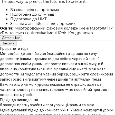
The best way to predict the future is to create it.
Базова шкільна програма
Підготовка до олімпіад
Підготовка до НМТ
Загальна англійська для дорослих
Освіта:
Миргородський фаховий коледж імені М.Гоголя НУ
«Полтавська політехніка імені Юрія Кондратюка»
Детальніше
Закрити
Про репетитора
Моя любов до англійської безкрайня і я з радістю хочу
допомогти іншим відкривати для себе її чарівний світ. Я
допомагаю своїм учням не просто вивчати англійську, а й
впевнено користуватися нею в реальному житті. Моя мета —
допомогти їм подолати мовний бар’єр, розширити словниковий
запас і освоїти граматику через цікаві та актуальні теми.
Важливо, що на моїх уроках помилки не страшні, адже це
частина процесу навчання, головне — це постійний прогрес і
впевненість у собі.
Підхід до викладання
Я завжди прагну зробити свої уроки цікавими та маю
індивідуальний підхід до кожного учня. У мене комфортні уроки,