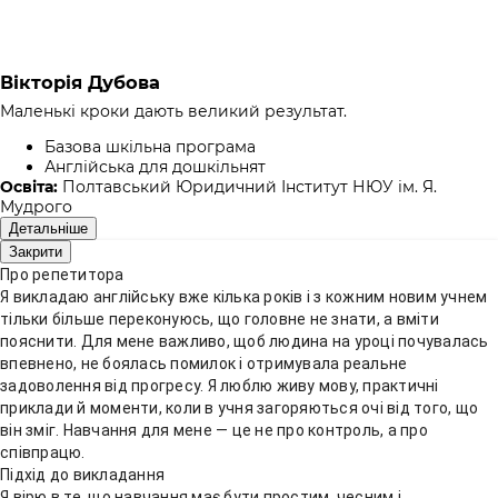
Вікторія Дубова
Маленькі кроки дають великий результат.
Базова шкільна програма
Англійська для дошкільнят
Освіта:
Полтавський Юридичний Інститут НЮУ ім. Я.
Мудрого
Детальніше
Закрити
Про репетитора
Я викладаю англійську вже кілька років і з кожним новим учнем
тільки більше переконуюсь, що головне не знати, а вміти
пояснити. Для мене важливо, щоб людина на уроці почувалась
впевнено, не боялась помилок і отримувала реальне
задоволення від прогресу. Я люблю живу мову, практичні
приклади й моменти, коли в учня загоряються очі від того, що
він зміг. Навчання для мене — це не про контроль, а про
співпрацю.
Підхід до викладання
Я вірю в те, що навчання має бути простим, чесним і