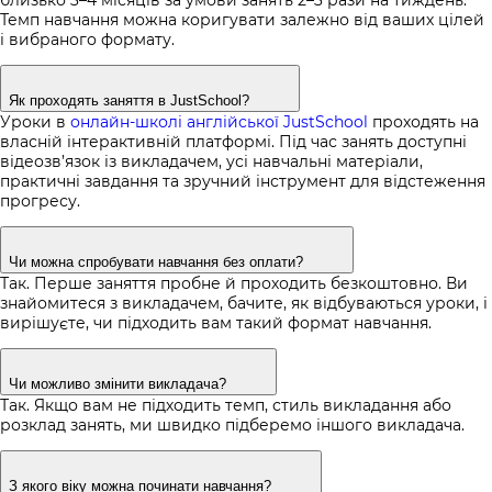
близько 3–4 місяців за умови занять 2–3 рази на тиждень.
Темп навчання можна коригувати залежно від ваших цілей
і вибраного формату.
Як проходять заняття в JustSchool?
Уроки в
онлайн-школі англійської JustSchool
проходять на
власній інтерактивній платформі. Під час занять доступні
відеозв’язок із викладачем, усі навчальні матеріали,
практичні завдання та зручний інструмент для відстеження
прогресу.
Чи можна спробувати навчання без оплати?
Так. Перше заняття пробне й проходить безкоштовно. Ви
знайомитеся з викладачем, бачите, як відбуваються уроки, і
вирішуєте, чи підходить вам такий формат навчання.
Чи можливо змінити викладача?
Так. Якщо вам не підходить темп, стиль викладання або
розклад занять, ми швидко підберемо іншого викладача.
З якого віку можна починати навчання?