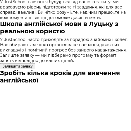
У JustSchool навчання будується від вашого запиту: ми
враховуємо рівень підготовки та ті завдання, які для вас
справді важливі. Ви чітко розумієте, над чим працюєте на
кожному етапі і як це допоможе досягти мети.
Школа англійської мови в Луцьку з
реальною користю
У JustSchool часто приходять за порадою знайомих і колег.
Нас обирають за чітко організоване навчання, уважних
викладачів і помітний прогрес без зайвого навантаження.
Залиште заявку — ми підберемо програму та формат
занять відповідно до ваших цілей.
Залишити заявку
Зробіть кілька кроків для вивчення
англійської