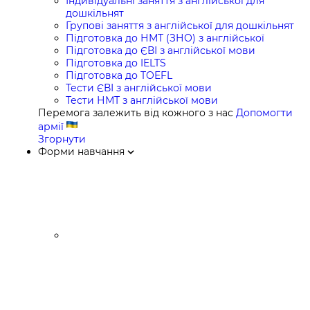
Індивідуальні заняття з англійської для
дошкільнят
Групові заняття з англійської для дошкільнят
Підготовка до НМТ (ЗНО) з англійської
Підготовка до ЄВІ з англійської мови
Підготовка до IELTS
Підготовка до TOEFL
Тести ЄВІ з англійської мови
Тести НМТ з англійської мови
Перемога залежить від кожного з нас
Допомогти
армії
Згорнути
Форми навчання