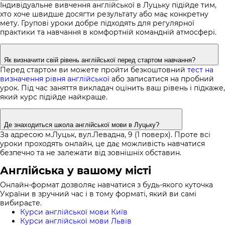
Індивідуальне вивчення англійської в Луцьку підійде тим,
хто хоче швидше досягти результату або має конкретну
мету. Групові уроки добре підходять для регулярної
практики та навчання в комфортній командній атмосфері.
Як визначити свій рівень англійської перед стартом навчання?
Перед стартом ви можете пройти безкоштовний
тест на
визначення рівня англійської
або записатися на пробний
урок. Під час заняття викладач оцінить ваш рівень і підкаже,
який курс підійде найкраще.
Де знаходиться школа англійської мови в Луцьку?
За адресою м.Луцьк, вул.Левадна, 9 (1 поверх). Проте всі
уроки проходять онлайн, це дає можливість навчатися
безпечно та не залежати від зовнішніх обставин.
Англійська у вашому місті
Онлайн-формат дозволяє навчатися з будь-якого куточка
України в зручний час і в тому форматі, який ви самі
вибираєте.
Курси англійської мови Київ
Курси англійської мови Львів