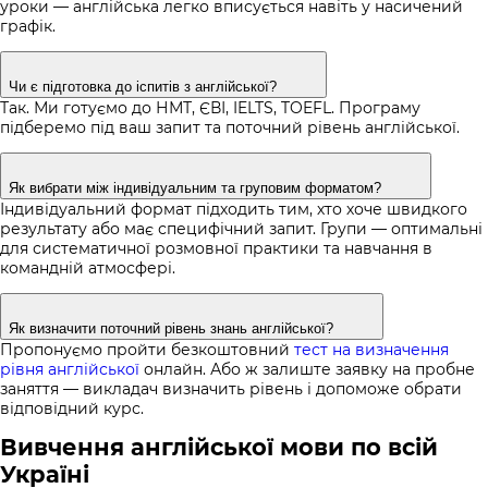
уроки — англійська легко вписується навіть у насичений
графік.
Чи є підготовка до іспитів з англійської?
Так. Ми готуємо до НМТ, ЄВІ, IELTS, TOEFL.
Програму
підберемо під ваш запит та поточний рівень англійської.
Як вибрати між індивідуальним та груповим форматом?
Індивідуальний формат підходить тим, хто хоче швидкого
результату або має специфічний запит. Групи — оптимальні
для систематичної розмовної практики та навчання в
командній атмосфері.
Як визначити поточний рівень знань англійської?
Пропонуємо пройти безкоштовний
тест на визначення
рівня англійської
онлайн. Або ж залиште заявку на пробне
заняття — викладач визначить рівень і допоможе обрати
відповідний курс.
Вивчення англійської мови по всій
Україні