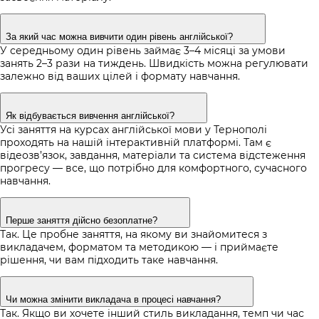
За який час можна вивчити один рівень англійської?
У середньому один рівень займає 3–4 місяці за умови
занять 2–3 рази на тиждень. Швидкість можна регулювати
залежно від ваших цілей і формату навчання.
Як відбувається вивчення англійської?
Усі заняття на
курсах англійської мови у Тернополі
проходять на нашій інтерактивній платформі. Там є
відеозв’язок, завдання, матеріали та система відстеження
прогресу — все, що потрібно для комфортного, сучасного
навчання.
Перше заняття дійсно безоплатне?
Так. Це пробне заняття, на якому ви знайомитеся з
викладачем, форматом та методикою — і приймаєте
рішення, чи вам підходить таке навчання.
Чи можна змінити викладача в процесі навчання?
Так. Якщо ви хочете інший стиль викладання, темп чи час