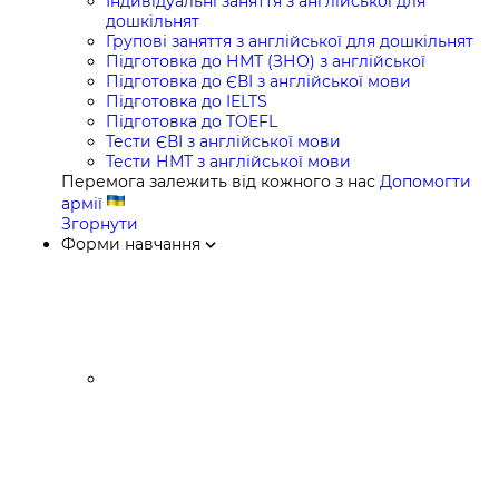
Індивідуальні заняття з англійської для
дошкільнят
Групові заняття з англійської для дошкільнят
Підготовка до НМТ (ЗНО) з англійської
Підготовка до ЄВІ з англійської мови
Підготовка до IELTS
Підготовка до TOEFL
Тести ЄВІ з англійської мови
Тести НМТ з англійської мови
Перемога залежить від кожного з нас
Допомогти
армії
Згорнути
Форми навчання