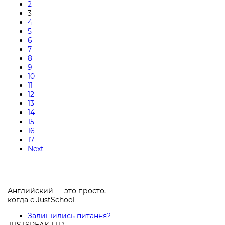
2
3
4
5
6
7
8
9
10
11
12
13
14
15
16
17
Next
Английский — это просто,
когда с
JustSchool
Залишились питання?
JUSTSPEAK LTD