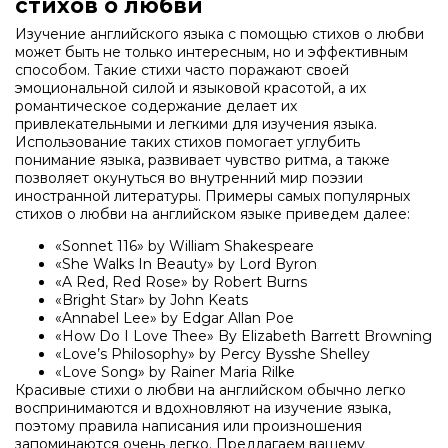
стихов о любви
Изучение английского языка с помощью стихов о любви
может быть не только интересным, но и эффективным
способом. Такие стихи часто поражают своей
эмоциональной силой и языковой красотой, а их
романтическое содержание делает их
привлекательными и легкими для изучения языка.
Использование таких стихов помогает углубить
понимание языка, развивает чувство ритма, а также
позволяет окунуться во внутренний мир поэзии
иностранной литературы. Примеры самых популярных
стихов о любви на английском языке приведем далее:
«Sonnet 116» by William Shakespeare
«She Walks In Beauty» by Lord Byron
«A Red, Red Rose» by Robert Burns
«Bright Star» by John Keats
«Annabel Lee» by Edgar Allan Poe
«How Do I Love Thee» By Elizabeth Barrett Browning
«Love’s Philosophy» by Percy Bysshe Shelley
«Love Song» by Rainer Maria Rilke
Красивые стихи о любви на английском обычно легко
воспринимаются и вдохновляют на изучение языка,
поэтому правила написания или произношения
запоминаются очень легко. Предлагаем вашему