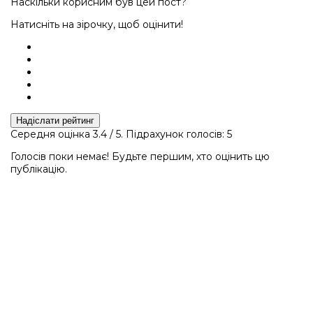
Наскільки корисним був цей пост?
Натисніть на зірочку, щоб оцінити!
Надіслати рейтинг
Середня оцінка
3.4
/ 5. Підрахунок голосів:
5
Голосів поки немає! Будьте першим, хто оцінить цю
публікацію.