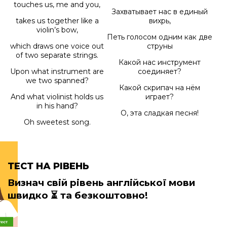
touches us, me and you,
Захватывает нас в единый
takes us together like a
вихрь,
violin’s bow,
Петь голосом одним как две
which draws one voice out
струны
of two separate strings.
Какой нас инструмент
Upon what instrument are
соединяет?
we two spanned?
Какой скрипач на нём
And what violinist holds us
играет?
in his hand?
О, эта сладкая песня!
Oh sweetest song.
ТЕСТ НА РІВЕНЬ
Визнач свій рівень англійської мови
швидко
⏳ та безкоштовно!