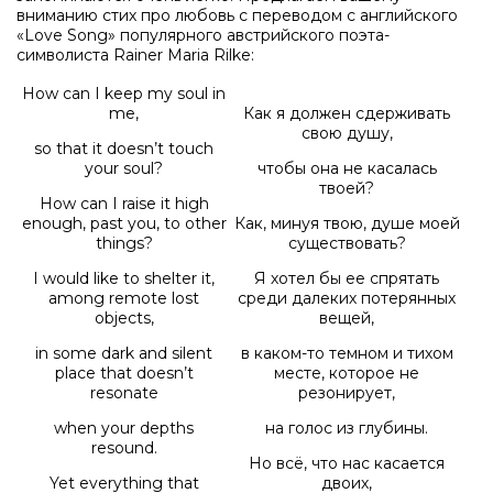
вниманию стих про любовь с переводом с английского
«Love Song» популярного австрийского поэта-
символиста Rainer Maria Rilke:
How can I keep my soul in
me,
Как я должен сдерживать
свою душу,
so that it doesn’t touch
your soul?
чтобы она не касалась
твоей?
How can I raise it high
enough, past you, to other
Как, минуя твою, душе моей
things?
существовать?
I would like to shelter it,
Я хотел бы ее спрятать
among remote lost
среди далеких потерянных
objects,
вещей,
in some dark and silent
в каком-то темном и тихом
place that doesn’t
месте, которое не
resonate
резонирует,
when your depths
на голос из глубины.
resound.
Но всё, что нас касается
Yet everything that
двоих,