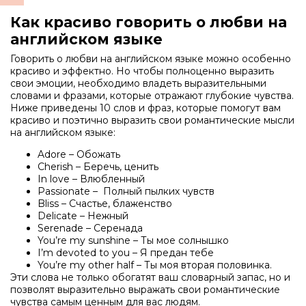
Как красиво говорить о любви на
английском языке
Говорить о любви на английском языке можно особенно
красиво и эффектно. Но чтобы полноценно выразить
свои эмоции, необходимо владеть выразительными
словами и фразами, которые отражают глубокие чувства.
Ниже приведены 10 слов и фраз, которые помогут вам
красиво и поэтично выразить свои романтические мысли
на английском языке:
Adore – Обожать
Cherish – Беречь, ценить
In love – Влюбленный
Passionate – Полный пылких чувств
Bliss – Счастье, блаженство
Delicate – Нежный
Serenade – Серенада
You’re my sunshine – Ты мое солнышко
I’m devoted to you – Я предан тебе
You’re my other half – Ты моя вторая половинка.
Эти слова не только обогатят ваш словарный запас, но и
позволят выразительно выражать свои романтические
чувства самым ценным для вас людям.