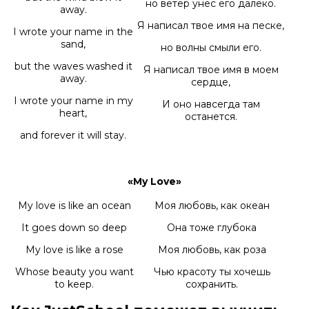
но ветер унес его далеко.
away.
Я написал твое имя на песке,
I wrote your name in the
sand,
но волны смыли его.
but the waves washed it
Я написал твое имя в моем
away.
сердце,
I wrote your name in my
И оно навсегда там
heart,
останется.
and forever it will stay.
«My Love»
My love is like an ocean
Моя любовь, как океан
It goes down so deep
Она тоже глубока
My love is like a rose
Моя любовь, как роза
Whose beauty you want
Чью красоту ты хочешь
to keep.
сохранить.