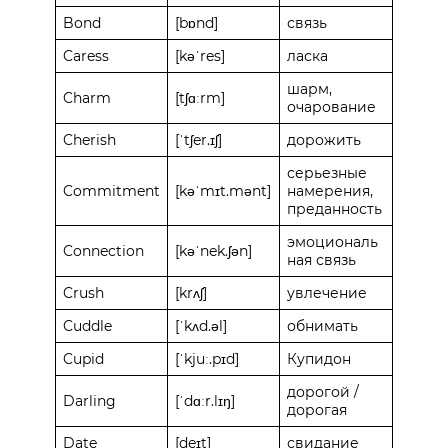
Bond
[bɒnd]
связь
Caress
[kəˈres]
ласка
шарм,
Charm
[tʃɑːrm]
очарование
Cherish
[ˈtʃer.ɪʃ]
дорожить
серьезные
Commitment
[kəˈmɪt.mənt]
намерения,
преданность
эмоциональ
Connection
[kəˈnek.ʃən]
ная связь
Crush
[krʌʃ]
увлечение
Cuddle
[ˈkʌd.əl]
обнимать
Cupid
[ˈkjuː.pɪd]
Купидон
дорогой /
Darling
[ˈdɑːr.lɪŋ]
дорогая
Date
[deɪt]
свидание