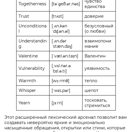
чувство
Togetherness
[təˈɡeð.ər.nəs]
единства
Trust
[trʌst]
доверие
Unconditiona
[ˌʌn.kən
безусловный
l
ˈdɪʃ.ən.əl]
(о любви)
Understandin
[ˌʌn.dər
взаимопони
g
ˈstæn.dɪŋ]
мание
Valentine
[ˈvæl.ən.taɪn]
Валентин
[ˌvʌl.nər.ə
Vulnerability
уязвимость
ˈbɪl.ə.ti]
Warmth
[wɔːrmθ]
тепло
Whisper
[ˈwɪs.pər]
шепот
тосковать,
Yearn
[jɜːrn]
стремиться
Этот расширенный лексический арсенал позволит вам
создавать невероятно яркие и эмоционально
насыщенные обращения, открытки или стихи, которые