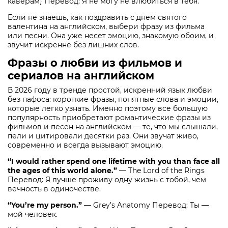
каверам) Перевод: Я не могу не влюбиться в тебя.
Если не знаешь, как поздравить с днем святого
валентина на английском, выбери фразу из фильма
или песни. Она уже несет эмоцию, знакомую обоим, и
звучит искренне без лишних слов.
Фразы о любви из фильмов и
сериалов на английском
В 2026 году в тренде простой, искренний язык любви
без пафоса: короткие фразы, понятные слова и эмоции,
которые легко узнать. Именно поэтому все большую
популярность приобретают романтические фразы из
фильмов и песен на английском — те, что мы слышали,
пели и цитировали десятки раз. Они звучат живо,
современно и всегда вызывают эмоцию.
“I would rather spend one lifetime with you than face all
the ages of this world alone.”
— The Lord of the Rings
Перевод: Я лучше проживу одну жизнь с тобой, чем
вечность в одиночестве.
“You’re my person.”
— Grey’s Anatomy Перевод: Ты —
мой человек.