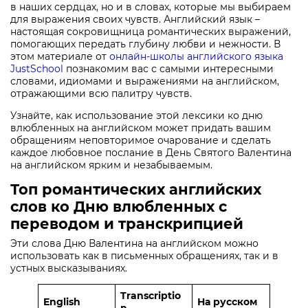
в наших сердцах, но и в словах, которые мы выбираем
для выражения своих чувств. Английский язык –
настоящая сокровищница романтических выражений,
помогающих передать глубину любви и нежности. В
этом материале от
онлайн-школы английского языка
JustSchool
познакомим вас с самыми интересными
словами, идиомами и выражениями на английском,
отражающими всю палитру чувств.
Узнайте, как использование этой лексики ко дню
влюбленных на английском может придать вашим
обращениям неповторимое очарование и сделать
каждое любовное послание в День Святого Валентина
на английском ярким и незабываемым.
Топ романтических английских
слов ко Дню влюбленных с
переводом и транскрипцией
Эти слова Дню Валентина на английском можно
использовать как в письменных обращениях, так и в
устных высказываниях.
Transcriptio
English
На русском
n