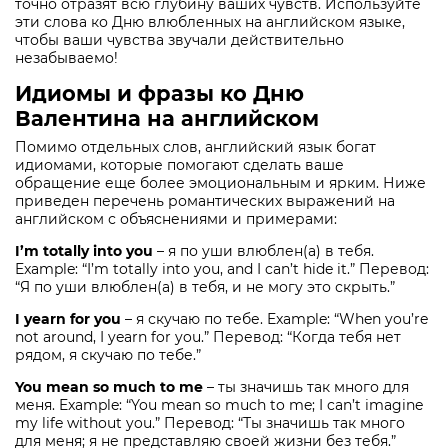
точно отразят всю глубину ваших чувств. Используйте
эти слова ко Дню влюбленных на английском языке,
чтобы ваши чувства звучали действительно
незабываемо!
Идиомы и фразы ко Дню
Валентина на английском
Помимо отдельных слов, английский язык богат
идиомами, которые помогают сделать ваше
обращение еще более эмоциональным и ярким. Ниже
приведен перечень романтических выражений на
английском с объяснениями и примерами:
I’m totally into you
– я по уши влюблен(а) в тебя.
Example: “I’m totally into you, and I can’t hide it.” Перевод:
“Я по уши влюблен(а) в тебя, и не могу это скрыть.”
I yearn for you
– я скучаю по тебе. Example: “When you’re
not around, I yearn for you.” Перевод: “Когда тебя нет
рядом, я скучаю по тебе.”
You mean so much to me
– ты значишь так много для
меня. Example: “You mean so much to me; I can’t imagine
my life without you.” Перевод: “Ты значишь так много
для меня; я не представляю своей жизни без тебя.”