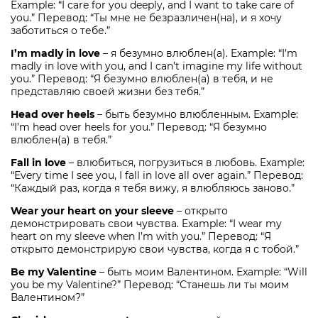
Example: “I care for you deeply, and I want to take care of
you.” Перевод: “Ты мне не безразличен(на), и я хочу
заботиться о тебе.”
I’m madly in love
– я безумно влюблен(а). Example: “I’m
madly in love with you, and I can’t imagine my life without
you.” Перевод: “Я безумно влюблен(а) в тебя, и не
представляю своей жизни без тебя.”
Head over heels
– быть безумно влюбленным. Example:
“I’m head over heels for you.” Перевод: “Я безумно
влюблен(а) в тебя.”
Fall in love
– влюбиться, погрузиться в любовь. Example:
“Every time I see you, I fall in love all over again.” Перевод:
“Каждый раз, когда я тебя вижу, я влюбляюсь заново.”
Wear your heart on your sleeve
– открыто
демонстрировать свои чувства. Example: “I wear my
heart on my sleeve when I’m with you.” Перевод: “Я
открыто демонстрирую свои чувства, когда я с тобой.”
Be my Valentine
– быть моим Валентином. Example: “Will
you be my Valentine?” Перевод: “Станешь ли ты моим
Валентином?”