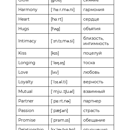
Harmony
[ˈhɑːr.mə.ni]
гармония
Heart
[hɑːrt]
сердце
Hugs
[hʌɡ]
объятия
близость,
Intimacy
[ˈɪn.tɪ.mə.si]
интимность
Kiss
[kɪs]
поцелуй
Longing
[ˈlɒŋ.ɪŋ]
тоска
Love
[lʌv]
любовь
Loyalty
[ˈlɔɪ.əl.ti]
верность
Mutual
[ˈmjuː.tʃu.əl]
взаимный
Partner
[ˈpɑːrt.nɚ]
партнер
Passion
[ˈpæʃ.ən]
страсть
Promise
[ˈprɒm.ɪs]
обещание
Relationship
[rɪˈleɪ.ʃən.ʃɪp]
отношения