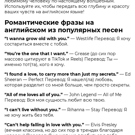
любимому человеку по-настоящему волшебным.
Используйте их, чтобы передать всю глубину и красоту
ваших чувств на английском языке!
Романтические фразы на
английском из популярных песен
“I wanna grow old with you.”
— Westlife Перевод: Я хочу
состариться вместе с тобой.
“You’re the one that I want.”
— Grease (до сих пор
массово цитируют в TikTok и Reels) Перевод: Ты —
именно тот(та), кого я хочу.
“I found a love, to carry more than just my secrets.”
— Ed
Sheeran — Perfect Перевод: Я нашел(ла) любовь,
которая разделит со мной больше, чем просто секреты.
“All of me loves all of you.”
— John Legend — All of Me
Перевод: Вся моя сущность любит всю твою.
“I can’t live without you.”
— Rihanna — Stay Перевод: Я
не хочу жить без тебя.
“Can’t help falling in love with you.”
— Elvis Presley
(вечная классика, но до сих пор в трендах благодаря