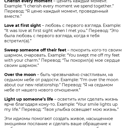
Cherish every moment
– ценить каждый момент.
Example: “I cherish every moment we spend together.”
Перевод: “Я ценю каждый момент, проведенный
вместе.”
Love at first sight
– любовь с первого взгляда. Example:
“It was love at first sight when I met you.” Перевод: “Это
была любовь с первого взгляда, когда я тебя
встретил(а).”
Sweep someone off their feet
– покорить кого-то своим
шармом, очаровать. Example: “You swept me off my feet
with your charm.” Перевод: “Ты покорил(а) мое сердце
своим шармом.”
Over the moon
– быть чрезвычайно счастливым, на
седьмом небе от радости. Example: “I’m over the moon
about our new relationship.” Перевод: “Я на седьмом
небе от нашего нового отношения.”
Light up someone’s life
– осветить или сделать жизнь
ярче благодаря кому-то. Example: “Your smile lights up
my life.” Перевод: “Твоя улыбка освещает мою жизнь.”
Эти идиомы помогают создать живое, насыщенное
эмоциями послание и сделать ваше обращение к