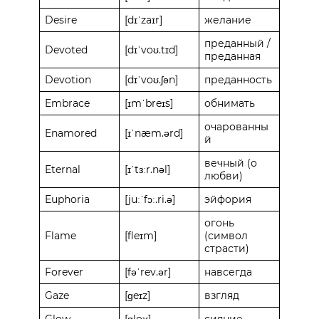
Desire
[dɪˈzaɪr]
желание
преданный /
Devoted
[dɪˈvoʊ.tɪd]
преданная
Devotion
[dɪˈvoʊ.ʃən]
преданность
Embrace
[ɪmˈbreɪs]
обнимать
очарованны
Enamored
[ɪˈnæm.ərd]
й
вечный (о
Eternal
[ɪˈtɜːr.nəl]
любви)
Euphoria
[juːˈfɔː.ri.ə]
эйфория
огонь
Flame
[fleɪm]
(символ
страсти)
Forever
[fəˈrev.ər]
навсегда
Gaze
[ɡeɪz]
взгляд
Glow
[ɡloʊ]
сияние