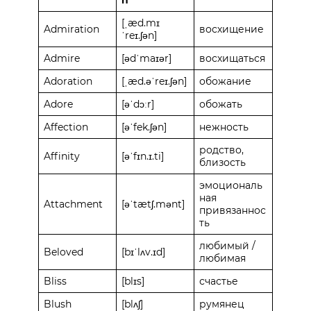
[ˌæd.mɪ
Admiration
восхищение
ˈreɪ.ʃən]
Admire
[ədˈmaɪər]
восхищаться
Adoration
[ˌæd.əˈreɪ.ʃən]
обожание
Adore
[əˈdɔːr]
обожать
Affection
[əˈfek.ʃən]
нежность
родство,
Affinity
[əˈfɪn.ɪ.ti]
близость
эмоциональ
ная
Attachment
[əˈtætʃ.mənt]
привязаннос
ть
любимый /
Beloved
[bɪˈlʌv.ɪd]
любимая
Bliss
[blɪs]
счастье
Blush
[blʌʃ]
румянец