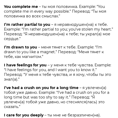
You complete me
– ты моя половинка. Example: “You
complete me in every way possible.” Перевод: “Ты моя
половинка во всех смыслах.”
I’m rather partial to you
– я неравнодушен(на) к тебе.
Example: “I’m rather partial to you; you’ve stolen my heart.”
Перевод: “Я неравнодушен(на) к тебе; ты украл(а) мое
сердце.”
I’m drawn to you
– меня тянет к тебе. Example: “I’m
drawn to you like a magnet.” Перевод: “Меня тянет к
тебе, как магнитом.”
I have feelings for you
– у меня к тебе чувства. Example:
“I have feelings for you, and I want you to know it.”
Перевод: “У меня к тебе чувства, и я хочу, чтобы ты это
знал(а).”
I’ve had a crush on you for a long time
– я увлечен(а)
тобой уже давно. Example: “I’ve had a crush on you for a
long time but was too shy to say it.” Перевод: “Я
увлечен(а) тобой уже давно, но стеснялся(лась) это
сказать.”
I care for you deeply
– ты мне не безразличен(на).