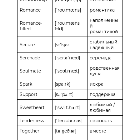
Romance
[ˈroʊ.mæns]
романтика
наполненны
Romance-
[ˈroʊ.mæns
й
filled
fɪld]
романтикой
стабильный,
Secure
[sɪˈkjʊr]
надежный
Serenade
[ˌser.əˈneɪd]
серенада
родственная
Soulmate
[ˈsoʊl.meɪt]
душа
Spark
[spɑːrk]
искра
Support
[səˈpɔːrt]
поддержка
любимый /
Sweetheart
[ˈswiːt.hɑːrt]
любимая
Tenderness
[ˈten.dər.nəs]
нежность
Together
[təˈɡeð.ər]
вместе