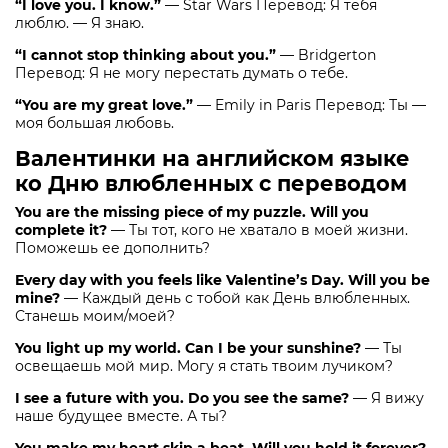
“I love you. I know.”
— Star Wars Перевод: Я тебя
люблю. — Я знаю.
“I cannot stop thinking about you.”
— Bridgerton
Перевод: Я не могу перестать думать о тебе.
“You are my great love.”
— Emily in Paris Перевод: Ты —
моя большая любовь.
Валентинки на английском языке
ко Дню влюбленных с переводом
You are the missing piece of my puzzle. Will you
complete it?
— Ты тот, кого не хватало в моей жизни.
Поможешь ее дополнить?
Every day with you feels like Valentine’s Day. Will you be
mine?
— Каждый день с тобой как День влюбленных.
Станешь моим/моей?
You light up my world. Can I be your sunshine?
— Ты
освещаешь мой мир. Могу я стать твоим лучиком?
I see a future with you. Do you see the same?
— Я вижу
наше будущее вместе. А ты?
You make my heart skip a beat. Will you hold it forever?