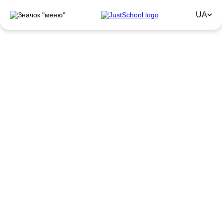
UA
Англійська мова для
IT-
спеціалістів
Сучасні курси англійської для IT на інтерактивній
платформі
Залишити заявку