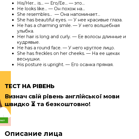
His/Her… is… — Его/Ее… — это…
He looks like… — Он похож на…
She resembles… — Она напоминает…
She has beautiful eyes. — У нее красивые глаза.
He has a charming smile. — У него волшебная
улыбка.
Her hair is long and curly. — Ее волосы длинные и
кудрявые.
He has a round face. — У него круглое лицо.
She has freckles on her cheeks. — На ее щеках
веснушки.
His posture is upright. — Его осанка прямая.
ТЕСТ НА РІВЕНЬ
Визнач свій рівень англійської мови
швидко
⏳ та безкоштовно!
Описание лица