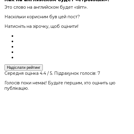
Это слово на английском будет «slim».
Наскільки корисним був цей пост?
Натисніть на зірочку, щоб оцінити!
Надіслати рейтинг
Середня оцінка
4.4
/ 5. Підрахунок голосів:
7
Голосів поки немає! Будьте першим, хто оцінить цю
публікацію.