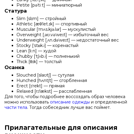
Petite [pəˈtiːt] — миниатюрный
Статура
Slim [slɪm] — стройный
Athletic [æθˈlet.ɪk] — спортивный
Muscular [ˈmʌs.kjə.lər] — мускулистый
Overweight [ˌəʊ.vəˈweɪt] — избыточный вес
Underweight [ˌʌn.dəˈweɪt] — недостаточный вес
Stocky [ˈstɒk.i] — коренастый
Lean [liːn] — худой
Chubby [ˈtʃʌb.i] — полненький
Thick [θɪk] — толстый
Осанка
Slouched [slaʊtʃ] — сутулая
Hunched [hʌntʃt] — сгорбленная
Erect [ɪˈrekt] — прямая
Relaxed [rɪˈlækst] — расслабленная
Для того, чтобы подробнее воссоздать образ человека
можно использовать
описание одежды
и определенной
части тела
. Тогда собеседник лучше вас поймет.
Прилагательные для описания