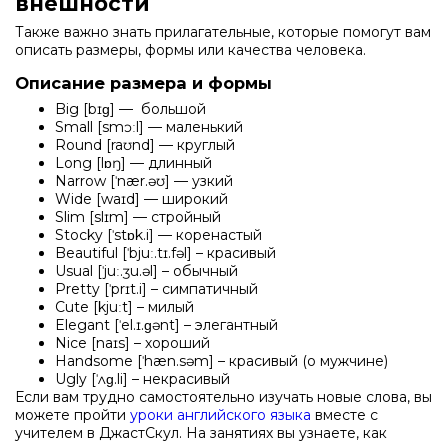
внешности
Также важно знать прилагательные, которые помогут вам
описать размеры, формы или качества человека.
Описание размера и формы
Big [bɪɡ] — большой
Small [smɔːl] — маленький
Round [raʊnd] — круглый
Long [lɒŋ] — длинный
Narrow [ˈnær.əʊ] — узкий
Wide [waɪd] — широкий
Slim [slɪm] — стройный
Stocky [ˈstɒk.i] — коренастый
Beautiful [ˈbjuː.tɪ.fəl] – красивый
Usual [ˈjuː.ʒu.əl] – обычный
Pretty [ˈprɪt.i] – симпатичный
Cute [kjuːt] – милый
Elegant [ˈel.ɪ.ɡənt] – элегантный
Nice [naɪs] – хороший
Handsome [ˈhæn.səm] – красивый (о мужчине)
Ugly [ˈʌɡ.li] – некрасивый
Если вам трудно самостоятельно изучать новые слова, вы
можете пройти
уроки английского языка
вместе с
учителем в ДжастСкул. На занятиях вы узнаете, как