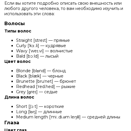
Если вы хотите подробно описать свою внешность или
любого другого человека, то вам необходимо изучить и
использовать эти слова:
Волосы
Типы волос
Straight [streɪt] — прямые
Curly [ˈkɜː.li] — кудрявые
Wavy [ˈweɪ.vi] — волнистые
Bald [bɔːld] — лысый
Цвет волос
Blonde [blɒnd] — блонд
Black [blæk] — черные
Brunette [bruˈnet] — брюнет
Redhead [ˈred.hed] — рыжие
Grey [ɡreɪ] — седые
Длина волос
Short [ʃɔːt] — короткие
Long [lɒŋ] — длинные
Medium length [ˈmiː.di.əm leŋθ] — средней длины
Глаза
Цвет глаз