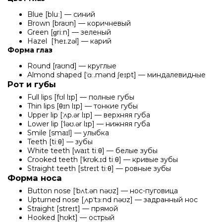
Blue [bluː] — синий
Brown [braʊn] — коричневый
Green [ɡriːn] — зеленый
Hazel [ˈheɪ.zəl] — карий
Форма глаз
Round [raʊnd] — круглые
Almond shaped [ˈɑː.mənd ʃeɪpt] — миндалевидные
Рот и губы
Full lips [fʊl lɪp] — полные губы
Thin lips [θɪn lɪp] — тонкие губы
Upper lip [ˈʌp.ər lɪp] — верхняя губа
Lower lip [ˈləʊ.ər lɪp] — нижняя губа
Smile [smaɪl] — улыбка
Teeth [tiːθ] — зубы
White teeth [waɪt tiːθ] — белые зубы
Crooked teeth [ˈkrʊk.ɪd tiːθ] — кривые зубы
Straight teeth [streɪt tiːθ] — ровные зубы
Форма носа
Button nose [ˈbʌt.ən nəʊz] — нос-пуговица
Upturned nose [ˌʌpˈtɜːnd nəʊz] — задранный нос
Straight [streɪt] — прямой
Hooked [hʊkt] — острый