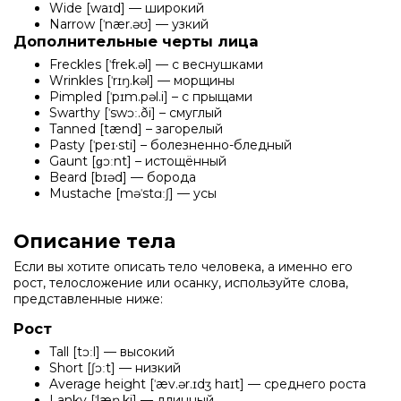
Wide [waɪd] — широкий
Narrow [ˈnær.əʊ] — узкий
Дополнительные черты лица
Freckles [ˈfrek.əl] — с веснушками
Wrinkles [ˈrɪŋ.kəl] — морщины
Pimpled [ˈpɪm.pəl.i] – с прыщами
Swarthy [ˈswɔː.ði] – смуглый
Tanned [tænd] – загорелый
Pasty [ˈpeɪ·sti] – болезненно-бледный
Gaunt [ɡɔːnt] – истощённый
Beard [bɪəd] — борода
Mustache [məˈstɑːʃ] — усы
Описание тела
Если вы хотите описать тело человека, а именно его
рост, телосложение или осанку, используйте слова,
представленные ниже:
Рост
Tall [tɔːl] — высокий
Short [ʃɔːt] — низкий
Average height [ˈæv.ər.ɪdʒ haɪt] — среднего роста
Lanky [ˈlæŋ.ki] — длинный