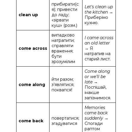
прибирати(с
Let’s clean up
я); привести
the kitchen
→
clean up
до ладу;
Приберімо
«зірвати
кухню.
куш» (розм.)
випадково
I came across
натрапити;
an old letter
справляти
come across
→ Я
враження;
натрапив на
бути
старий лист.
зрозумілим
Come along
or we’ll be
йти разом;
late
→
come along
з’являтися;
Поспішай,
поквапся!
інакше
запізнимося.
Memories
came back
повертатися;
suddenly
→
come back
згадуватися
Спогади
раптом