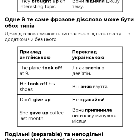
They
brought up
an
Вони
підняли
цікаву
interesting topic.
тему.
Одне й те саме фразове дієслово може бути
обох типів
Деякі дієслова змінюють тип залежно від контексту — з
додатком чи без нього.
Приклад
Переклад
англійською
українською
The plane
took off
Літак
злетів
о
at 9.
дев’ятій.
He
took off
his
Він
зняв
взуття.
shoes.
Don’t
give up
!
Не
здавайся
!
Вона
припинила
She
gave up
coffee
пити каву минулого
last month.
місяця.
Подільні (separable) та неподільні