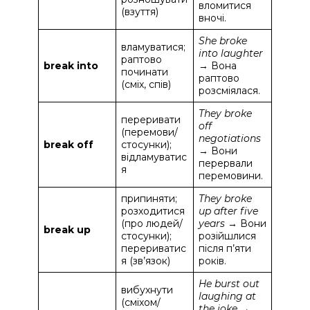
вломитися
(взуття)
вночі.
She broke
вламуватися;
into laughter
раптово
break into
→ Вона
починати
раптово
(сміх, спів)
розсміялася.
They broke
переривати
off
(перемови/
negotiations
break off
стосунки);
→ Вони
відламуватис
перервали
я
перемовини.
припиняти;
They broke
розходитися
up after five
(про людей/
years
→ Вони
break up
стосунки);
розійшлися
перериватис
після п’яти
я (зв’язок)
років.
He burst out
вибухнути
laughing at
(сміхом/
the joke
→