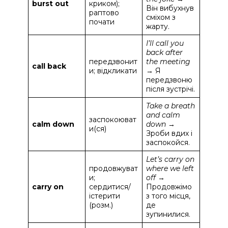
burst out
криком);
Він вибухнув
раптово
сміхом з
почати
жарту.
I’ll call you
back after
передзвонит
the meeting
call back
и; відкликати
→ Я
передзвоню
після зустрічі.
Take a breath
and calm
заспокоюват
calm down
down
→
и(ся)
Зроби вдих і
заспокойся.
Let’s carry on
продовжуват
where we left
и;
off
→
carry on
сердитися/
Продовжімо
істерити
з того місця,
(розм.)
де
зупинилися.