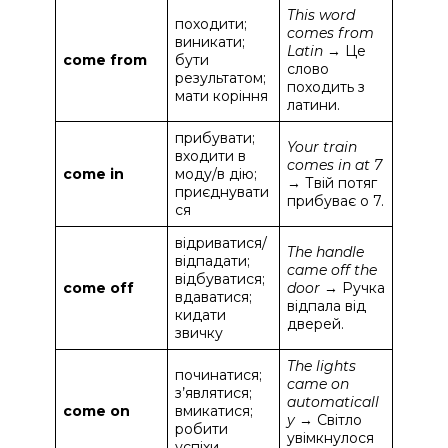
This word
походити;
comes from
виникати;
Latin
→ Це
come from
бути
слово
результатом;
походить з
мати коріння
латини.
прибувати;
Your train
входити в
comes in at 7
come in
моду/в дію;
→ Твій потяг
приєднувати
прибуває о 7.
ся
відриватися/
The handle
відпадати;
came off the
відбуватися;
come off
door
→ Ручка
вдаватися;
відпала від
кидати
дверей.
звичку
The lights
починатися;
came on
з’являтися;
automaticall
come on
вмикатися;
y
→ Світло
робити
увімкнулося
успіхи