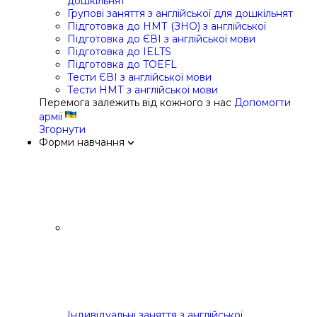
дошкільнят
Групові заняття з англійської для дошкільнят
Підготовка до НМТ (ЗНО) з англійської
Підготовка до ЄВІ з англійської мови
Підготовка до IELTS
Підготовка до TOEFL
Тести ЄВІ з англійської мови
Тести НМТ з англійської мови
Перемога залежить від кожного з нас
Допомогти
армії
Згорнути
Форми навчання
Індивідуальні заняття з англійської