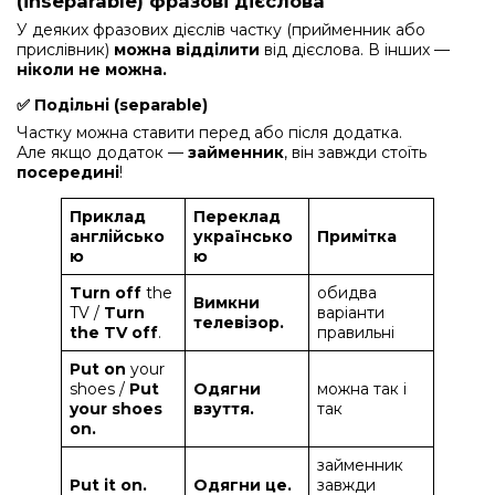
(inseparable) фразові дієслова
У деяких фразових дієслів частку (прийменник або
прислівник)
можна відділити
від дієслова. В інших —
ніколи не можна.
✅ Подільні (separable)
Частку можна ставити перед або після додатка.
Але якщо додаток —
займенник
, він завжди стоїть
посередині
!
Приклад
Переклад
англійсько
українсько
Примітка
ю
ю
Turn off
the
обидва
Вимкни
TV /
Turn
варіанти
телевізор.
the TV off
.
правильні
Put on
your
shoes /
Put
Одягни
можна так і
your shoes
взуття.
так
on.
займенник
Put it on.
Одягни це.
завжди