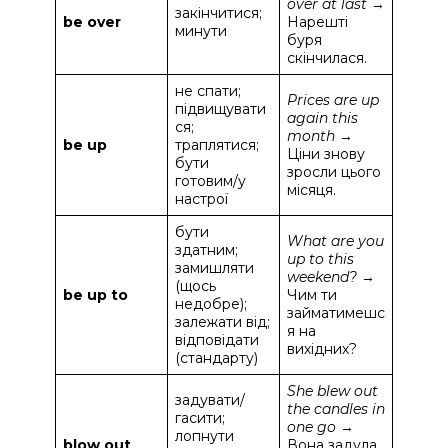
over at last
→
закінчитися;
be over
Нарешті
минути
буря
скінчилася.
не спати;
Prices are up
підвищувати
again this
ся;
month
→
be up
траплятися;
Ціни знову
бути
зросли цього
готовим/у
місяця.
настрої
бути
What are you
здатним;
up to this
замишляти
weekend?
→
(щось
be up to
Чим ти
недобре);
займатимешс
залежати від;
я на
відповідати
вихідних?
(стандарту)
She blew out
задувати/
the candles in
гасити;
one go
→
лопнути
blow out
Вона задула