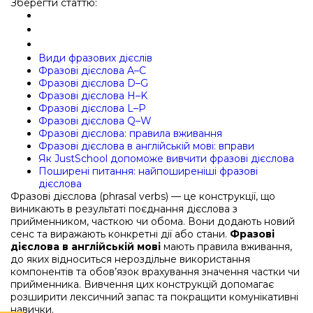
Зберегти статтю:
Види фразових дієслів
Фразові дієслова A–C
Фразові дієслова D–G
Фразові дієслова H–K
Фразові дієслова L–P
Фразові дієслова Q–W
Фразові дієслова: правила вживання
Фразові дієслова в англійській мові: вправи
Як JustSchool допоможе вивчити фразові дієслова
Поширені питання: найпоширеніші фразові
дієслова
Фразові дієслова (phrasal verbs) — це конструкції, що
виникають в результаті поєднання дієслова з
прийменником, часткою чи обома. Вони додають новий
сенс та виражають конкретні дії або стани.
Фразові
дієслова в англійській мові
мають правила вживання,
до яких відноситься нероздільне використання
компонентів та обов’язок врахування значення частки чи
прийменника. Вивчення цих конструкцій допомагає
розширити лексичний запас та покращити комунікативні
навички.