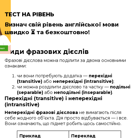
ТЕСТ НА РІВЕНЬ
Визнач свій рівень англійської мови
швидко
⏳ та безкоштовно!
Види фразових дієслів
Фразові дієслова можна поділити за двома основними
ознаками:
чи вони потребують додатка —
перехідні
(transitive)
або
неперехідні (intransitive)
;
чи можна розділити дієслово та частку —
подільні
(separable)
або
неподільні (inseparable)
.
Перехідні (transitive) і неперехідні
(intransitive)
Неперехідні фразові дієслова
не вимагають після
себе жодного об’єкта. Дія просто відбувається — і все.
Вони означають, що підмет робить щось самостійно.
Приклад
Переклад