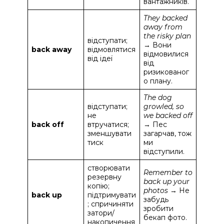
вантажників.
They backed
away from
the risky plan
відступати;
→ Вони
back away
відмовлятися
відмовилися
від ідеї
від
ризикованог
о плану.
The dog
відступати;
growled, so
не
we backed off
back off
втручатися;
→ Пес
зменшувати
загарчав, тож
тиск
ми
відступили.
створювати
Remember to
резервну
back up your
копію;
photos
→ Не
back up
підтримувати
забудь
; спричиняти
зробити
затори/
бекап фото.
накопичення