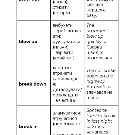
(шина);
свічки з
стихати
першого
(шторм)
разу.
вибухати;
The
перебільшув
argument
ати;
blew up
blow up
руйнуватися
quickly
→
(плани);
Сварка
назрівати
швидко
(конфлікт)
розгорілася.
ламатися;
The car broke
втрачати
down on the
самовладанн
highway
→
break down
я;
Автомобіль
деталізувати/
зламався на
розкладати
шосе.
на частини
Someone
вламуватися;
tried to break
втручатися
in last night
(перебивати)
break in
→ Хтось
;
намагався
розношувати