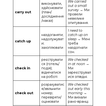
We carried
виконувати,
out a small
здійснювати
survey
→ Ми
carry out
(план/
провели
дослідження
невелике
/наказ)
опитування.
I need to
наздоганяти;
catch up on
надолужуват
sleep
→ Мені
catch up
и;
треба
захоплювати
наздогнати
сон.
реєструвати
We checked
ся (готель/
in at noon
→
check in
подія);
Ми
відмічатися
зареєструвал
на роботі
ися опівдні.
розрахуватис
We checked
я/звільнити
out early this
check out
номер;
morning
→
перевіряти/
Ми виїхали
оцінювати
рано-вранці.