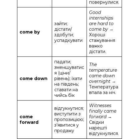
повернулися.
Good
internships
зайти;
are hard to
дістати/
come by
→
come by
здобути;
Хороші
успадкувати
стажування
важко
дістати.
падати;
The
зменшуватис
temperature
я (ціни/
came down
come down
рівень); їхати
overnight
→
на південь;
Температура
ставати на
впала за ніч.
чийсь бік
Witnesses
відгукнутися;
finally came
виступити з
come
forward
→
пропозицією;
forward
Свідки
з’явитися у
нарешті
продажу
відгукнулися.