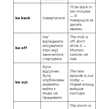
I’ll be back in
ten minutes
→ Я
be back
повертатися
повернуся за
десять
хвилин.
іти/
The milk is
від’їжджати;
off, don’t
зіпсуватися
drink it
→
be off
(про їжу);
Молоко
закінчитися;
скисле, не
стартувати
пий.
бути
відсутнім;
The new
бути
episode is out
опублікован
today
→
be out
им/вийти;
Новий епізод
вийти з
вийшов
моди; не
сьогодні.
працювати
The storm is