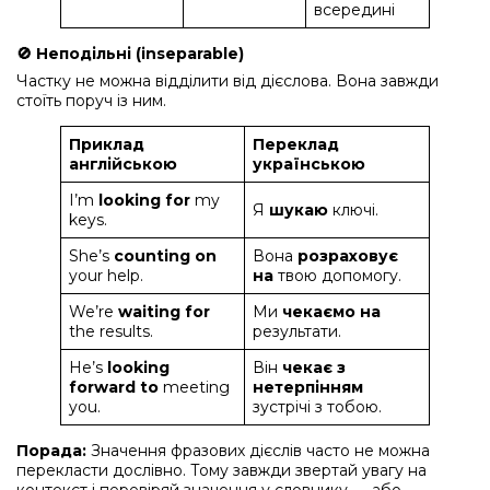
всередині
🚫 Неподільні (inseparable)
Частку не можна відділити від дієслова. Вона завжди
стоїть поруч із ним.
Приклад
Переклад
англійською
українською
I’m
looking for
my
Я
шукаю
ключі.
keys.
She’s
counting on
Вона
розраховує
your help.
на
твою допомогу.
We’re
waiting for
Ми
чекаємо на
the results.
результати.
He’s
looking
Він
чекає з
forward to
meeting
нетерпінням
you.
зустрічі з тобою.
Порада:
Значення фразових дієслів часто не можна
перекласти дослівно. Тому завжди звертай увагу на
контекст і перевіряй значення у словнику — або