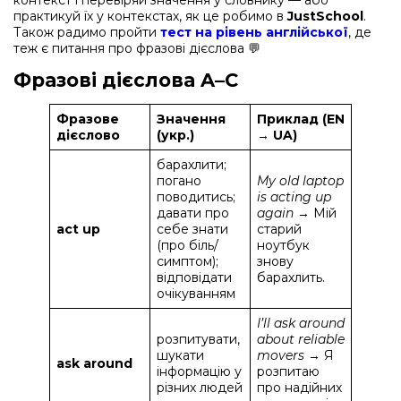
практикуй їх у контекстах, як це робимо в
JustSchool
.
Також радимо пройти
тест на рівень англійської
, де
теж є питання про фразові дієслова 💬
Фразові дієслова A–C
Фразове
Значення
Приклад (EN
дієслово
(укр.)
→ UA)
барахлити;
погано
My old laptop
поводитись;
is acting up
давати про
again
→ Мій
act up
себе знати
старий
(про біль/
ноутбук
симптом);
знову
відповідати
барахлить.
очікуванням
I’ll ask around
розпитувати,
about reliable
шукати
movers
→ Я
ask around
інформацію у
розпитаю
різних людей
про надійних