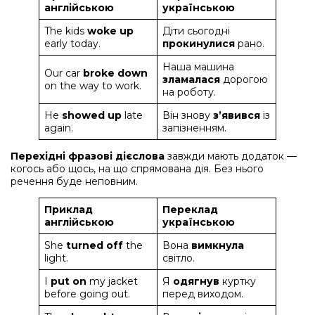
англійською
українською
The kids
woke up
Діти сьогодні
early today.
прокинулися
рано.
Наша машина
Our car
broke down
зламалася
дорогою
on the way to work.
на роботу.
He
showed up
late
Він знову
з’явився
із
again.
запізненням.
Перехідні фразові дієслова
завжди мають додаток —
когось або щось, на що спрямована дія. Без нього
речення буде неповним.
Приклад
Переклад
англійською
українською
She
turned off
the
Вона
вимкнула
light.
світло.
I
put on
my jacket
Я
одягнув
куртку
before going out.
перед виходом.