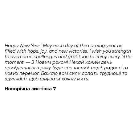
Happy New Year! May each day of the coming year be
filled with hope, joy, and new victories. I wish you strength
to overcome challenges and gratitude to enjoy every little
moment. — З Новим роком! Нехай кожен день
прийдешнього року буде сповнений надії, радості та
нових перемог. Бажаю вам сили долати труднощі та
вдячності, щоб цінувати кожну мить.
Новорічна листівка 7