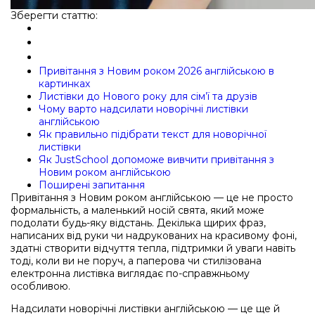
Зберегти статтю:
Привітання з Новим роком 2026 англійською в
картинках
Листівки до Нового року для сім’ї та друзів
Чому варто надсилати новорічні листівки
англійською
Як правильно підібрати текст для новорічної
листівки
Як JustSchool допоможе вивчити привітання з
Новим роком англійською
Поширені запитання
Привітання з Новим роком англійською — це не просто
формальність, а маленький носій свята, який може
подолати будь-яку відстань. Декілька щирих фраз,
написаних від руки чи надрукованих на красивому фоні,
здатні створити відчуття тепла, підтримки й уваги навіть
тоді, коли ви не поруч, а паперова чи стилізована
електронна листівка виглядає по-справжньому
особливою.
Надсилати новорічні листівки англійською — це ще й