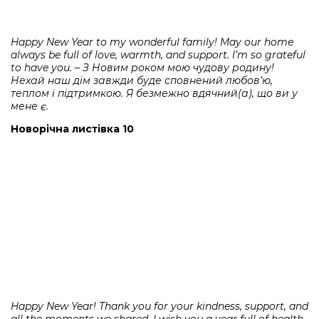
Happy New Year to my wonderful family! May our home
always be full of love, warmth, and support. I’m so grateful
to have you. – З Новим роком мою чудову родину!
Нехай наш дім завжди буде сповнений любов’ю,
теплом і підтримкою. Я безмежно вдячний(а), що ви у
мене є.
Новорічна листівка 10
Happy New Year! Thank you for your kindness, support, and