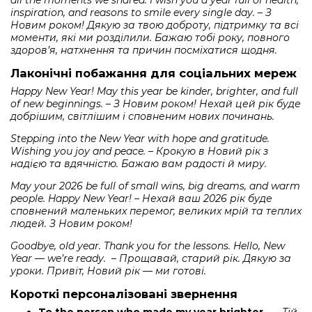
all the moments we shared. I wish you a year full of health,
inspiration, and reasons to smile every single day. – З
Новим роком! Дякую за твою доброту, підтримку та всі
моменти, які ми розділили. Бажаю тобі року, повного
здоров’я, натхнення та причин посміхатися щодня.
Лаконічні побажання для соціальних мереж
Happy New Year! May this year be kinder, brighter, and full
of new beginnings. – З Новим роком! Нехай цей рік буде
добрішим, світлішим і сповненим нових починань.
Stepping into the New Year with hope and gratitude.
Wishing you joy and peace. – Крокую в Новий рік з
надією та вдячністю. Бажаю вам радості й миру.
May your 2026 be full of small wins, big dreams, and warm
people. Happy New Year! – Нехай ваш 2026 рік буде
сповнений маленьких перемог, великих мрій та теплих
людей. З Новим роком!
Goodbye, old year. Thank you for the lessons. Hello, New
Year — we’re ready. – Прощавай, старий рік. Дякую за
уроки. Привіт, Новий рік — ми готові.
Короткі персоналізовані звернення