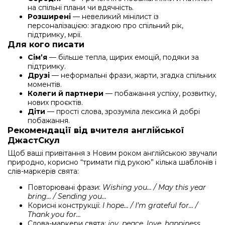
на спільні плани чи вдячність.
Розширені
— невеликий мінілист із
персоналізацією: згадкою про спільний рік,
підтримку, мрії.
Для кого писати
Сім’я
— більше тепла, щирих емоцій, подяки за
підтримку.
Друзі
— неформальні фрази, жарти, згадка спільних
моментів.
Колеги й партнери
— побажання успіху, розвитку,
нових проєктів.
Діти
— прості слова, зрозуміла лексика й добрі
побажання.
Рекомендації від вчителя англійської
ДжастСкул
Щоб ваші привітання з Новим роком англійською звучали
природно, корисно “тримати під рукою” кілька шаблонів і
слів-маркерів свята:
Повторювані фрази:
Wishing you… / May this year
bring… / Sending you…
Корисні конструкції:
I hope… / I’m grateful for… /
Thank you for…
Слова-маркери свята:
joy, peace, love, happiness,