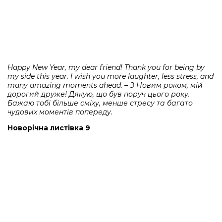
Happy New Year, my dear friend! Thank you for being by
my side this year. I wish you more laughter, less stress, and
many amazing moments ahead. – З Новим роком, мій
дорогий друже! Дякую, що був поруч цього року.
Бажаю тобі більше сміху, менше стресу та багато
чудових моментів попереду.
Новорічна листівка 9