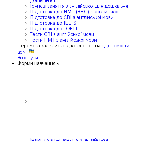
дошкільнят
Групові заняття з англійської для дошкільнят
Підготовка до НМТ (ЗНО) з англійської
Підготовка до ЄВІ з англійської мови
Підготовка до IELTS
Підготовка до TOEFL
Тести ЄВІ з англійської мови
Тести НМТ з англійської мови
Перемога залежить від кожного з нас
Допомогти
армії
Згорнути
Форми навчання
Індивідуальні заняття з англійської