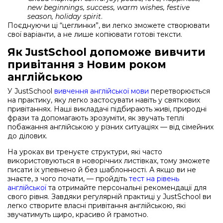
new beginnings, success, warm wishes, festive
season, holiday spirit
.
Поєднуючи ці “цеглинки”, ви легко зможете створювати
свої варіанти, а не лише копіювати готові тексти.
Як JustSchool допоможе вивчити
привітання з Новим роком
англійською
У JustSchool
вивчення англійської мови
перетворюється
на практику, яку легко застосувати навіть у святкових
привітаннях. Наші викладачі підбирають живі, природні
фрази та допомагають зрозуміти, як звучать теплі
побажання англійською у різних ситуаціях — від сімейних
до ділових.
На уроках ви тренуєте структури, які часто
використовуються в новорічних листівках, тому зможете
писати їх упевнено й без шаблонності. А якщо ви не
знаєте, з чого почати, — пройдіть
тест на рівень
англійської
та отримайте персональні рекомендації для
свого рівня. Завдяки регулярній практиці у JustSchool ви
легко створите власні привітання англійською, які
звучатимуть щиро, красиво й грамотно.