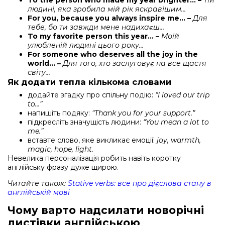
To the person who made my year brighter… –
Тій
людині, яка зробила мій рік яскравішим…
For you, because you always inspire me… –
Для
тебе, бо ти завжди мене надихаєш…
To my favorite person this year… –
Моїй
улюбленій людині цього року…
For someone who deserves all the joy in the
world… –
Для того, хто заслуговує на все щастя
світу…
Як додати тепла кількома словами
додайте згадку про спільну подію:
“I loved our trip
to…”
напишіть подяку:
“Thank you for your support.”
підкресліть значущість людини:
“You mean a lot to
me.”
вставте слово, яке викликає емоції:
joy, warmth,
magic, hope, light.
Невелика персоналізація робить навіть коротку
англійську фразу дуже щирою.
Читайте також:
Stative verbs: все про дієслова стану в
англійській мові
Чому варто надсилати новорічні
листівки англійською