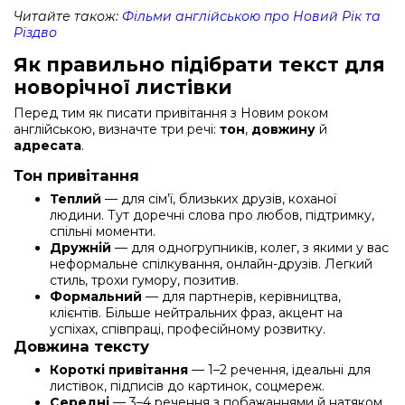
Читайте також:
Фільми англійською про Новий Рік та
Різдво
Як правильно підібрати текст для
новорічної листівки
Перед тим як писати привітання з Новим роком
англійською, визначте три речі:
тон
,
довжину
й
адресата
.
Тон привітання
Теплий
— для сім’ї, близьких друзів, коханої
людини. Тут доречні слова про любов, підтримку,
спільні моменти.
Дружній
— для одногрупників, колег, з якими у вас
неформальне спілкування, онлайн-друзів. Легкий
стиль, трохи гумору, позитив.
Формальний
— для партнерів, керівництва,
клієнтів. Більше нейтральних фраз, акцент на
успіхах, співпраці, професійному розвитку.
Довжина тексту
Короткі привітання
— 1–2 речення, ідеальні для
листівок, підписів до картинок, соцмереж.
Середні
— 3–4 речення з побажаннями й натяком