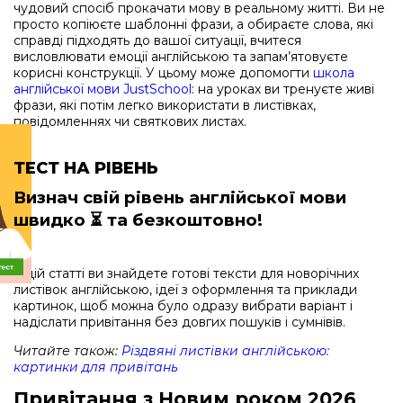
чудовий спосіб прокачати мову в реальному житті. Ви не
просто копіюєте шаблонні фрази, а обираєте слова, які
справді підходять до вашої ситуації, вчитеся
висловлювати емоції англійською та запам’ятовуєте
корисні конструкції. У цьому може допомогти
школа
англійської мови JustSchool
: на уроках ви тренуєте живі
фрази, які потім легко використати в листівках,
повідомленнях чи святкових листах.
ТЕСТ НА РІВЕНЬ
Визнач свій рівень англійської мови
швидко
⏳ та безкоштовно!
У цій статті ви знайдете готові тексти для новорічних
листівок англійською, ідеї з оформлення та приклади
картинок, щоб можна було одразу вибрати варіант і
надіслати привітання без довгих пошуків і сумнівів.
Читайте також:
Різдвяні листівки англійською:
картинки для привітань
Привітання з Новим роком 2026