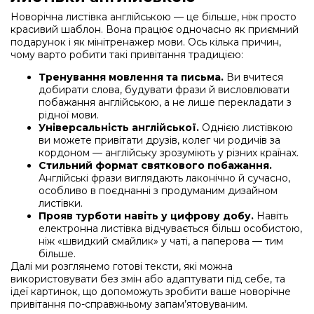
Новорічна листівка англійською — це більше, ніж просто
красивий шаблон. Вона працює одночасно як приємний
подарунок і як мінітренажер мови. Ось кілька причин,
чому варто робити такі привітання традицією:
Тренування мовлення та письма.
Ви вчитеся
добирати слова, будувати фрази й висловлювати
побажання англійською, а не лише перекладати з
рідної мови.
Універсальність англійської.
Однією листівкою
ви можете привітати друзів, колег чи родичів за
кордоном — англійську зрозуміють у різних країнах.
Стильний формат святкового побажання.
Англійські фрази виглядають лаконічно й сучасно,
особливо в поєднанні з продуманим дизайном
листівки.
Прояв турботи навіть у цифрову добу.
Навіть
електронна листівка відчувається більш особистою,
ніж «швидкий смайлик» у чаті, а паперова — тим
більше.
Далі ми розглянемо готові тексти, які можна
використовувати без змін або адаптувати під себе, та
ідеї картинок, що допоможуть зробити ваше новорічне
привітання по-справжньому запам’ятовуваним.