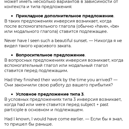
может иметь несколько вариантов в зависимости от
контекста и типа предложения:
Прикладное дополнительное предложение
.
В таких предложениях инверсия возникает, когда
после вспомогательного глагола (обычно «have», «be»
или модального глагола) ставится подлежащее.
Never have I seen such a beautiful sunset. — Никогда я не
видел такого красивого заката.
Вопросительное предложение
.
В вопросных предложениях инверсия возникает, когда
вспомогательный глагол или модальный глагол
ставится перед подлежащим.
Had they finished their work by the time you arrived? —
Они закончили свою работу до вашего прибытия?
Условное предложение типа 3
.
В условных предложениях типа 3 инверсия возникает,
когда had или were ставится перед subject + past
participle в основном и подлежащем.
Had I known, I would have come earlier. — Если бы я знал,
то пришел бы раньше.