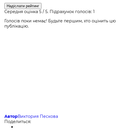
Надіслати рейтинг
Середня оцінка
5
/ 5. Підрахунок голосів:
1
Голосів поки немає! Будьте першим, хто оцінить цю
публікацію.
Автор
Виктория Пескова
Поделиться: