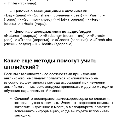
«Thriller»(триллер).
Цепочка с ассоциациями с антонимами
«Day» (день) -> «Sunshine» (солнечный свет) -> «Warmth»
(тепло) -> «Summer» (лето) -> «Hot» (горячее) -> «Fire»
(огонь) -> «Heat» (жара).
Цепочка с ассоциациями по аудио/видео
«Nature» (природа) -> «Birdsong» (песня птиц) -> «Forest»
(лес) -> «Trees» (деревья) -> «Green» (зеленый) -> «Fresh air»
(свежий воздух) – > «Health» (здоровье).
Какие еще методы помогут учить
английский?
Если вы сталкиваетесь со сложностями при изучении
английского, не следует полагаться исключительно на
высокую эффективность метода ассоциаций при изучении
английского — мы рекомендуем привлекать и другие методики
обучения параллельно. А именно:
Сочиняйте песни/рэп/стишки/скороговорки со словами,
которые нужно запомнить. Элемент творчества помогает
закрепить изученное в мозге, а мелодия/ритм поможет
вспоминать информацию, когда вы будете вспоминать
мелодию.