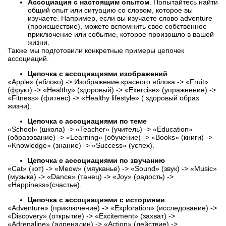
Ассоциация с настоящим опытом
. Попытайтесь найти
общий опыт или ситуацию со словом, которое вы
изучаете. Например, если вы изучаете слово adventure
(происшествие), можете вспомнить свое собственное
приключение или событие, которое произошло в вашей
жизни.
Также мы подготовили конкретные примеры цепочек
ассоциаций.
Цепочка с ассоциациями изображений
«Apple» (яблоко) -> Изображение красного яблока -> «Fruit»
(фрукт) -> «Healthy» (здоровый) -> «Exercise» (упражнение) ->
«Fitness» (фитнес) -> «Healthy lifestyle» ( здоровый образ
жизни).
Цепочка с ассоциациями по теме
«School» (школа) -> «Teacher» (учитель) -> «Education»
(образование) -> «Learning» (обучение) -> «Books» (книги) ->
«Knowledge» (знание) -> «Success» (успех).
Цепочка с ассоциациями по звучанию
«Cat» (кот) -> «Meow» (мяуканье) -> «Sound» (звук) -> «Music»
(музыка) -> «Dance» (танец) -> «Joy» (радость) ->
«Happiness»(счастье).
Цепочка с ассоциациями с историями
«Adventure» (приключение) -> «Exploration» (исследование) ->
«Discovery» (открытие) -> «Excitement» (захват) ->
«Adrenaline» (адреналин) -> «Action» (действие) ->