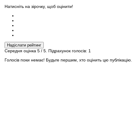
Натисніть на зірочку, щоб оцінити!
Надіслати рейтинг
Середня оцінка
5
/ 5. Підрахунок голосів:
1
Голосів поки немає! Будьте першим, хто оцінить цю публікацію.