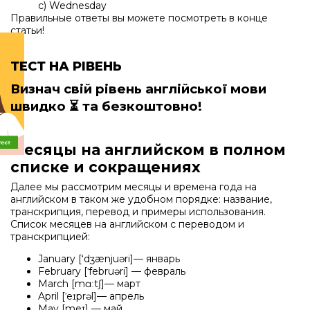
c) Wednesday
Правильные ответы вы можете посмотреть в конце
статьи!
ТЕСТ НА РІВЕНЬ
Визнач свій рівень англійської мови
швидко
⏳ та безкоштовно!
Месяцы на английском в полном
списке и сокращениях
Далее мы рассмотрим месяцы и времена года на
английском в таком же удобном порядке: название,
транскрипция, перевод и примеры использования.
Список месяцев на английском с переводом и
транскрипцией:
January [‘dʒænjuəri]— январь
February [ˈfebruəri] — февраль
March [mɑːtʃ]— март
April [ˈeɪprəl]— апрель
May [meɪ] — май