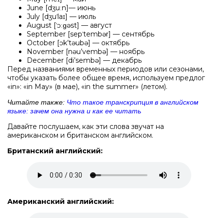
June [dʒuːn]— июнь
July [dʒuˈlaɪ] — июль
August [ˈɔːɡəst] — август
September [sepˈtembər] — сентябрь
October [ɔk’təubə] — октябрь
November [nəu’vembə] — ноябрь
December [di’sembə] — декабрь
Перед названиями временных периодов или сезонами,
чтобы указать более общее время, используем предлог
«in»: «in May» (в мае), «in the summer» (летом).
Читайте также:
Что такое транскрипция в английском
языке: зачем она нужна и как ее читать
Давайте послушаем, как эти слова звучат на
американском и британском английском.
Британский английский:
Американский английский: