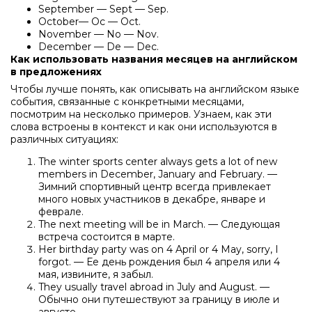
September — Sept — Sep.
October— Oc — Oct.
November — No — Nov.
December — De — Dec.
Как использовать названия месяцев на английском
в предложениях
Чтобы лучше понять, как описывать на английском языке
события, связанные с конкретными месяцами,
посмотрим на несколько примеров. Узнаем, как эти
слова встроены в контекст и как они используются в
различных ситуациях:
The winter sports center always gets a lot of new
members in December, January and February. —
Зимний спортивный центр всегда привлекает
много новых участников в декабре, январе и
феврале.
The next meeting will be in March. — Следующая
встреча состоится в марте.
Her birthday party was on 4 April or 4 May, sorry, I
forgot. — Ее день рождения был 4 апреля или 4
мая, извините, я забыл.
They usually travel abroad in July and August. —
Обычно они путешествуют за границу в июле и
августе.