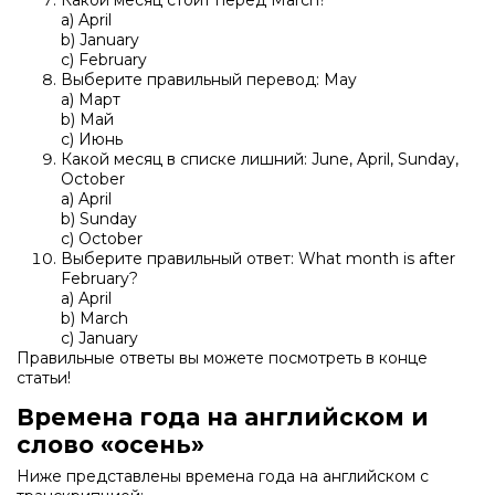
Какой месяц стоит перед March?
a) April
b) January
c) February
Выберите правильный перевод: May
a) Март
b) Май
c) Июнь
Какой месяц в списке лишний: June, April, Sunday,
October
a) April
b) Sunday
c) October
Выберите правильный ответ: What month is after
February?
a) April
b) March
c) January
Правильные ответы вы можете посмотреть в конце
статьи!
Времена года на английском и
слово «осень»
Ниже представлены времена года на английском с