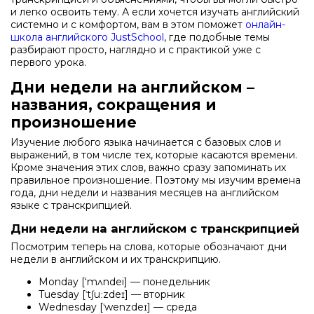
и легко освоить тему. А если хочется изучать английский
системно и с комфортом, вам в этом поможет
онлайн-
школа английского JustSchool
, где подобные темы
разбирают просто, наглядно и с практикой уже с
первого урока.
Дни недели на английском –
названия, сокращения и
произношение
Изучение любого языка начинается с базовых слов и
выражений, в том числе тех, которые касаются времени.
Кроме значения этих слов, важно сразу запоминать их
правильное произношение. Поэтому мы изучим времена
года, дни недели и названия месяцев на английском
языке с транскрипцией.
Дни недели на английском с транскрипцией
Посмотрим теперь на слова, которые обозначают дни
недели в английском и их транскрипцию.
Monday [‘mʌndei] — понедельник
Tuesday [ˈtʃuːzdeɪ] — вторник
Wednesday [ˈwenzdeɪ] — среда