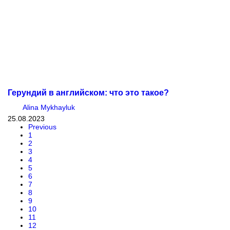
Герундий в английском: что это такое?
Alina Mykhayluk
25.08.2023
Previous
1
2
3
4
5
6
7
8
9
10
11
12