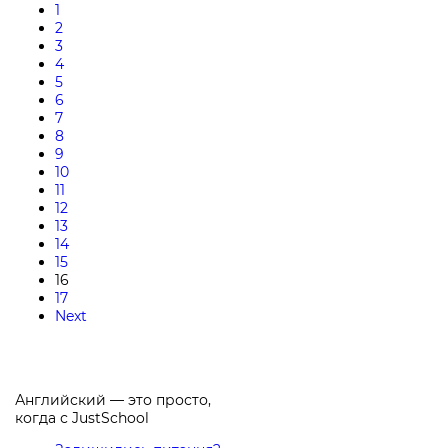
1
2
3
4
5
6
7
8
9
10
11
12
13
14
15
16
17
Next
Английский — это просто,
когда с
JustSchool