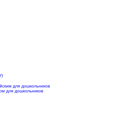
т)
йским для дошкольников
ком для дошкольников