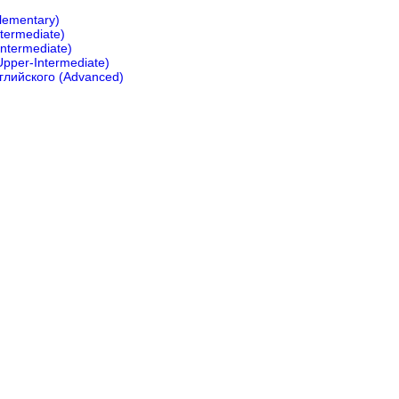
lementary)
termediate)
ntermediate)
pper-Intermediate)
лийского (Advanced)