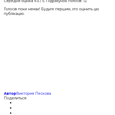
Середня оцінка
4.5
/ 5. Підрахунок голосів:
12
Голосів поки немає! Будьте першим, хто оцінить цю
публікацію.
Автор
Виктория Пескова
Поделиться: