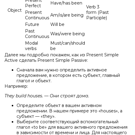
Present
Have/has been
Perfect
Verb 3
Object
Present
form (Past
Am/is/are being
Continuous
Participle)
Future
Will be
Past
Was/were being
Continuous
Modal
Must/can/should
verbs
be
Далее мы подробно покажем, как из Present Simple
Active сделать Present Simple Passive:
Сначала вам нужно определить активное
предложение, в котором есть субъект, главный
глагол и объект.
Например:
They build houses. — Они строят дома.
Определите объект в вашем активном
предложении. В нашем примере это «houses», а
субъект — «they».
Выберите соответствующий вспомогательный
глагол «to be» для вашего активного предложения
в зависимости от времени и лица. Для настоящего