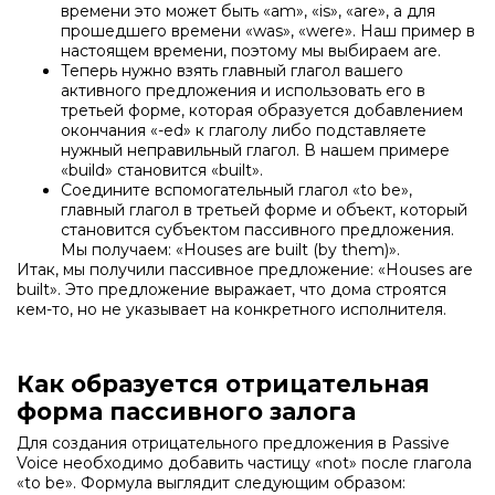
времени это может быть «am», «is», «are», а для
прошедшего времени «was», «were». Наш пример в
настоящем времени, поэтому мы выбираем are.
Теперь нужно взять главный глагол вашего
активного предложения и использовать его в
третьей форме, которая образуется добавлением
окончания «-ed» к глаголу либо подставляете
нужный неправильный глагол. В нашем примере
«build» становится «built».
Соедините вспомогательный глагол «to be»,
главный глагол в третьей форме и объект, который
становится субъектом пассивного предложения.
Мы получаем: «Houses are built (by them)».
Итак, мы получили пассивное предложение: «Houses are
built». Это предложение выражает, что дома строятся
кем-то, но не указывает на конкретного исполнителя.
Как образуется отрицательная
форма пассивного залога
Для создания отрицательного предложения в Passive
Voice необходимо добавить частицу «not» после глагола
«to be». Формула выглядит следующим образом: