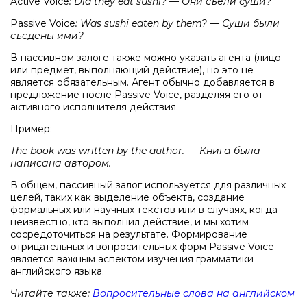
Active Voice
: Did they eat sushi? — Они съели суши?
Passive Voice
: Was sushi eaten by them? — Суши были
съедены ими?
В пассивном залоге также можно указать агента (лицо
или предмет, выполняющий действие), но это не
является обязательным. Агент обычно добавляется в
предложение после Passive Voice, разделяя его от
активного исполнителя действия.
Пример:
The book was written by the author. — Книга была
написана автором.
В общем, пассивный залог используется для различных
целей, таких как выделение объекта, создание
формальных или научных текстов или в случаях, когда
неизвестно, кто выполнил действие, и мы хотим
сосредоточиться на результате. Формирование
отрицательных и вопросительных форм Passive Voice
является важным аспектом изучения грамматики
английского языка.
Читайте также:
Вопросительные слова на английском