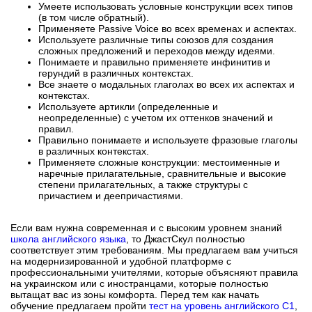
Умеете использовать условные конструкции всех типов
(в том числе обратный).
Применяете Passive Voice во всех временах и аспектах.
Используете различные типы союзов для создания
сложных предложений и переходов между идеями.
Понимаете и правильно применяете инфинитив и
герундий в различных контекстах.
Все знаете о модальных глаголах во всех их аспектах и
контекстах.
Используете артикли (определенные и
неопределенные) с учетом их оттенков значений и
правил.
Правильно понимаете и используете фразовые глаголы
в различных контекстах.
Применяете сложные конструкции: местоименные и
наречные прилагательные, сравнительные и высокие
степени прилагательных, а также структуры с
причастием и деепричастиями.
Если вам нужна современная и с высоким уровнем знаний
школа английского языка
, то ДжастСкул полностью
соответствует этим требованиям. Мы предлагаем вам учиться
на модернизированной и удобной платформе с
профессиональными учителями, которые объясняют правила
на украинском или с иностранцами, которые полностью
вытащат вас из зоны комфорта. Перед тем как начать
обучение предлагаем пройти
тест на уровень английского С1
,