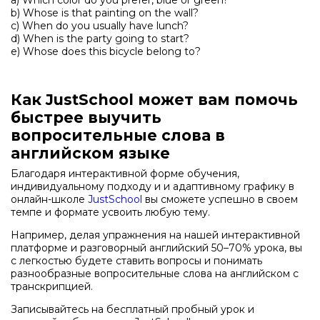
b) Whose is that painting on the wall?
c) When do you usually have lunch?
d) When is the party going to start?
e) Whose does this bicycle belong to?
Как JustSchool может вам помочь
быстрее выучить
вопросительные слова в
английском языке
Благодаря интерактивной форме обучения,
индивидуальному подходу и и адаптивному графику в
онлайн-школе
JustSchool
вы сможете успешно в своем
темпе и формате усвоить любую тему.
Например, делая упражнения на нашей интерактивной
платформе и разговорный английский 50–70% урока, вы
с легкостью будете ставить вопросы и понимать
разнообразные вопросительные слова на английском с
транскрипцией.
Записывайтесь на бесплатный пробный урок и