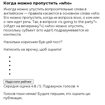
Когда можно пропустить «who»
Иногда можно упустить вопросительные слова в
английском — правила касаются в основном слова «who.
Его можно пропустить, когда из вопроса ясно, о ком или
о чем идет речь. Так, в вопросе «Is going to the party?»
(«Идет на вечеринку?») «who» можно опустить,
поскольку субъект (кто идет) подразумевается из
контекста.
Наскільки корисним був цей пост?
Натисніть на зірочку, щоб оцінити!
Надіслати рейтинг
Середня оцінка
4.8
/ 5. Підрахунок голосів:
4
Голосів поки немає! Будьте першим, хто оцінить цю
публікацію.