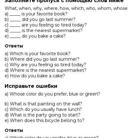
Заполните пропуск с помощью слов ниже
What, when, why, where, how, which, who, whom, whose
a) _____ is your favorite book?
b) _____ did you go last summer?
c) _____ are you feeling so tired today?
d) _____ is the nearest supermarket?
e) _____ do you bake a cake?
Ответы
a) Which is your favorite book?
b) Where did you go last summer?
c) Why are you feeling so tired today?
d) Where is the nearest supermarket?
e) How do you bake a cake?
Исправьте ошибки
a) Whose color do you prefer, blue or green?
b) What is that painting on the wall?
c) Which do you usually have lunch?
d) What is the party going to start?
e) When does this bicycle belong to?
Ответы
a) Which color do you prefer, blue or green?