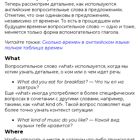
Теперь рассмотрим детальнее, как используются
английские вопросительные слова в предложениях.
Отметим, что они одинаковы в предложениях,
независимо от времени. То есть в прошедшем или
будущем времени вопросительное слово — одно и тоже,
меняется только форма вспомогательного глагола.
Читайте также:
Сколько времен в английском языке:
полная таблица времен
What
Вопросительное слово «what» используется, когда мы
хотим узнать детальнее, о ком или о чем идет речь:
What did you eat for breakfast? — Что ты ел на
завтрак?
Еще «what» иногда употребляют в более специфических
вопросах в сочетании с другими словами, например,
такими, как «what kind of». Такой вопрос позволяет еще
более точно узнать контекст ситуации:
What kind of music do you like? — Какой вид
музыки тебе нравится?
Where
Чтобы спросить о месте, в котором что-либо происходит