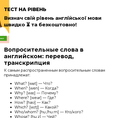
ТЕСТ НА РІВЕНЬ
Визнач свій рівень англійської мови
швидко
⏳ та безкоштовно!
Вопросительные слова в
английском: перевод,
транскрипция
К самым распространенным вопросительным словам
принадлежат:
What? [wɒt] — Что?
When? [wen] — Когда?
Why? [waɪ] — Почему?
Where? [weər] — Где?
How? [haʊ] — Как?
Which? [wɪtʃ] — Какой?
Who/whom? [huː/huːm] — Кто/кого?
Whose? [huːz] — Чей?