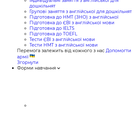
Індивідуальні заняття з англійської для
дошкільнят
Групові заняття з англійської для дошкільнят
Підготовка до НМТ (ЗНО) з англійської
Підготовка до ЄВІ з англійської мови
Підготовка до IELTS
Підготовка до TOEFL
Тести ЄВІ з англійської мови
Тести НМТ з англійської мови
Перемога залежить від кожного з нас
Допомогти
армії
Згорнути
Форми навчання