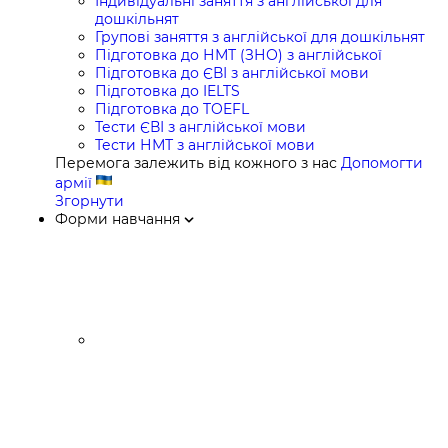
Індивідуальні заняття з англійської для
дошкільнят
Групові заняття з англійської для дошкільнят
Підготовка до НМТ (ЗНО) з англійської
Підготовка до ЄВІ з англійської мови
Підготовка до IELTS
Підготовка до TOEFL
Тести ЄВІ з англійської мови
Тести НМТ з англійської мови
Перемога залежить від кожного з нас
Допомогти
армії
Згорнути
Форми навчання