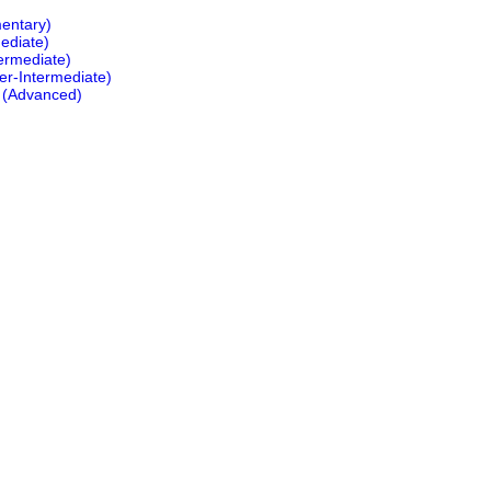
mentary)
ediate)
ermediate)
er-Intermediate)
 (Advanced)