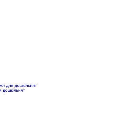
ької для дошкільнят
ля дошкільнят