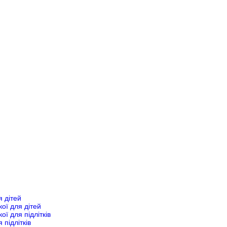
я дітей
кої для дітей
ої для підлітків
 підлітків