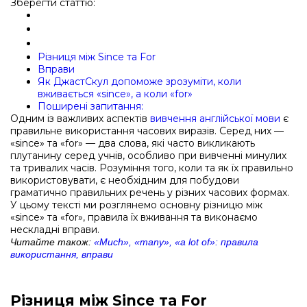
Зберегти статтю:
Різниця між Since та For
Вправи
Як ДжастСкул допоможе зрозуміти, коли
вживається «since», а коли «for»
Поширені запитання:
Одним із важливих аспектів
вивчення англійської мови
є
правильне використання часових виразів. Серед них —
«since» та «for» — два слова, які часто викликають
плутанину серед учнів, особливо при вивченні минулих
та тривалих часів. Розуміння того, коли та як їх правильно
використовувати, є необхідним для побудови
граматично правильних речень у різних часових формах.
У цьому тексті ми розглянемо основну різницю між
«since» та «for», правила їх вживання та виконаємо
нескладні вправи.
Читайте також:
«Much», «many», «a lot of»: правила
використання, вправи
Різниця між Since та For