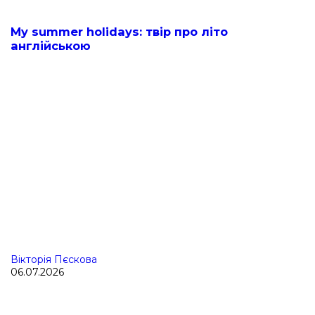
My summer holidays: твір про літо
англійською
Вікторія Пєскова
06.07.2026