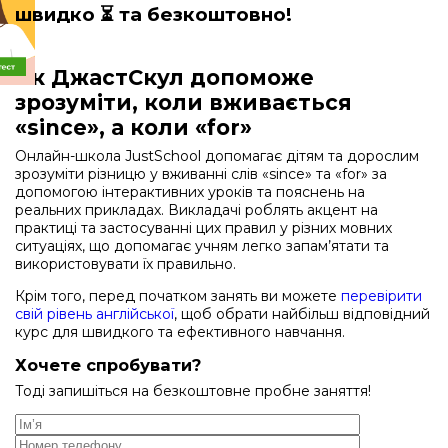
швидко
⏳ та безкоштовно!
Як ДжастСкул допоможе
зрозуміти, коли вживається
«since», а коли «for»
Онлайн-школа JustSchool допомагає дітям та дорослим
зрозуміти різницю у вживанні слів «since» та «for» за
допомогою інтерактивних уроків та пояснень на
реальних прикладах. Викладачі роблять акцент на
практиці та застосуванні цих правил у різних мовних
ситуаціях, що допомагає учням легко запам’ятати та
використовувати їх правильно.
Крім того, перед початком занять ви можете
перевірити
свій рівень англійської
, щоб обрати найбільш відповідний
курс для швидкого та ефективного навчання.
Хочете спробувати?
Тоді запишіться на безкоштовне пробне заняття!