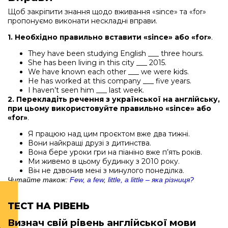
Щоб закріпити знання щодо вживання «since» та «for»
пропонуємо виконати нескладні вправи.
1. Необхідно правильно вставити «since» або «for»
.
They have been studying English ___ three hours.
She has been living in this city ___ 2015.
We have known each other ___ we were kids.
He has worked at this company ___ five years.
I haven’t seen him ___ last week.
2. Перекладіть речення з української на англійську,
при цьому використовуйте правильно «since» або
«for»
.
Я працюю над цим проєктом вже два тижні.
Вони найкращі друзі з дитинства.
Вона бере уроки гри на піаніно вже п’ять років.
Ми живемо в цьому будинку з 2010 року.
Він не дзвонив мені з минулого понеділка.
Читайте також:
Few, a few, little, a little – яка різниця?
ТЕСТ НА РІВЕНЬ
Визнач свій рівень англійської мови