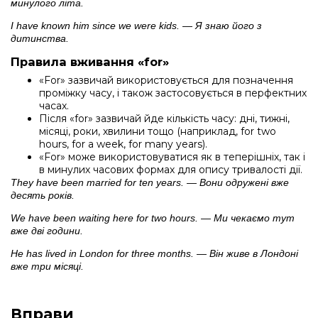
минулого літа.
I have known him since we were kids. — Я знаю його з
дитинства.
Правила вживання «for»
«For» зазвичай використовується для позначення
проміжку часу, і також застосовується в перфектних
часах.
Після «for» зазвичай йде кількість часу: дні, тижні,
місяці, роки, хвилини тощо (наприклад, for two
hours, for a week, for many years).
«For» може використовуватися як в теперішніх, так і
в минулих часових формах для опису тривалості дії.
They have been married for ten years. — Вони одружені вже
десять років.
We have been waiting here for two hours. — Ми чекаємо тут
вже дві години.
He has lived in London for three months. — Він живе в Лондоні
вже три місяці.
Вправи