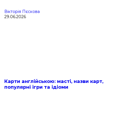
Вікторія Пєскова
29.06.2026
Карти англійською: масті, назви карт,
популярні ігри та ідіоми