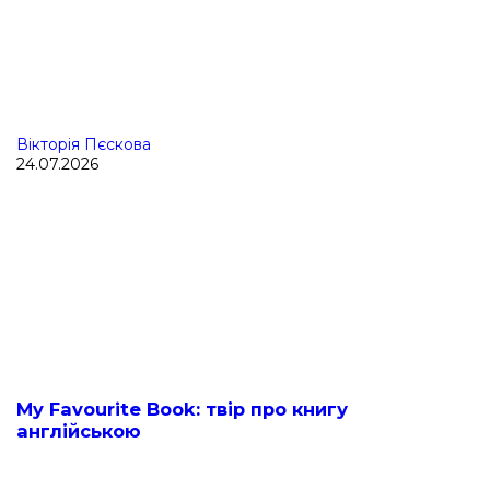
Вікторія Пєскова
24.07.2026
My Favourite Book: твір про книгу
англійською