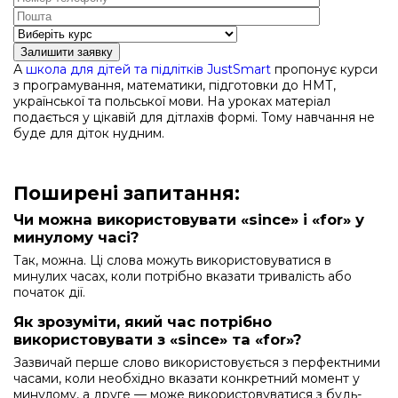
Залишити заявку
А
школа для дітей та підлітків JustSmart
пропонує курси
з програмування, математики, підготовки до НМТ,
української та польської мови. На уроках матеріал
подається у цікавій для дітлахів формі. Тому навчання не
буде для діток нудним.
Поширені запитання:
Чи можна використовувати «since» і «for» у
минулому часі?
Так, можна. Ці слова можуть використовуватися в
минулих часах, коли потрібно вказати тривалість або
початок дії.
Як зрозуміти, який час потрібно
використовувати з «since» та «for»?
Зазвичай перше слово використовується з перфектними
часами, коли необхідно вказати конкретний момент у
минулому, а друге — може використовуватися з будь-