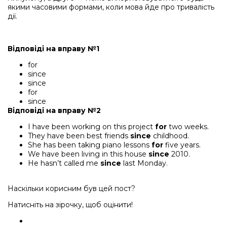
якими часовими формами, коли мова йде про тривалість
дії.
Відповіді на вправу №1
for
since
since
for
since
Відповіді на вправу №2
I have been working on this project
for
two weeks.
They have been best friends
since
childhood.
She has been taking piano lessons
for
five years.
We have been living in this house
since
2010.
He hasn’t called me
since
last Monday.
Наскільки корисним був цей пост?
Натисніть на зірочку, щоб оцінити!