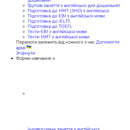
дошкільнят
Групові заняття з англійської для дошкільнят
Підготовка до НМТ (ЗНО) з англійської
Підготовка до ЄВІ з англійської мови
Підготовка до IELTS
Підготовка до TOEFL
Тести ЄВІ з англійської мови
Тести НМТ з англійської мови
Перемога залежить від кожного з нас
Допомогти
армії
Згорнути
Форми навчання
Індивідуальні заняття з англійської