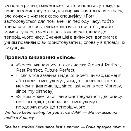
Основна різниця між «since» та «for» полягає у тому, що
вони використовуються для вираження тривалості часу,
але кожен з них має свою специфіку. «For»
застосовується для позначення періоду часу, тобто
тривалості чогось. «Since» вказує на початок дії або
момент у часі, з якого щось почалося і триває до
теперішнього часу. Знання цієї відмінності допомагає
учням правильно використовувати ці слова у відповідних
ситуаціях.
Правила вживання «since»
«Since» вживається в таких часах: Present Perfect,
Past Perfect, Future Perfect.
Після since зазвичай йде конкретний час, момент
або подія в минулому: дати, дні, роки, конкретні
моменти (наприклад, since last year, since Monday,
since my birthday).
«Since» може також використовуватися для опису
певної події, що почалася в минулому і
продовжується до теперішнього.
We have been waiting for you since 8 AM. — Ми чекаємо на
тебе з 8 ранку.
She has worked here since last summer. — Вона працює тут з