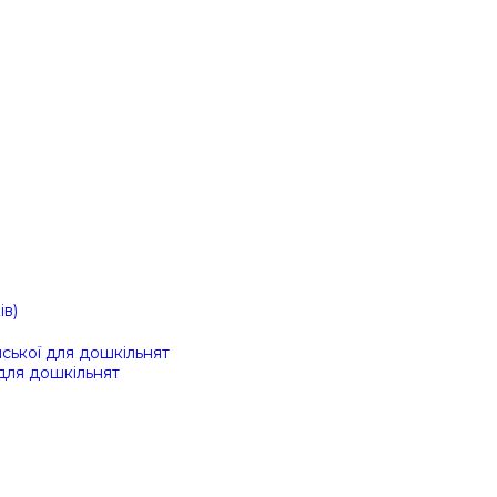
ів)
ійської для дошкільнят
 для дошкільнят