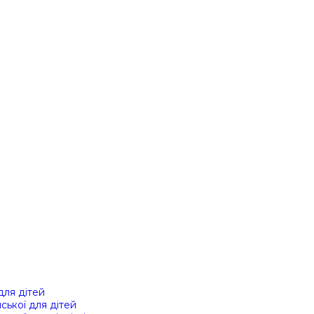
 для дітей
йської для дітей