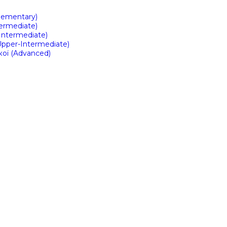
Elementary)
ermediate)
Intermediate)
Upper-Intermediate)
кої (Advanced)