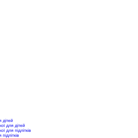
я дітей
кої для дітей
ої для підлітків
 підлітків