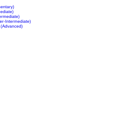
mentary)
ediate)
ermediate)
er-Intermediate)
 (Advanced)