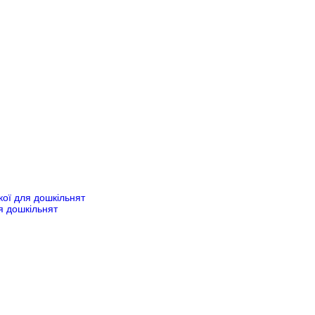
ької для дошкільнят
ля дошкільнят