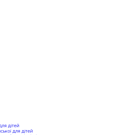
 для дітей
йської для дітей