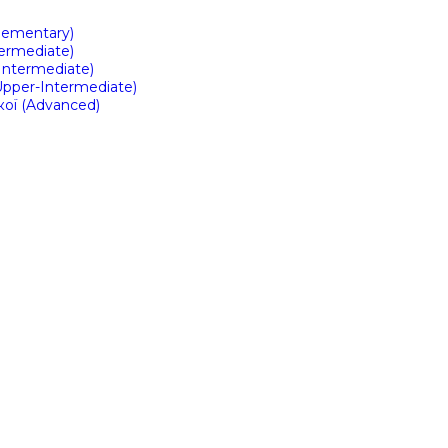
Elementary)
ermediate)
Intermediate)
Upper-Intermediate)
кої (Advanced)