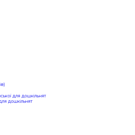
ів)
ійської для дошкільнят
 для дошкільнят