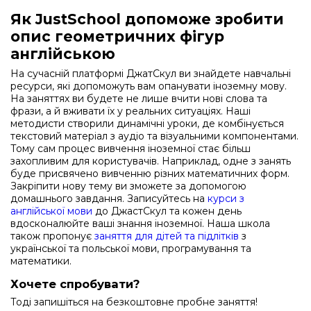
Як JustSchool допоможе зробити
опис геометричних фігур
англійською
На сучасній платформі ДжатСкул ви знайдете навчальні
ресурси, які допоможуть вам опанувати іноземну мову.
На заняттях ви будете не лише вчити нові слова та
фрази, а й вживати їх у реальних ситуаціях. Наші
методисти створили динамічні уроки, де комбінується
текстовий матеріал з аудіо та візуальними компонентами.
Тому сам процес вивчення іноземної стає більш
захопливим для користувачів. Наприклад, одне з занять
буде присвячено вивченню різних математичних форм.
Закріпити нову тему ви зможете за допомогою
домашнього завдання. Записуйтесь на
курси з
англійської мови
до ДжастСкул та кожен день
вдосконалюйте ваші знання іноземної. Наша школа
також пропонує
заняття для дітей та підлітків
з
української та польської мови, програмування та
математики.
Хочете спробувати?
Тоді запишіться на безкоштовне пробне заняття!