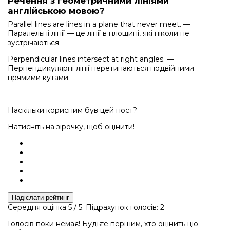
Речення з геометричними лініями
англійською мовою?
Parallel lines are lines in a plane that never meet. —
Паралельні лінії — це лінії в площині, які ніколи не
зустрічаються.
Perpendicular lines intersect at right angles. —
Перпендикулярні лінії перетинаються подвійними
прямими кутами.
Наскільки корисним був цей пост?
Натисніть на зірочку, щоб оцінити!
Надіслати рейтинг
Середня оцінка
5
/ 5. Підрахунок голосів:
2
Голосів поки немає! Будьте першим, хто оцінить цю