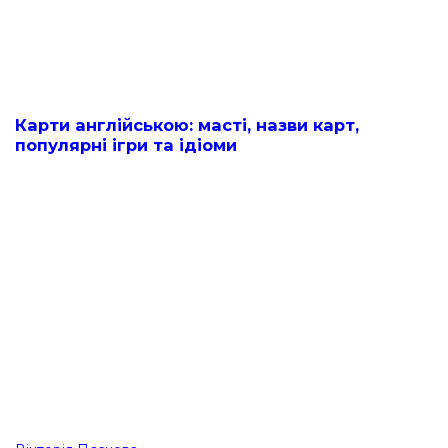
Карти англійською: масті, назви карт,
популярні ігри та ідіоми