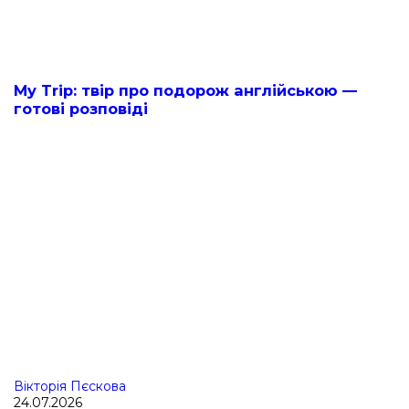
My Trip: твір про подорож англійською —
готові розповіді
Вікторія Пєскова
24.07.2026