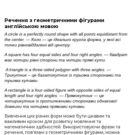
Речення з геометричними фігурами
англійською мовою
A circle is a perfectly round shape with all points equidistant from
the center. — Коло — це ідеально кругла форма, у якої всі
точки рівновіддалені від центру.
A square has four equal sides and four
right angles.
— Квадрат
має чотири рівні сторони та чотири прямі кути.
A triangle is a three-sided polygon with three angles. —
Трикутник – це багатокутник із трьома сторонами та
трьома кутами.
A rectangle is a four-sided figure with opposite sides of equal
length and four
right angles.
— Прямокутник — це
чотирикутник із протилежними сторонами однакової
довжини та чотирма прямими кутами.
Вивчення цих різних форм може бути цікавим та
важливим кроком для розвитку мовлення та
математичних здібностей. Використовуючи фрази та
речення, пов’язані з геометричними фігурами, можна