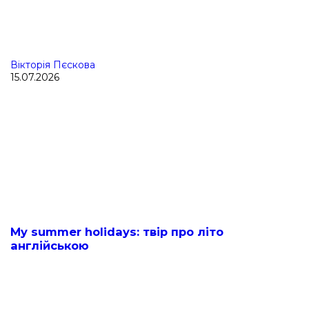
Вікторія Пєскова
15.07.2026
My summer holidays: твір про літо
англійською