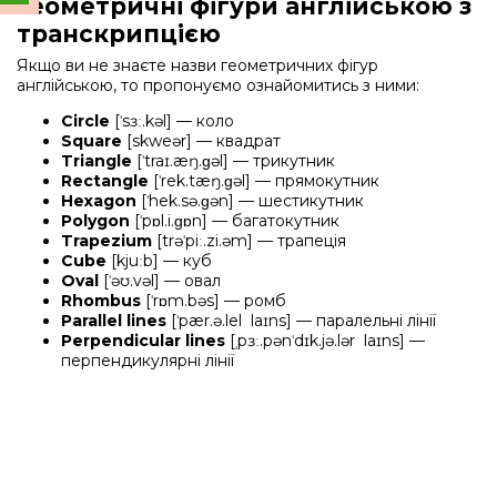
Геометричні фігури англійською з
транскрипцією
Якщо ви не знаєте назви геометричних фігур
англійською, то пропонуємо ознайомитись з ними:
Circle
[ˈsɜː.kəl] — коло
Square
[skweər] — квадрат
Triangle
[ˈtraɪ.æŋ.ɡəl] — трикутник
Rectangle
[ˈrek.tæŋ.ɡəl] — прямокутник
Hexagon
[ˈhek.sə.ɡən] — шестикутник
Polygon
[ˈpɒl.i.ɡɒn] — багатокутник
Trapezium
[trəˈpiː.zi.əm] — трапеція
Cube
[kjuːb] — куб
Oval
[ˈəʊ.vəl] — овал
Rhombus
[ˈrɒm.bəs] — ромб
Parallel lines
[ˈpær.ə.lel laɪns] — паралельні лінії
Perpendicular lines
[ˌpɜː.pənˈdɪk.jə.lər laɪns] —
перпендикулярні лінії