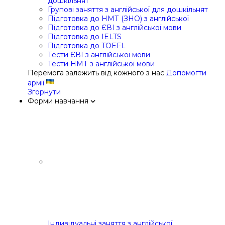
дошкільнят
Групові заняття з англійської для дошкільнят
Підготовка до НМТ (ЗНО) з англійської
Підготовка до ЄВІ з англійської мови
Підготовка до IELTS
Підготовка до TOEFL
Тести ЄВІ з англійської мови
Тести НМТ з англійської мови
Перемога залежить від кожного з нас
Допомогти
армії
Згорнути
Форми навчання
Індивідуальні заняття з англійської