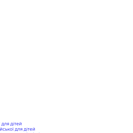
ї для дітей
ійської для дітей