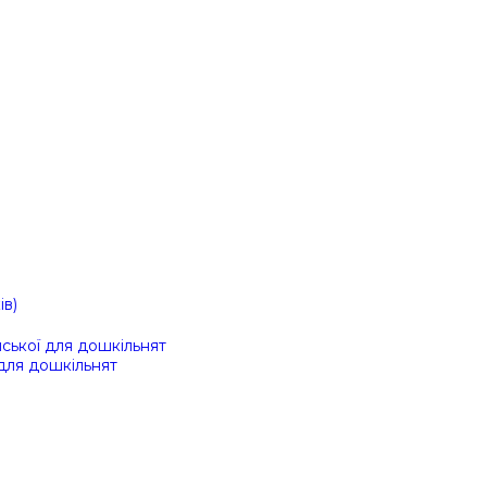
ів)
ійської для дошкільнят
 для дошкільнят