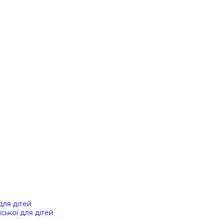
 для дітей
йської для дітей