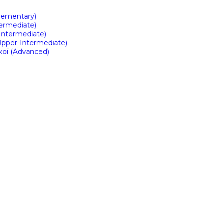
Elementary)
ermediate)
Intermediate)
Upper-Intermediate)
кої (Advanced)