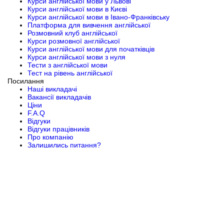
Курси англійської мови у Львові
Курси англійської мови в Києві
Курси англійської мови в Івано-Франківську
Платформа для вивчення англійської
Розмовний клуб англійської
Курси розмовної англійської
Курси англійської мови для початківців
Курси англійської мови з нуля
Тести з англійської мови
Тест на рівень англійської
Посилання
Наші викладачі
Вакансії викладачів
Ціни
F.A.Q
Відгуки
Відгуки працівників
Про компанію
Залишились питання?