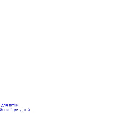
ї для дітей
ійської для дітей