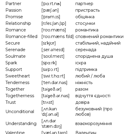
Partner
[ˈpɑːrt.nɚ]
партнер
Passion
[ˈpæʃ.ən]
пристрасть
Promise
[ˈprɒm.ɪs]
обіцянка
Relationship
[rɪˈleɪ.ʃən.ʃɪp]
стосунки
Romance
[ˈroʊ.mæns]
романтика
Romance-filled
[ˈroʊ.mæns fɪld]
сповнений романтики
Secure
[sɪˈkjʊr]
стабільний, надійний
Serenade
[ˌser.əˈneɪd]
серенада
Soulmate
[ˈsoʊl.meɪt]
споріднена душа
Spark
[spɑːrk]
іскра
Support
[səˈpɔːrt]
підтримка
Sweetheart
[ˈswiːt.hɑːrt]
любий / люба
Tenderness
[ˈten.dər.nəs]
ніжність
Together
[təˈɡeð.ər]
разом
Togetherness
[təˈɡeð.ər.nəs]
відчуття єдності
Trust
[trʌst]
довіра
[ˌʌn.kən
безумовний (про
Unconditional
ˈdɪʃ.ən.əl]
любов)
[ˌʌn.dər
Understanding
взаєморозуміння
ˈstæn.dɪŋ]
Valentine
[ˈvæl.ən.taɪn]
Валентин