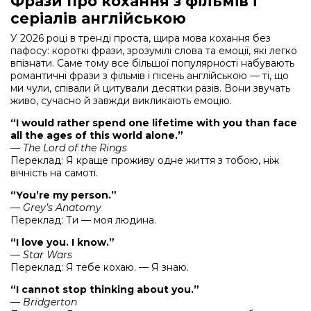
Фрази про кохання з фільмів і
серіалів англійською
У 2026 році в тренді проста, щира мова кохання без
пафосу: короткі фрази, зрозумілі слова та емоції, які легко
впізнати. Саме тому все більшої популярності набувають
романтичні фрази з фільмів і пісень англійською — ті, що
ми чули, співали й цитували десятки разів. Вони звучать
живо, сучасно й завжди викликають емоцію.
“I would rather spend one lifetime with you than face
all the ages of this world alone.”
—
The Lord of the Rings
Переклад: Я краще проживу одне життя з тобою, ніж
вічність на самоті.
“You’re my person.”
—
Grey’s Anatomy
Переклад: Ти — моя людина.
“I love you. I know.”
—
Star Wars
Переклад: Я тебе кохаю. — Я знаю.
“I cannot stop thinking about you.”
—
Bridgerton