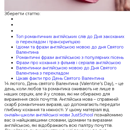
Зберегти статтю:
Топ романтичних англійських слів до Дня закоханих
із перекладом і транскрипцією
Ідіоми та фрази англійською мовою до дня Святого
Валентина
Романтичні фрази англійською з популярних пісень
Фрази про кохання з фільмів і серіалів англійською
Валентинки англійською мовою до Дня Святого
Валентина з перекладом
Цікаві факти про День Святого Валентина
14 лютого, День святого Валентина (Valentine’s Day), – це
день, коли любов та романтика оживають не лише в
наших серцях, але й у словах, які ми обираємо для
вираження своїх почуттів. Англійська мова – справжній
скарб романтичних виразів, що допомагають передати
глибину кохання та ніжності. У цьому матеріалі від
онлайн-школи англійської мови JustSchool
познайомимо
вас із найцікавішими словами, ідіомами та виразами
англійською, які відображають всю палітру почуттів.