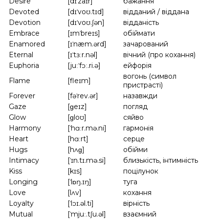
Desire
[dɪˈzaɪr]
бажання
Devoted
[dɪˈvoʊ.tɪd]
відданий / віддана
Devotion
[dɪˈvoʊ.ʃən]
відданість
Embrace
[ɪmˈbreɪs]
обіймати
Enamored
[ɪˈnæm.ərd]
зачарований
Eternal
[ɪˈtɜːr.nəl]
вічний (про кохання)
Euphoria
[juːˈfɔː.ri.ə]
ейфорія
вогонь (символ
Flame
[fleɪm]
пристрасті)
Forever
[fəˈrev.ər]
назавжди
Gaze
[ɡeɪz]
погляд
Glow
[ɡloʊ]
сяйво
Harmony
[ˈhɑːr.mə.ni]
гармонія
Heart
[hɑːrt]
серце
Hugs
[hʌɡ]
обійми
Intimacy
[ˈɪn.tɪ.mə.si]
близькість, інтимність
Kiss
[kɪs]
поцілунок
Longing
[ˈlɒŋ.ɪŋ]
туга
Love
[lʌv]
кохання
Loyalty
[ˈlɔɪ.əl.ti]
вірність
Mutual
[ˈmjuː.tʃu.əl]
взаємний