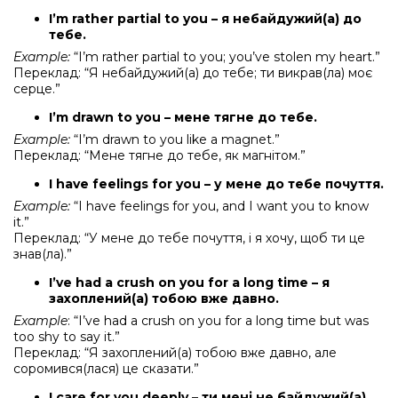
I’m rather partial to you – я небайдужий(а) до
тебе.
Example:
“I’m rather partial to you; you’ve stolen my heart.”
Переклад: “Я небайдужий(а) до тебе; ти викрав(ла) моє
серце.”
I’m drawn to you – мене тягне до тебе.
Example:
“I’m drawn to you like a magnet.”
Переклад: “Мене тягне до тебе, як магнітом.”
I have feelings for you – у мене до тебе почуття.
Example:
“I have feelings for you, and I want you to know
it.”
Переклад: “У мене до тебе почуття, і я хочу, щоб ти це
знав(ла).”
I’ve had a crush on you for a long time – я
захоплений(а) тобою вже давно.
Example
: “I’ve had a crush on you for a long time but was
too shy to say it.”
Переклад: “Я захоплений(а) тобою вже давно, але
соромився(лася) це сказати.”
I care for you deeply – ти мені не байдужий(а).