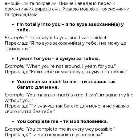
емоційним та яскравим. Нижче наведено перелік
романтичних виразів англійською мовою з поясненнями
та прикладами:
I’m totally into you – я по вуха закоханий(а) у
тебе.
Example:
“I’m totally into you, and I can’t hide it.”
Переклад: “Я по вуха закоханий(а) у тебе, і не можу це
приховати.”
I yearn for you – я сумую за тобою.
Example:
“When you’re not around, I yearn for you.”
Переклад: “Коли тебе немає поруч, я сумую за тобою.”
You mean so much to me – ти значиш так
багато для мене.
Example:
“You mean so much to me; I can’t imagine my life
without you.”
Переклад: “Ти значиш так багато для мене; я не уявляю
свого життя без тебе.”
You complete me – ти моя половинка.
Example:
“You complete me in every way possible.”
Переклад: “Ти моя половинка в усіх сенсах.”