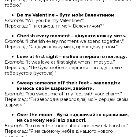
тобою.”
Be my Valentine – бути моїм Валентином.
Example:
“Will you be my Valentine?”
Переклад: “Чи станеш ти моїм Валентином?”
Cherish every moment – цінувати кожну мить.
Example:
“I cherish every moment we spend together.”
Переклад: “Я ціную кожну мить, проведену разом.”
Love at first sight – любов з першого погляду.
Example:
“It was love at first sight when I met you.”
Переклад: “Це була любов з першого погляду, коли я
тебе зустрів (зустріла).”
Sweep someone off their feet – заволодіти
кимось своїм шармом, звабити.
Example:
“You swept me off my feet with your charm.”
Переклад: “Ти заволодів (заволоділа) моїм серцем своїм
шармом.”
Over the moon – бути надзвичайно щасливим,
на сьомому небі від радості.
Example:
“I’m over the moon about our new relationship.”
Переклад: “Я на сьомому небі від нашого нового
стосунку.”