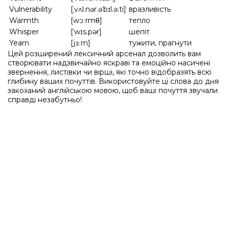
Vulnerability
[ˌvʌl.nər.əˈbɪl.ə.ti]
вразливість
Warmth
[wɔːrmθ]
тепло
Whisper
[ˈwɪs.pər]
шепіт
Yearn
[jɜːrn]
тужити, прагнути
Цей розширений лексичний арсенал дозволить вам
створювати надзвичайно яскраві та емоційно насичені
звернення, листівки чи вірші, які точно відобразять всю
глибину ваших почуттів. Використовуйте ці слова до дня
закоханий англійською мовою, щоб ваші почуття звучали
справді незабутньо!