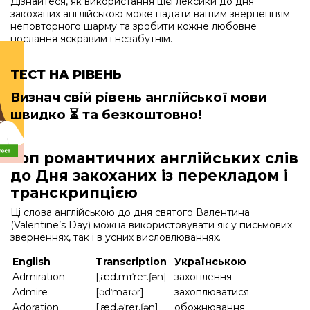
Дізнайтеся, як використання цієї лексики до дня
закоханих англійською може надати вашим зверненням
неповторного шарму та зробити кожне любовне
послання яскравим і незабутнім.
ТЕСТ НА РІВЕНЬ
Визнач свій рівень англійської мови
швидко
⏳ та безкоштовно!
Топ романтичних англійських слів
до Дня закоханих із перекладом і
транскрипцією
Ці слова англійською до дня святого Валентина
(Valentine’s Day) можна використовувати як у письмових
зверненнях, так і в усних висловлюваннях.
English
Transcription
Українською
Admiration
[ˌæd.mɪˈreɪ.ʃən]
захоплення
Admire
[ədˈmaɪər]
захоплюватися
Adoration
[ˌæd.əˈreɪ.ʃən]
обожнювання