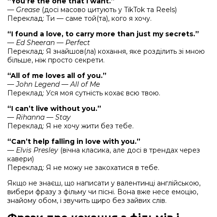
“You’re the one that I want.”
—
Grease
(досі масово цитують у TikTok та Reels)
Переклад: Ти — саме той(та), кого я хочу.
“I found a love, to carry more than just my secrets.”
—
Ed Sheeran — Perfect
Переклад: Я знайшов(ла) кохання, яке розділить зі мною
більше, ніж просто секрети.
“All of me loves all of you.”
—
John Legend — All of Me
Переклад: Уся моя сутність кохає всю твою.
“I can’t live without you.”
—
Rihanna — Stay
Переклад: Я не хочу жити без тебе.
“Can’t help falling in love with you.”
—
Elvis Presley
(вічна класика, але досі в трендах через
кавери)
Переклад: Я не можу не закохатися в тебе.
Якщо не знаєш, що написати у валентинці англійською,
вибери фразу з фільму чи пісні. Вона вже несе емоцію,
знайому обом, і звучить щиро без зайвих слів.