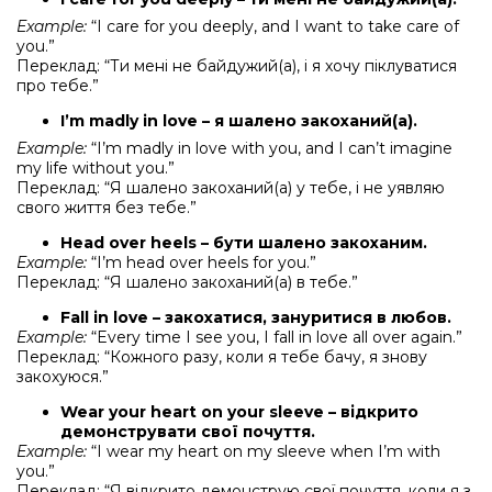
Example:
“I care for you deeply, and I want to take care of
you.”
Переклад: “Ти мені не байдужий(а), і я хочу піклуватися
про тебе.”
I’m madly in love – я шалено закоханий(а).
Example:
“I’m madly in love with you, and I can’t imagine
my life without you.”
Переклад: “Я шалено закоханий(а) у тебе, і не уявляю
свого життя без тебе.”
Head over heels – бути шалено закоханим.
Example:
“I’m head over heels for you.”
Переклад: “Я шалено закоханий(а) в тебе.”
Fall in love – закохатися, зануритися в любов.
Example:
“Every time I see you, I fall in love all over again.”
Переклад: “Кожного разу, коли я тебе бачу, я знову
закохуюся.”
Wear your heart on your sleeve – відкрито
демонструвати свої почуття.
Example:
“I wear my heart on my sleeve when I’m with
you.”
Переклад: “Я відкрито демонструю свої почуття, коли я з