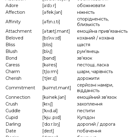
Adore
[əˈdɔːr]
обожнювати
Affection
[əˈfek.ʃən]
ніжність
спорідненість,
Affinity
[əˈfɪn.ɪ.ti]
близькість
Attachment
[əˈtætʃ.mənt]
емоційна прив’язаність
Beloved
[bɪˈlʌv.ɪd]
коханий / кохана
Bliss
[blɪs]
щастя
Blush
[blʌʃ]
рум’янець
Bond
[bɒnd]
зв’язок
Caress
[kəˈres]
пестощі, ласка
Charm
[tʃɑːrm]
шарм, чарівність
Cherish
[ˈtʃer.ɪʃ]
дорожити
серйозні наміри,
Commitment
[kəˈmɪt.mənt]
відданість
Connection
[kəˈnek.ʃən]
емоційний зв’язок
Crush
[krʌʃ]
захоплення
Cuddle
[ˈkʌd.əl]
пестити
Cupid
[ˈkjuː.pɪd]
Купідон
Darling
[ˈdɑːr.lɪŋ]
дорогий / дорога
Date
[deɪt]
побачення