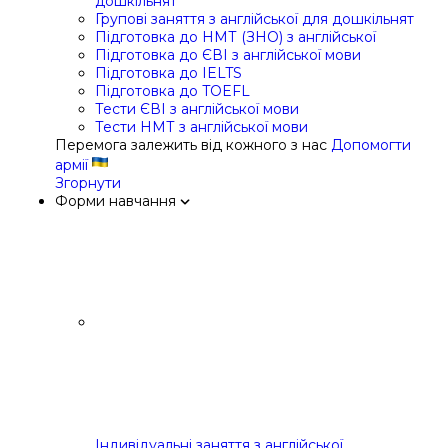
дошкільнят
Групові заняття з англійської для дошкільнят
Підготовка до НМТ (ЗНО) з англійської
Підготовка до ЄВІ з англійської мови
Підготовка до IELTS
Підготовка до TOEFL
Тести ЄВІ з англійської мови
Тести НМТ з англійської мови
Перемога залежить від кожного з нас
Допомогти
армії
Згорнути
Форми навчання
Індивідуальні заняття з англійської