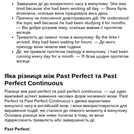
Завершені дії до конкретного часу в минулому: She was
tired because she had been working all day. — Вона була
втомлена, оскільки вона працювала весь день.
Причину чи пояснення довготривалих дій: He understood
the topic well because he had been studying it for months.
— Він добре розумів тему, оскільки вивчав її протягом
місяців.
Тривалість до певної точки в минулому: By the time I
arrived, they had been waiting for hours. — До мого
приходу вони чекали вже години.
Дії, які тривали протягом періоду в минулому: I had been
running every day for a month. — Я бігав щодня протягом
місяця.
Яка різниця між Past Perfect та Past
Perfect Continuous
Різниця між past perfect та past perfect continuous — ще один
важливий аспект вивчення часових форм іноземної мови. Past
Perfect та Past Perfect Continuous є двома варіантами
минулого часу в англійській мові, і вони використовуються для
вираження подій, які сталися до певного моменту в минулому.
Основна різниця між ними полягає в тому, як вони
підкреслюють тривалість або завершеність дії.
Past Perfect: