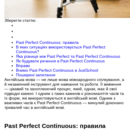
Зберегти статтю:
Past Perfect Continuous: правила
В яких ситуаціях використовується Past Perfect
Continuous?
Яка різниця між Past Perfect та Past Perfect Continuous
Як будувати речення в Past Perfect Continuous
Вправи
Вчимо Past Perfect Continuous в JustSchool
Поширені запитання
Англійська мова — не лише мова міжнародного спілкування, а
й незамінний інструмент для навчання та роботи. Її вивчення
— цікавий та захоплюючий процес, який, однак, має й свої
підводні камені. І одним з таких каменів є різноманіття часів та
їх форм, які використовуються в англійській мові. Одним з
важливих часів є Past Perfect Continuous — минулий доконано
тривалий час в англійській мові.
Past Perfect Continuous: правила