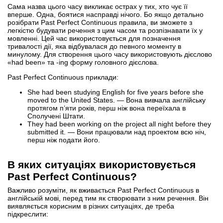
Сама назва цього часу викликає острах у тих, хто чує її
вперше. Одна, боятися насправді нічого. Бо якщо детально
розібрати Past Perfect Continuous правила, ви зможете з
легкістю будувати речення з цим часом та розпізнавати їх у
мовленні. Цей час використовується для позначення
тривалості дії, яка відбувалася до певного моменту в
минулому. Для створення цього часу використовують дієслово
«had been» та -ing форму головного дієслова.
Past Perfect Continuous приклади:
She had been studying English for five years before she
moved to the United States. — Вона вивчала англійську
протягом п’яти років, перш ніж вона переїхала в
Сполучені Штати.
They had been working on the project all night before they
submitted it. — Вони працювали над проектом всю ніч,
перш ніж подати його.
В яких ситуаціях використовується
Past Perfect Continuous?
Важливо розуміти, як вживається Past Perfect Continuous в
англійській мові, перед тим як створювати з ним речення. Він
виявляється корисним в різних ситуаціях, де треба
підкреслити: