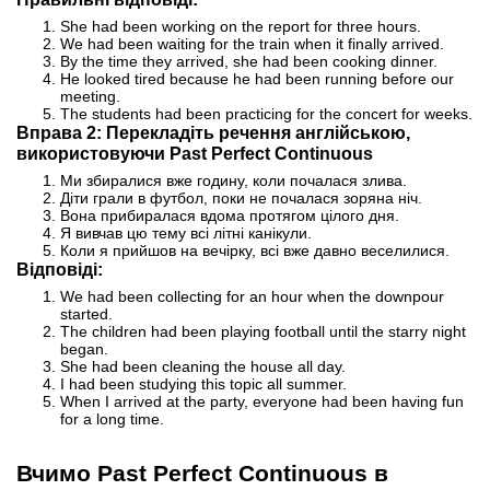
She had been working on the report for three hours.
We had been waiting for the train when it finally arrived.
By the time they arrived, she had been cooking dinner.
He looked tired because he had been running before our
meeting.
The students had been practicing for the concert for weeks.
Вправа 2: Перекладіть речення англійською,
використовуючи Past Perfect Continuous
Ми збиралися вже годину, коли почалася злива.
Діти грали в футбол, поки не почалася зоряна ніч.
Вона прибиралася вдома протягом цілого дня.
Я вивчав цю тему всі літні канікули.
Коли я прийшов на вечірку, всі вже давно веселилися.
Відповіді:
We had been collecting for an hour when the downpour
started.
The children had been playing football until the starry night
began.
She had been cleaning the house all day.
I had been studying this topic all summer.
When I arrived at the party, everyone had been having fun
for a long time.
Вчимо Past Perfect Continuous в