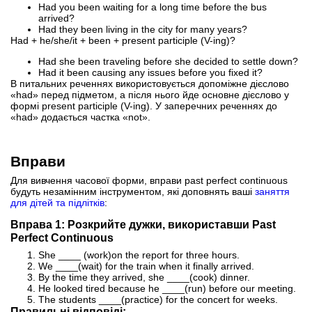
Had you been waiting for a long time before the bus
arrived?
Had they been living in the city for many years?
Had + he/she/it + been + present participle (V-ing)?
Had she been traveling before she decided to settle down?
Had it been causing any issues before you fixed it?
В питальних реченнях використовується допоміжне дієслово
«had» перед підметом, а після нього йде основне дієслово у
формі present participle (V-ing). У заперечних реченнях до
«had» додається частка «not».
Вправи
Для вивчення часової форми, вправи past perfect continuous
будуть незамінним інструментом, які доповнять ваші
заняття
для дітей та підлітків
:
Вправа 1: Розкрийте дужки, використавши Past
Perfect Continuous
She ____ (work)on the report for three hours.
We ____(wait) for the train when it finally arrived.
By the time they arrived, she ____(cook) dinner.
He looked tired because he ____(run) before our meeting.
The students ____(practice) for the concert for weeks.
Правильні відповіді: