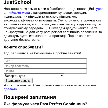
JustSchool
Навчання англійської мови в JustSchool — це інноваційні
курси
англійської мови
з використанням сучасних методик,
індивідуальних підходів та якісною підтримкою
висококваліфікованих викладачів. Учні отримують можливість
не лише вивчати, а й практикувати англійську в дружньому та
стимулюючому середовищі. Викладачі дадуть найкраще та
найзрозуміліше для часу past perfect continuous пояснення та
доможуть відточити знання на практиці. Перше заняття
доступне безкоштовно.
Хочете спробувати?
Тоді запишіться на безкоштовне пробне заняття!
Залишити заявку
Читайте також:
Пунктуація в англійській мові: види та
правила
Поширені запитання
Яка формула часу Past Perfect Continuous?