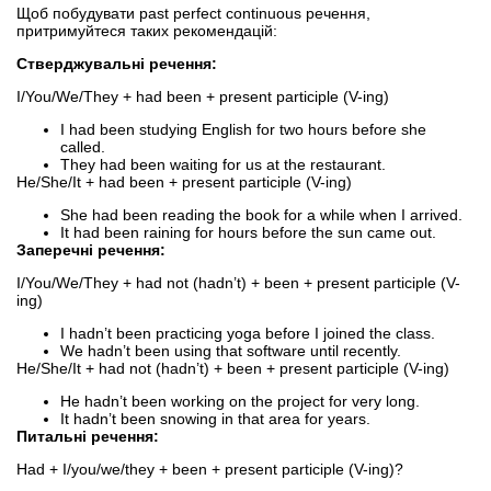
Щоб побудувати past perfect continuous речення,
притримуйтеся таких рекомендацій:
Стверджувальні речення:
I/You/We/They + had been + present participle (V-ing)
I had been studying English for two hours before she
called.
They had been waiting for us at the restaurant.
He/She/It + had been + present participle (V-ing)
She had been reading the book for a while when I arrived.
It had been raining for hours before the sun came out.
Заперечні речення:
I/You/We/They + had not (hadn’t) + been + present participle (V-
ing)
I hadn’t been practicing yoga before I joined the class.
We hadn’t been using that software until recently.
He/She/It + had not (hadn’t) + been + present participle (V-ing)
He hadn’t been working on the project for very long.
It hadn’t been snowing in that area for years.
Питальні речення:
Had + I/you/we/they + been + present participle (V-ing)?