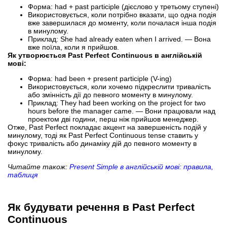
Форма: had + past participle (дієслово у третьому ступені)
Використовується, коли потрібно вказати, що одна подія
вже завершилася до моменту, коли почалася інша подія
в минулому.
Приклад: She had already eaten when I arrived. — Вона
вже поїла, коли я прийшов.
Як утворюється Past Perfect Continuous в англійській
мові:
Форма: had been + present participle (V-ing)
Використовується, коли хочемо підкреслити тривалість
або змінність дії до певного моменту в минулому.
Приклад: They had been working on the project for two
hours before the manager came. — Вони працювали над
проектом дві години, перш ніж прийшов менеджер.
Отже, Past Perfect покладає акцент на завершеність подій у
минулому, тоді як Past Perfect Continuous tense ставить у
фокус тривалість або динаміку дій до певного моменту в
минулому.
Читайте також:
Present Simple в англійській мові: правила,
таблиця
Як будувати речення в Past Perfect
Continuous