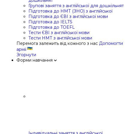
дошкільнят
Групові заняття з англійської для дошкільнят
Підготовка до НМТ (ЗНО) з англійської
Підготовка до ЄВІ з англійської мови
Підготовка до IELTS
Підготовка до TOEFL
Тести ЄВІ з англійської мови
Тести НМТ з англійської мови
Перемога залежить від кожного з нас
Допомогти
армії
Згорнути
Форми навчання
Індивідуальні заняття з англійської