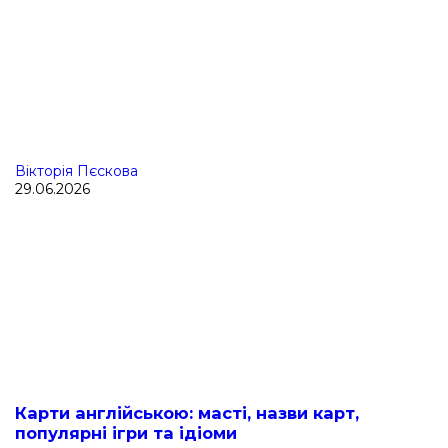
Вікторія Пєскова
29.06.2026
Карти англійською: масті, назви карт,
популярні ігри та ідіоми