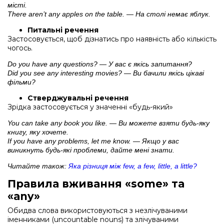
місті.
There aren’t any apples on the table. — На столі немає яблук.
Питальні речення
Застосовується, щоб дізнатись про наявність або кількість
чогось.
Do you have any questions? — У вас є якісь запитання?
Did you see any interesting movies? — Ви бачили якісь цікаві
фільми?
Стверджувальні речення
Зрідка застосовується у значенні «будь-який»
You can take any book you like. — Ви можете взяти будь-яку
книгу, яку хочете.
If you have any problems, let me know. — Якщо у вас
виникнуть будь-які проблеми, дайте мені знати.
Читайте також:
Яка різниця між few, a few, little, a little?
Правила вживання «some» та
«any»
Обидва слова використовуються з незлічуваними
іменниками (uncountable nouns) та злічуваними