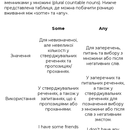
іменниками у множині (plural countable nouns). Нижче
представлена таблиця, де можна побачити різницю
вживання між «some» та «any».
Some
Any
Для невизначеної,
але невеликої
Для заперечень,
кількості у
питань та вибору з
Значення
стверджувальних
множини або після
реченнях та
негативних слів.
пропозиціях/
проханнях.
У заперечних та
питальних реченнях,
У стверджувальних
а також у
реченнях, а також у
стверджувальних
Використання
запитаннях, що є
реченнях для
пропозиціями або
позначення вибору
проханнями.
з множини або після
слів з негативним
змістом.
I have some friends
I don’t have any