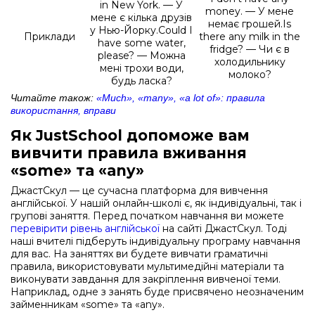
in New York. — У
money. — У мене
мене є кілька друзів
немає грошей.Is
у Нью-Йорку.Could I
Приклади
there any milk in the
have some water,
fridge? — Чи є в
please? — Можна
холодильнику
мені трохи води,
молоко?
будь ласка?
Читайте також:
«Much», «many», «a lot of»: правила
використання, вправи
Як JustSchool допоможе вам
вивчити правила вживання
«some» та «any»
ДжастСкул — це сучасна платформа для вивчення
англійської. У нашій онлайн-школі є, як індивідуальні, так і
групові заняття. Перед початком навчання ви можете
перевірити рівень англійської
на сайті ДжастСкул. Тоді
наші вчителі підберуть індивідуальну програму навчання
для вас. На заняттях ви будете вивчати граматичні
правила, використовувати мультимедійні матеріали та
виконувати завдання для закріплення вивченої теми.
Наприклад, одне з занять буде присвячено неозначеним
займенникам «some» та «any».