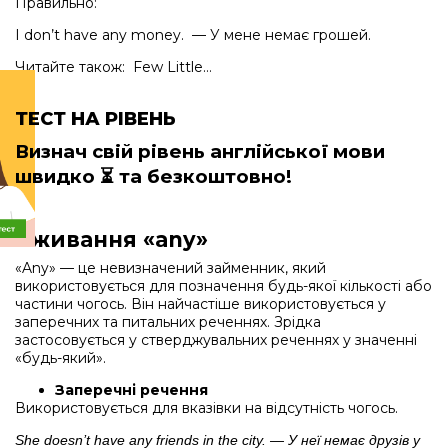
Правильно:
I don’t have any money. — У мене немає грошей.
Читайте також: Few Little…
ТЕСТ НА РІВЕНЬ
Визнач свій рівень англійської мови
швидко
⏳ та безкоштовно!
Вживання «any»
«Any» — це невизначений займенник, який
використовується для позначення будь-якої кількості або
частини чогось. Він найчастіше використовується у
заперечних та питальних реченнях. Зрідка
застосовується у стверджувальних реченнях у значенні
«будь-який».
Заперечні речення
Використовується для вказівки на відсутність чогось.
She doesn’t have any friends in the city. — У неї немає друзів у