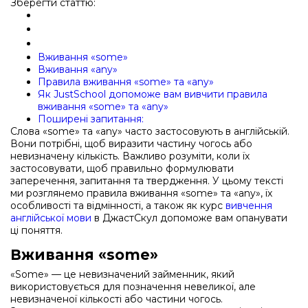
Зберегти статтю:
Вживання «some»
Вживання «any»
Правила вживання «some» та «any»
Як JustSchool допоможе вам вивчити правила
вживання «some» та «any»
Поширені запитання:
Слова «some» та «any» часто застосовують в англійській.
Вони потрібні, щоб виразити частину чогось або
невизначену кількість. Важливо розуміти, коли їх
застосовувати, щоб правильно формулювати
заперечення, запитання та твердження. У цьому тексті
ми розглянемо правила вживання «some» та «any», їх
особливості та відмінності, а також як курс
вивчення
англійської мови
в ДжастСкул допоможе вам опанувати
ці поняття.
Вживання «some»
«Some» — це невизначений займенник, який
використовується для позначення невеликої, але
невизначеної кількості або частини чогось.