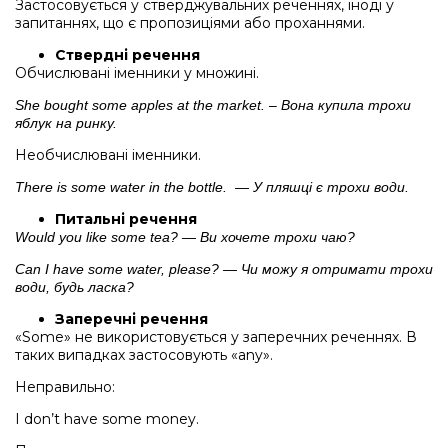
Застосовується у стверджувальних реченнях, іноді у
запитаннях, що є пропозиціями або проханнями.
Ствердні речення
Обчислювані іменники у множині.
She bought some apples at the market. – Вона купила трохи
яблук на ринку.
Необчислювані іменники.
There is some water in the bottle. — У пляшці є трохи води.
Питальні речення
Would you like some tea? — Ви хочете трохи чаю?
Can I have some water, please? — Чи можу я отримати трохи
води, будь ласка?
Заперечні речення
«Some» не використовується у заперечних реченнях. В
таких випадках застосовують «any».
Неправильно:
I don’t have some money.