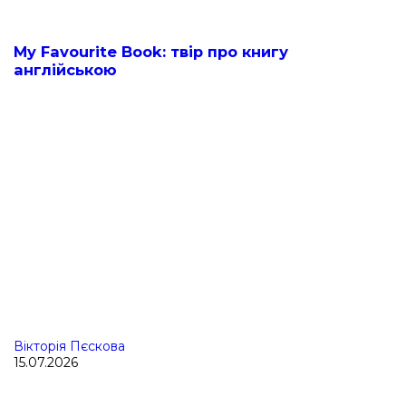
My Favourite Book: твір про книгу
англійською
Вікторія Пєскова
15.07.2026