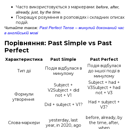
Часто використовується з маркерами:
before, after,
.
already, just, by the time
Покращує розуміння в розповідях і складних описах
подій.
Читайте також:
Past Perfect Tense – минулий доконаний час
в англійській мові
Порівняння: Past Simple vs Past
Perfect
Характеристика
Past Simple
Past Perfect
Подія відбулася
Подія відбулася в
Тип дії
до іншої події в
минулому
минулому
Subject + had +
Subject +
V3
Subject + had
V2
Subject + did
not + V3
Формули
not + V1
утворення
Had + subject +
Did + subject + V1?
V3?
before, already, by
yesterday, last
Слова-маркери
the time, after,
year, in 2020, ago
when