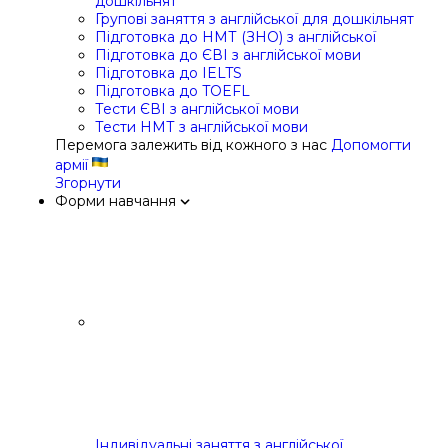
дошкільнят
Групові заняття з англійської для дошкільнят
Підготовка до НМТ (ЗНО) з англійської
Підготовка до ЄВІ з англійської мови
Підготовка до IELTS
Підготовка до TOEFL
Тести ЄВІ з англійської мови
Тести НМТ з англійської мови
Перемога залежить від кожного з нас
Допомогти
армії
Згорнути
Форми навчання
Індивідуальні заняття з англійської