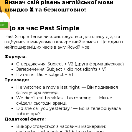
Визнач свій рівень англійської мови
швидко
⏳ та безкоштовно!
Що за час Past Simple
Past Simple Tense використовується для опису дій, які
відбулися в минулому в конкретний момент. Це один із
найпоширеніших часів в англійській мові.
Формула:
Ствердження: Subject + V2 (друга форма дієслова)
Заперечення: Subject + did not (didn’t) + V1
Питання: Did + subject + V1
Приклади:
He watched a movie last night. — Він подивився
фільм учора ввечері.
We didn’t eat breakfast this morning. — Ми не
снідали сьогодні вранці.
Did she call you yesterday? — Вона телефонувала
тобі вчора?
Додаткові факти:
Використовується з часовими маркерами:
yesterday, last week, in 2015, two days ago.