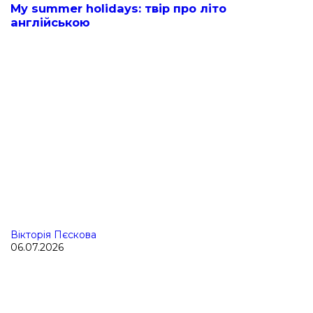
My summer holidays: твір про літо
англійською
Вікторія Пєскова
06.07.2026