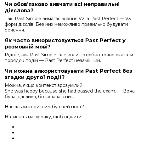
Чи обов’язково вивчати всі неправильні
дієслова?
Так. Past Simple вимагає знання V2, а Past Perfect — V3
форм дієслів. Без них неможливо правильно будувати
речення.
Як часто використовується Past Perfect у
розмовній мові?
Рідше, ніж Past Simple, але коли потрібно точно вказати
порядок подій — Past Perfect незамінний.
Чи можна використовувати Past Perfect без
згадки другої події?
Можна, якщо контекст зрозумілий:
She was happy because she had passed the exam. — Вона
була щаслива, бо склала іспит.
Наскільки корисним був цей пост?
Натисніть на зірочку, щоб оцінити!