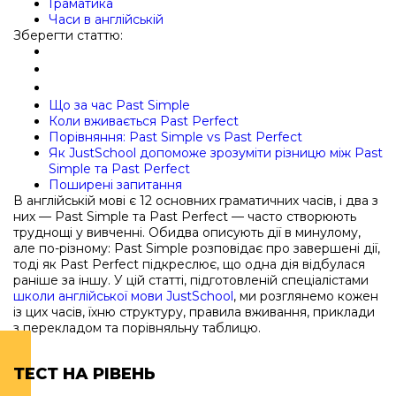
Граматика
Часи в англійській
Зберегти статтю:
Що за час Past Simple
Коли вживається Past Perfect
Порівняння: Past Simple vs Past Perfect
Як JustSchool допоможе зрозуміти різницю між Past
Simple та Past Perfect
Поширені запитання
В англійській мові є 12 основних граматичних часів, і два з
них — Past Simple та Past Perfect — часто створюють
труднощі у вивченні. Обидва описують дії в минулому,
але по-різному: Past Simple розповідає про завершені дії,
тоді як Past Perfect підкреслює, що одна дія відбулася
раніше за іншу. У цій статті, підготовленій спеціалістами
школи англійської мови JustSchool
, ми розглянемо кожен
із цих часів, їхню структуру, правила вживання, приклади
з перекладом та порівняльну таблицю.
ТЕСТ НА РІВЕНЬ