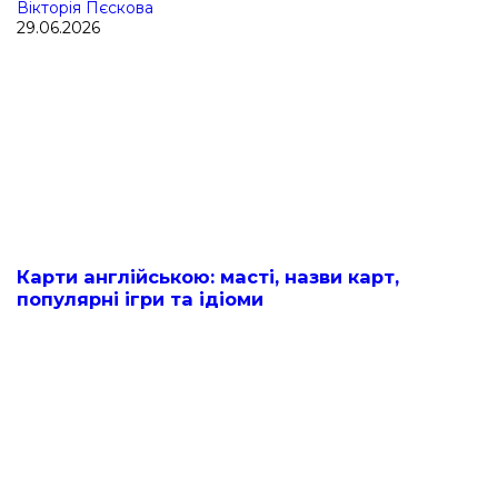
Вікторія Пєскова
29.06.2026
Карти англійською: масті, назви карт,
популярні ігри та ідіоми