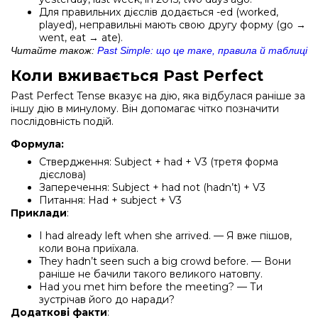
Для правильних дієслів додається -ed (worked,
played), неправильні мають свою другу форму (go →
went, eat → ate).
Читайте також:
Past Simple: що це таке, правила й таблиці
Коли вживається Past Perfect
Past Perfect Tense вказує на дію, яка відбулася раніше за
іншу дію в минулому. Він допомагає чітко позначити
послідовність подій.
Формула:
Ствердження: Subject + had + V3 (третя форма
дієслова)
Заперечення: Subject + had not (hadn’t) + V3
Питання: Had + subject + V3
Приклади
:
I had already left when she arrived. — Я вже пішов,
коли вона приїхала.
They hadn’t seen such a big crowd before. — Вони
раніше не бачили такого великого натовпу.
Had you met him before the meeting? — Ти
зустрічав його до наради?
Додаткові факти
: