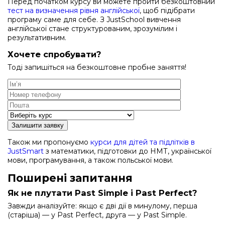
Перед початком курсу ви можете пройти безкоштовний
тест на визначення рівня англійської
, щоб підібрати
програму саме для себе. З JustSchool вивчення
англійської стане структурованим, зрозумілим і
результативним.
Хочете спробувати?
Тоді запишіться на безкоштовне пробне заняття!
Залишити заявку
Також ми пропонуємо
курси для дітей та підлітків в
JustSmart
з математики, підготовки до НМТ, української
мови, програмування, а також польської мови.
Поширені запитання
Як не плутати Past Simple і Past Perfect?
Завжди аналізуйте: якщо є дві дії в минулому, перша
(старіша) — у Past Perfect, друга — у Past Simple.