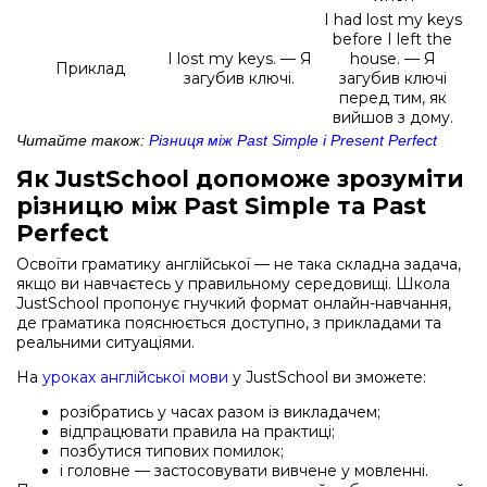
I had lost my keys
before I left the
I lost my keys. — Я
house. — Я
Приклад
загубив ключі.
загубив ключі
перед тим, як
вийшов з дому.
Читайте також:
Різниця між Past Simple і Present Perfect
Як JustSchool допоможе зрозуміти
різницю між Past Simple та Past
Perfect
Освоїти граматику англійської — не така складна задача,
якщо ви навчаєтесь у правильному середовищі. Школа
JustSchool пропонує гнучкий формат онлайн-навчання,
де граматика пояснюється доступно, з прикладами та
реальними ситуаціями.
На
уроках англійської мови
у JustSchool ви зможете:
розібратись у часах разом із викладачем;
відпрацювати правила на практиці;
позбутися типових помилок;
і головне — застосовувати вивчене у мовленні.