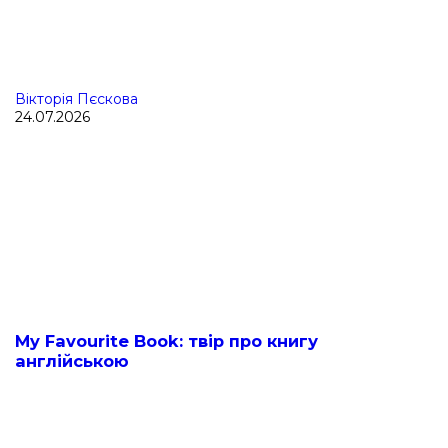
Вікторія Пєскова
24.07.2026
My Favourite Book: твір про книгу
англійською