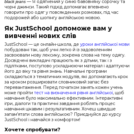
— Я одягнений у синю бавовняну сорочку та
black jeans
чорні джинси. Такий підхід допомагає впевнено
говорити про одяг у повсякденних розмовах, під час
подорожей або шопінгу англійською мовою.
Як JustSchool допоможе вам у
вивченні нових слів
JustSchool — це онлайн-школа, де
уроки англійської мови
побудовані так, щоб учні легко й із задоволенням
засвоювали нову лексику, зокрема слова на тему одягу.
Досвідчені викладачі працюють як з дітьми, так і з
підлітками, поступово ускладнюючи матеріал і адаптуючи
його до віку та рівня знань. Навчальні програми
складаються з тематичних модулів, які допомагають крок
за кроком розширювати словниковий запас без
перевантаження. Перед початком занять кожен учень
може пройти
тест на визначення рівня англійської
, щоб
навчання було максимально ефективним. Інтерактивні
ігри, діалоги та практичні завдання роблять процес
навчання цікавим і результативним. Хочеш швидше
запам’ятати слова англійською? Приєднуйся до курсу
JustSchool і навчайся з комфортом!
Хочете спробувати?