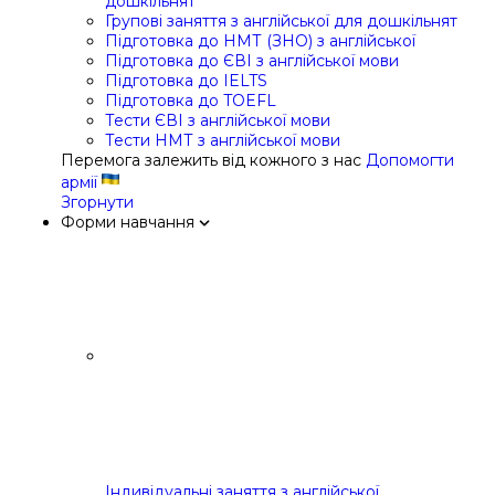
дошкільнят
Групові заняття з англійської для дошкільнят
Підготовка до НМТ (ЗНО) з англійської
Підготовка до ЄВІ з англійської мови
Підготовка до IELTS
Підготовка до TOEFL
Тести ЄВІ з англійської мови
Тести НМТ з англійської мови
Перемога залежить від кожного з нас
Допомогти
армії
Згорнути
Форми навчання
Індивідуальні заняття з англійської