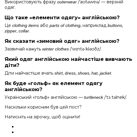
Використовують фразу
/ˈaʊtəweə/ — верхній
outerwear
одяг.
Що таке «елементи одягу» англійською?
Це
або
, наприклад
,
clothing items
parts of clothing
buttons
,
.
zipper
collar
Як сказати «зимовий одяг» англійською?
Зазвичай кажуть
/ˈwɪntə kləʊðz/.
winter clothes
Який одяг англійською найчастіше вивчають
діти?
Діти найчастіше вчать
,
,
,
,
.
shirt
dress
shoes
hat
jacket
Як буде «гольф» як елемент одягу
англійською?
Український «гольф» англійською —
/ˈtɜːtəlnek/.
turtleneck
Наскільки корисним був цей пост?
Натисніть на зірочку, щоб оцінити!