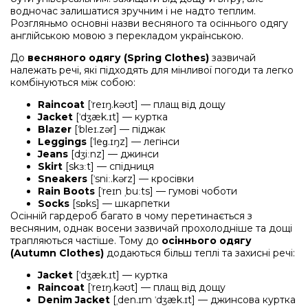
водночас залишатися зручним і не надто теплим.
Розгляньмо основні назви весняного та осіннього одягу
англійською мовою з перекладом українською.
До
весняного одягу (Spring Clothes)
зазвичай
належать речі, які підходять для мінливої погоди та легко
комбінуються між собою:
Raincoat
[ˈreɪŋ.kəʊt] — плащ від дощу
Jacket
[ˈdʒæk.ɪt] — куртка
Blazer
[ˈbleɪ.zər] — піджак
Leggings
[ˈleɡ.ɪŋz] — легінси
Jeans
[dʒiːnz] — джинси
Skirt
[skɜːt] — спідниця
Sneakers
[ˈsniː.kərz] — кросівки
Rain Boots
[ˈreɪn ˌbuːts] — гумові чоботи
Socks
[sɒks] — шкарпетки
Осінній гардероб багато в чому перетинається з
весняним, однак восени зазвичай прохолодніше та дощі
трапляються частіше. Тому до
осіннього одягу
(Autumn Clothes)
додаються більш теплі та захисні речі:
Jacket
[ˈdʒæk.ɪt] — куртка
Raincoat
[ˈreɪŋ.kəʊt] — плащ від дощу
Denim Jacket
[ˌden.ɪm ˈdʒæk.ɪt] — джинсова куртка