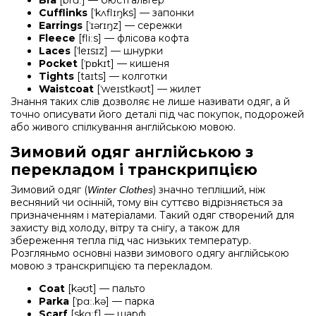
Cufflinks
[ˈkʌflɪŋks] — запонки
Earrings
[ˈɪərɪŋz] — сережки
Fleece
[fliːs] — флісова кофта
Laces
[ˈleɪsɪz] — шнурки
Pocket
[ˈpɒkɪt] — кишеня
Tights
[taɪts] — колготки
Waistcoat
[ˈweɪstkəʊt] — жилет
Знання таких слів дозволяє не лише називати одяг, а й
точно описувати його деталі під час покупок, подорожей
або живого спілкування англійською мовою.
Зимовий одяг англійською з
перекладом і транскрипцією
Зимовий одяг (
) значно тепліший, ніж
Winter Clothes
весняний чи осінній, тому він суттєво відрізняється за
призначенням і матеріалами. Такий одяг створений для
захисту від холоду, вітру та снігу, а також для
збереження тепла під час низьких температур.
Розгляньмо основні назви зимового одягу англійською
мовою з транскрипцією та перекладом.
Coat
[kəʊt] — пальто
Parka
[ˈpɑː.kə] — парка
Scarf
[skɑːf] — шарф