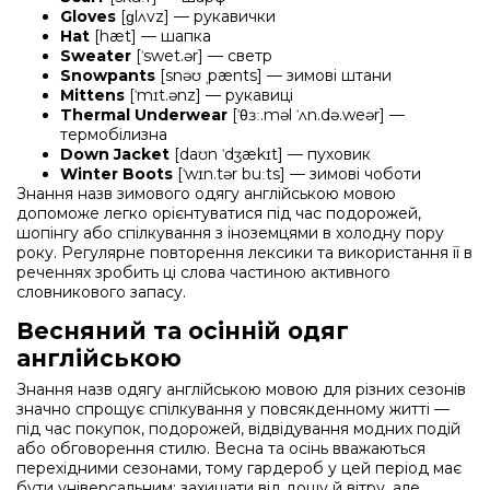
Gloves
[ɡlʌvz] — рукавички
Hat
[hæt] — шапка
Sweater
[ˈswet.ər] — светр
Snowpants
[snəʊ ˌpænts] — зимові штани
Mittens
[ˈmɪt.ənz] — рукавиці
Thermal Underwear
[ˈθɜː.məl ˈʌn.də.weər] —
термобілизна
Down Jacket
[daʊn ˈdʒækɪt] — пуховик
Winter Boots
[ˈwɪn.tər buːts] — зимові чоботи
Знання назв зимового одягу англійською мовою
допоможе легко орієнтуватися під час подорожей,
шопінгу або спілкування з іноземцями в холодну пору
року. Регулярне повторення лексики та використання її в
реченнях зробить ці слова частиною активного
словникового запасу.
Весняний та осінній одяг
англійською
Знання назв одягу англійською мовою для різних сезонів
значно спрощує спілкування у повсякденному житті —
під час покупок, подорожей, відвідування модних подій
або обговорення стилю. Весна та осінь вважаються
перехідними сезонами, тому гардероб у цей період має
бути універсальним: захищати від дощу й вітру, але