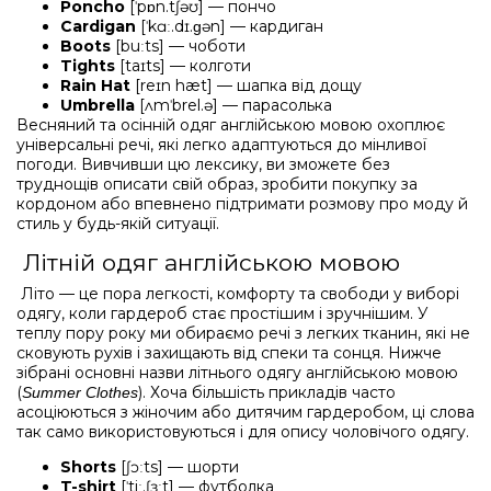
Poncho
[ˈpɒn.tʃəʊ] — пончо
Cardigan
[ˈkɑː.dɪ.ɡən] — кардиган
Boots
[buːts] — чоботи
Tights
[taɪts] — колготи
Rain Hat
[reɪn hæt] — шапка від дощу
Umbrella
[ʌmˈbrel.ə] — парасолька
Весняний та осінній одяг англійською мовою охоплює
універсальні речі, які легко адаптуються до мінливої
погоди. Вивчивши цю лексику, ви зможете без
труднощів описати свій образ, зробити покупку за
кордоном або впевнено підтримати розмову про моду й
стиль у будь-якій ситуації.
Літній одяг англійською мовою
Літо — це пора легкості, комфорту та свободи у виборі
одягу, коли гардероб стає простішим і зручнішим. У
теплу пору року ми обираємо речі з легких тканин, які не
сковують рухів і захищають від спеки та сонця. Нижче
зібрані основні назви літнього одягу англійською мовою
(
). Хоча більшість прикладів часто
Summer Clothes
асоціюються з жіночим або дитячим гардеробом, ці слова
так само використовуються і для опису чоловічого одягу.
Shorts
[ʃɔːts] — шорти
T-shirt
[ˈtiː.ʃɜːt] — футболка