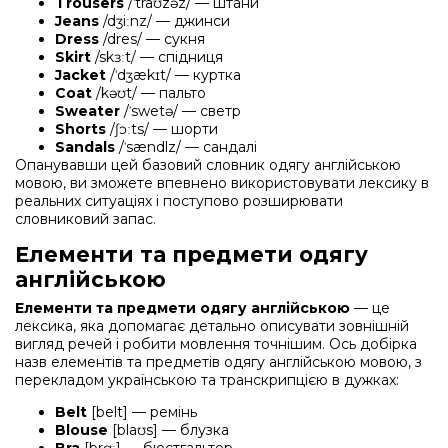
Trousers
/ˈtraʊzəz/ — штани
Jeans
/dʒiːnz/ — джинси
Dress
/dres/ — сукня
Skirt
/skɜːt/ — спідниця
Jacket
/ˈdʒækɪt/ — куртка
Coat
/kəʊt/ — пальто
Sweater
/ˈswetə/ — светр
Shorts
/ʃɔːts/ — шорти
Sandals
/ˈsændlz/ — сандалі
Опанувавши цей базовий словник одягу англійською
мовою, ви зможете впевнено використовувати лексику в
реальних ситуаціях і поступово розширювати
словниковий запас.
Елементи та предмети одягу
англійською
Елементи та предмети одягу англійською
— це
лексика, яка допомагає детально описувати зовнішній
вигляд речей і робити мовлення точнішим. Ось добірка
назв елементів та предметів одягу англійською мовою, з
перекладом українською та транскрипцією в дужках:
Belt
[belt] — ремінь
Blouse
[blaʊs] — блузка
Bra
[brɑː] — бюстгальтер