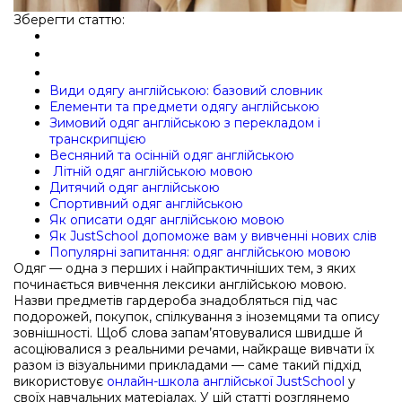
Зберегти статтю:
Види одягу англійською: базовий словник
Елементи та предмети одягу англійською
Зимовий одяг англійською з перекладом і
транскрипцією
Весняний та осінній одяг англійською
Літній одяг англійською мовою
Дитячий одяг англійською
Спортивний одяг англійською
Як описати одяг англійською мовою
Як JustSchool допоможе вам у вивченні нових слів
Популярні запитання: одяг англійською мовою
Одяг — одна з перших і найпрактичніших тем, з яких
починається вивчення лексики англійською мовою.
Назви предметів гардероба знадобляться під час
подорожей, покупок, спілкування з іноземцями та опису
зовнішності. Щоб слова запам’ятовувалися швидше й
асоціювалися з реальними речами, найкраще вивчати їх
разом із візуальними прикладами — саме такий підхід
використовує
онлайн-школа англійської JustSchool
у
своїх навчальних матеріалах. У цій статті розглянемо