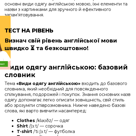
основні види одягу англійською мовою, їхні елементи та
назви з картинками для зручного й ефективного
запам’ятовування.
ТЕСТ НА РІВЕНЬ
Визнач свій рівень англійської мови
швидко
⏳ та безкоштовно!
Види одягу англійською: базовий
словник
Тема
«Види одягу англійською»
входить до базового
словника, який необхідний для повсякденного
спілкування, подорожей і покупок. Знання основних назв
одягу допомагає легко описати зовнішність, свій стиль
або зрозуміти співрозмовника. Нижче наведено базові
слова, які варто вивчити насамперед:
Clothes
/kləʊðz/ — одяг
Shirt
/ʃɜːt/ — сорочка
T-shirt
/ˈtiːʃɜːt/ — футболка