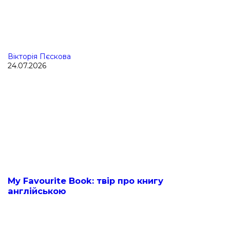
Вікторія Пєскова
24.07.2026
My Favourite Book: твір про книгу
англійською