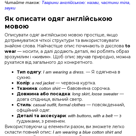
Читайте також:
Тварини англійською: назви, частини тіла,
звуки
Як описати одяг англійською
мовою
Описувати одяг англійською мовою простіше, якщо
дотримуватися чіткої структури та використовувати
знайомі слова. Найчастіше опис починають із дієслова
to
wear
— носити, а далі додають деталі, які роблять образ
зрозумілим і «живим». Щоб опис звучав природно, можна
рухатися від загального до конкретного.
Тип одягу
:
— Я одягнена в
I am wearing a dress.
сукню.
Колір
:
— червона куртка.
a red jacket
Тканина
:
— бавовняна сорочка.
cotton shirt
Довжина або посадка
:
,
—
long skirt
loose sweater
довга спідниця, вільний светр.
Стиль
:
,
— повсякденний,
casual outfit
formal clothes
офіційний одяг.
Деталі та аксесуари
:
,
— з
with buttons
with a belt
ґудзиками, з ременем.
Використовуючи ці елементи разом, ви зможете легко
скласти повний опис:
I am wearing a blue cotton shirt and