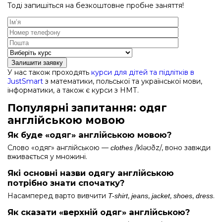
Тоді запишіться на безкоштовне пробне заняття!
Залишити заявку
У нас також проходять
курси для дітей та підлітків в
JustSmart
з математики, польської та української мови,
інформатики, а також є курси з НМТ.
Популярні запитання: одяг
англійською мовою
Як буде «одяг» англійською мовою?
Слово «одяг» англійською —
/kləʊðz/, воно завжди
clothes
вживається у множині.
Які основні назви одягу англійською
потрібно знати спочатку?
Насамперед варто вивчити
,
,
,
,
.
T-shirt
jeans
jacket
shoes
dress
Як сказати «верхній одяг» англійською?