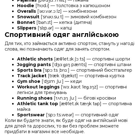
Hoodie
[ˈhʊd.i] — толстовка з капюшоном
Overalls
[ˈəʊ.vər.ɔːlz] — комбінезони
Snowsuit
[ˈsnəʊ.suːt] — зимовий комбінезон
Bonnet
[ˈbɒn.ɪt] — кепка (дитяча)
Slippers
[ˈslɪp.ər] — капці
Спортивний одяг англійською
Для тих, хто займається активно спортом, стануть у нагоді
слова, які позначають одяг для занять спортом.
Athletic shorts
[æθˈlet.ɪk ʃɔːts] — спортивні шорти
Jogging pants
[ˈdʒɑːɡɪŋ pænts] — спортивні штани
Sports bra
[ˈspɔːts ˌbrɑː] — спортивний бюстгальтер
Track jacket
[træk ˈdʒækɪt] — спортивна куртка
Gym shoe
[ˈdʒɪm ˌʃuː] — кеди
Workout leggings
[ˈwɜː.kaʊt ˈleɡ.ɪŋz] — спортивні
легінси для тренувань
Running shoes
[ˈrʌn.ɪŋ ˌʃuː] — бігові кросівки
Athletic tank top
[æθˈlet.ɪk tæŋk tɒp] — спортивна
майка
Sportswear
[ˈspɔːts.weər] — спортивний одяг
Коли ви будете знати, як буде одяг на англійській мові
для дітей та дорослих, то ви без проблем зможете
придбати в магазині все необхідне.