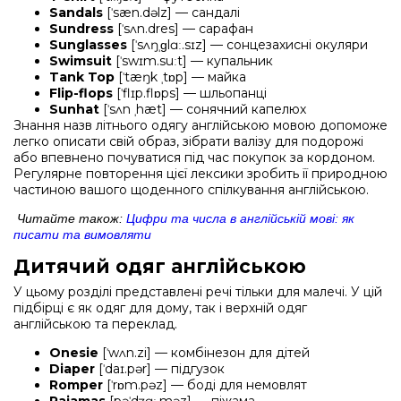
Sandals
[ˈsæn.dəlz] — сандалі
Sundress
[ˈsʌn.dres] — сарафан
Sunglasses
[ˈsʌŋˌɡlɑː.sɪz] — сонцезахисні окуляри
Swimsuit
[ˈswɪm.suːt] — купальник
Tank Top
[ˈtæŋk ˌtɒp] — майка
Flip-flops
[ˈflɪp.flɒps] — шльопанці
Sunhat
[ˈsʌn ˌhæt] — сонячний капелюх
Знання назв літнього одягу англійською мовою допоможе
легко описати свій образ, зібрати валізу для подорожі
або впевнено почуватися під час покупок за кордоном.
Регулярне повторення цієї лексики зробить її природною
частиною вашого щоденного спілкування англійською.
Читайте також:
Цифри та числа в англійській мові: як
писати та вимовляти
Дитячий одяг англійською
У цьому розділі представлені речі тільки для малечі. У цій
підбірці є як одяг для дому, так і верхній одяг
англійською та переклад.
Onesie
[ˈwʌn.zi] — комбінезон для дітей
Diaper
[ˈdaɪ.pər] — підгузок
Romper
[ˈrɒm.pəz] — боді для немовлят
Pajamas
[pəˈdʒɑː.məz] — піжама