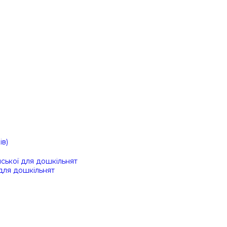
ів)
ійської для дошкільнят
 для дошкільнят