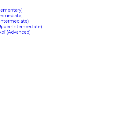
Elementary)
ermediate)
Intermediate)
Upper-Intermediate)
кої (Advanced)