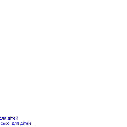
 для дітей
йської для дітей