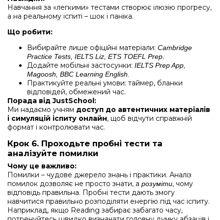
Навчання за «легкими» тестами створює ілюзію прогресу,
а на реальному іспиті – шок і паніка.
Що робити:
Вибирайте лише офіційні матеріали:
Cambridge
.
Practice Tests, IELTS Liz, ETS TOEFL Prep
Додайте мобільні застосунки:
IELTS Prep App,
Magoosh, BBC Learning English.
Практикуйте реальні умови: таймер, бланки
відповідей, обмежений час.
Порада від JustSchool:
Ми надаємо учням
доступ до автентичних матеріалів
і симуляцій іспиту онлайн
, щоб відчути справжній
формат і контролювати час.
Крок 6. Проходьте пробні тести та
аналізуйте помилки
Чому це важливо:
Помилки – чудове джерело знань і практики. Аналіз
помилок дозволяє не просто знати, а
, чому
розуміти
відповідь правильна. Пробні тести дають змогу
навчитися правильно розподіляти енергію під час іспиту.
Наприклад, якщо Reading забирає забагато часу,
потренуйтесь швидко визначати головну думку абзаців і