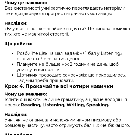
Чому це важливо:
Без системності учні хаотично переглядають матеріали,
не відслідковують прогрес і втрачають мотивацію.
Наслідки:
«Вчу все і нічого» – знайоме відчуття? Це типова помилка
тих, хто не має чіткої стратегії.
Що робити:
Розбийте ціль на малі задачі: «+1 бал у Listening»,
«написати 3 есе за тиждень».
Плануйте не більше ніж 2 години на день, щоб
уникнути вигорання.
Щотижня проводьте самоаналіз: що покращилось,
над чим треба працювати.
Крок 4. Прокачайте всі чотири навички
Чому це важливо:
Іспити оцінюють не лише граматику, а цілісне володіння
мовою:
Reading, Listening, Writing, Speaking.
Наслідки:
Учні, які не опанували належним чином письмову або
розмовну частину, часто отримують бал нижче бажаного.
Що робити: