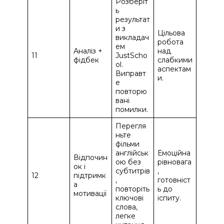
Розберіт
ь
результат
и з
Цільова
викладач
робота
ем
Аналіз +
над
11
JustScho
фідбек
слабкими
ol.
аспектам
Виправт
и.
е
повторю
вані
помилки.
Перегля
ньте
фільми
англійськ
Емоційна
Відпочин
ою без
рівновага
ок і
субтитрів
,
12
підтримк
,
готовніст
а
повторіть
ь до
мотивації
ключові
іспиту.
слова,
легке