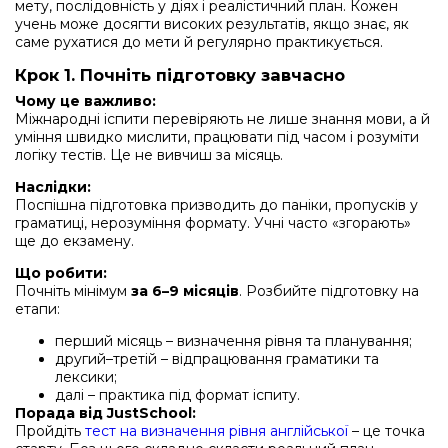
мету, послідовність у діях і реалістичний план. Кожен
учень може досягти високих результатів, якщо знає, як
саме рухатися до мети й регулярно практикується.
Крок 1. Почніть підготовку завчасно
Чому це важливо:
Міжнародні іспити перевіряють не лише знання мови, а й
уміння швидко мислити, працювати під часом і розуміти
логіку тестів. Це не вивчиш за місяць.
Наслідки:
Поспішна підготовка призводить до паніки, пропусків у
граматиці, нерозуміння формату. Учні часто «згорають»
ще до екзамену.
Що робити:
Почніть мінімум
за 6–9 місяців
. Розбийте підготовку на
етапи:
перший місяць – визначення рівня та планування;
другий–третій – відпрацювання граматики та
лексики;
далі – практика під формат іспиту.
Порада від JustSchool:
Пройдіть
тест на визначення рівня англійської
– це точка