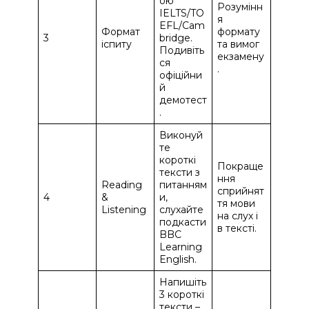
ою
Розумінн
IELTS/TO
я
EFL/Cam
Формат
формату
3
bridge.
іспиту
та вимог
Подивіть
екзамену
ся
.
офіційни
й
демотест
.
Виконуй
те
короткі
Покраще
тексти з
ння
Reading
питанням
сприйнят
4
&
и,
тя мови
Listening
слухайте
на слух і
подкасти
в тексті.
BBC
Learning
English.
Напишіть
3 короткі
тексти –