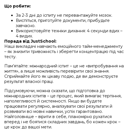
Що робити:
За 2-3 дні до іспиту не перевантажуйте мозок.
Виспіться, приготуйте документи, прибудьте
завчасно.
Використовуйте техніки дихання: 4 секунди вдих –
4 видих.
Порада від JustSchool:
Наші викладачі навчають емоційного тайм-менеджменту
– як знизити тривожність і зберегти концентрацію під час
тесту.
Пам’ятайте: міжнародний іспит – це не «випробування на
життя», а лише можливість перевірити свої знання.
Сприймайте його як цікаву подію, де ви демонструєте
результат власної праці.
Підсумовуючи, можна сказати, що підготовка до
міжнародних іспитів – це процес, який вимагає терпіння,
наполегливості й системності. Якщо ви будете
працювати регулярно, аналізувати свої результати й
розвивати всі мовні навички, успіх гарантовано.
Найголовніше – вірити в себе, планомірно рухатися
вперед і не боятися складних завдань, бо кожен крок –
це крок до вашої мети.