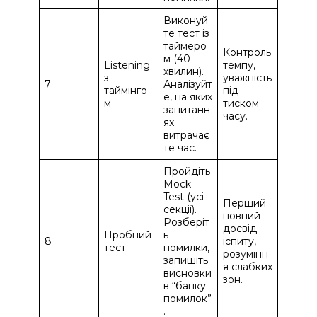
Виконуй
те тест із
таймеро
Контроль
м (40
Listening
темпу,
хвилин).
з
уважність
7
Аналізуйт
таймінго
під
е, на яких
м
тиском
запитанн
часу.
ях
витрачає
те час.
Пройдіть
Mock
Test (усі
Перший
секції).
повний
Розберіт
досвід
Пробний
ь
8
іспиту,
тест
помилки,
розумінн
запишіть
я слабких
висновки
зон.
в “банку
помилок”
.