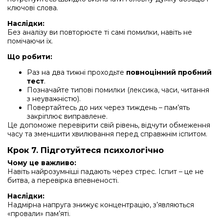
ключові слова.
Наслідки:
Без аналізу ви повторюєте ті самі помилки, навіть не
помічаючи їх.
Що робити:
Раз на два тижні проходьте
повноцінний пробний
тест
.
Позначайте типові помилки (лексика, часи, читання
з неуважністю).
Повертайтесь до них через тиждень – пам’ять
закріплює виправлене.
Це допоможе перевірити свій рівень, відчути обмеження
часу та зменшити хвилювання перед справжнім іспитом.
Крок 7. Підготуйтеся психологічно
Чому це важливо:
Навіть найрозумніші падають через стрес. Іспит – це не
битва, а перевірка впевненості.
Наслідки:
Надмірна напруга знижує концентрацію, з’являються
«провали» пам’яті.