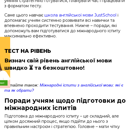
уміння стратегічно готуватися, планувати час і працювати
з форматом тесту.
Саме цього навчає
школа англійської мови JustSchool
і
допомагає учням системно розвивати всі навички та
впевнено проходити тестування. Нижче – поради, які
допоможуть вам підготуватися до міжнародного іспиту
максимально ефективно.
ТЕСТ НА РІВЕНЬ
Визнач свій рівень англійської мови
швидко
⏳ та безкоштовно!
Читайте також:
Міжнародні іспити з англійської мови: які є
та як обрати?
Поради учням щодо підготовки до
міжнародних іспитів
Підготовка до міжнародного іспиту – це складний, але
цілком досяжний процес, якщо підійти до нього з
правильним настроєм і стратегією. Головне – мати чітку