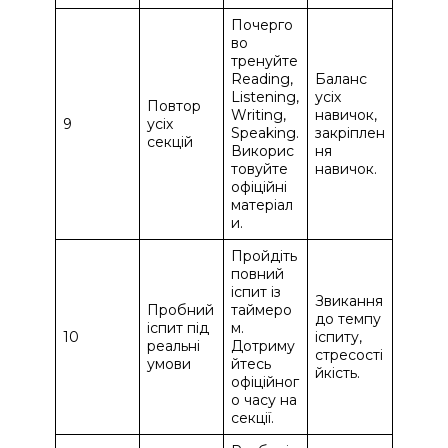
Почерго
во
тренуйте
Reading,
Баланс
Listening,
усіх
Повтор
Writing,
навичок,
9
усіх
Speaking.
закріплен
секцій
Викорис
ня
товуйте
навичок.
офіційні
матеріал
и.
Пройдіть
повний
іспит із
Звикання
Пробний
таймеро
до темпу
іспит під
м.
10
іспиту,
реальні
Дотриму
стресості
умови
йтесь
йкість.
офіційног
о часу на
секції.