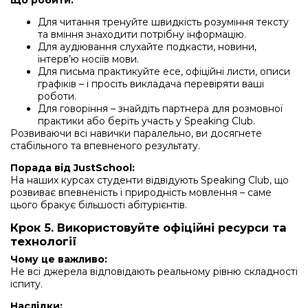
Для читання тренуйте швидкість розуміння тексту
та вміння знаходити потрібну інформацію.
Для аудіювання слухайте подкасти, новини,
інтерв’ю носіїв мови.
Для письма практикуйте есе, офіційні листи, описи
графіків – і просіть викладача перевіряти ваші
роботи.
Для говоріння – знайдіть партнера для розмовної
практики або беріть участь у Speaking Club.
Розвиваючи всі навички паралельно, ви досягнете
стабільного та впевненого результату.
Порада від JustSchool:
На наших курсах студенти відвідують Speaking Club, що
розвиває впевненість і природність мовлення – саме
цього бракує більшості абітурієнтів.
Крок 5. Використовуйте офіційні ресурси та
технології
Чому це важливо:
Не всі джерела відповідають реальному рівню складності
іспиту.
Наслідки: