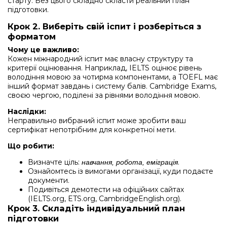
старту. Без цього складно скласти реальний план
підготовки.
Крок 2. Виберіть свій іспит і розберіться з
форматом
Чому це важливо:
Кожен міжнародний іспит має власну структуру та
критерії оцінювання. Наприклад, IELTS оцінює рівень
володіння мовою за чотирма компонентами, а TOEFL має
інший формат завдань і систему балів. Cambridge Exams,
своєю чергою, поділені за рівнями володіння мовою.
Наслідки:
Неправильно вибраний іспит може зробити ваш
сертифікат непотрібним для конкретної мети.
Що робити:
Визначте ціль:
.
навчання, робота, еміграція
Ознайомтесь із вимогами організації, куди подаєте
документи.
Подивіться демотести на офіційних сайтах
(IELTS.org, ETS.org, CambridgeEnglish.org).
Крок 3. Складіть індивідуальний план
підготовки