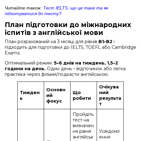
Читайте також:
Тест IELTS: що це таке та як
підготуватися до тесту?
План підготовки до міжнародних
іспитів з англійської мови
План розрахований на 3 місяці для рівнів
B1–B2
і
підходить для підготовки до IELTS, TOEFL або Cambridge
Exams.
Оптимальний режим:
5–6 днів на тиждень, 1,5–2
години на день.
Один день – відпочинок або легка
практика через фільми/подкасти англійською.
Очікува
Основн
Тижден
Що
ний
ий
ь
робити
результа
фокус
т
Пройдіть
тест на
визначен
ня рівня
Усвідомл
англійськ
ення