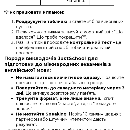
читання.
💡
Як працювати з планом:
Роздрукуйте таблицю
й ставте ✅ біля виконаних
пунктів.
Після кожного тижня записуйте короткий звіт: “Що
вдалося? Що треба покращити?”.
Раз на 4 тижні проходьте
контрольний тест
– це
найефективніший спосіб побачити реальний
прогрес.
Поради викладачів JustSchool для
підготовки до міжнародних екзаменів з
англійської мови:
Не намагайтесь вивчити все одразу.
Працюйте
поетапно – це гарантія стабільного росту.
Повертайтесь до складного матеріалу через 3
дні.
Це активує довготривалу пам’ять.
Тренуйте формат, а не лише знання.
Іспит
оцінює не те, що ви “знаєте”, а те, як “показуєте
знання”.
Не нехтуйте Speaking.
Навіть 10 хвилин щодня з
партнером або штучним інтелектом дають
результат.
Підсумовуючи, цей тримісячний план – це не просто