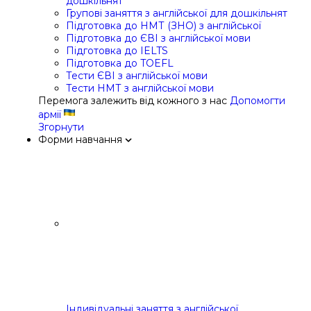
дошкільнят
Групові заняття з англійської для дошкільнят
Підготовка до НМТ (ЗНО) з англійської
Підготовка до ЄВІ з англійської мови
Підготовка до IELTS
Підготовка до TOEFL
Тести ЄВІ з англійської мови
Тести НМТ з англійської мови
Перемога залежить від кожного з нас
Допомогти
армії
Згорнути
Форми навчання
Індивідуальні заняття з англійської