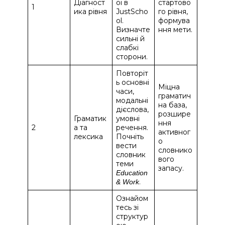
Діагност
ої в
стартово
1
ика рівня
JustScho
го рівня,
ol.
формува
Визначте
ння мети.
сильні й
слабкі
сторони.
Повторіт
ь основні
Міцна
часи,
граматич
модальні
на база,
дієслова,
розшире
Граматик
умовні
ння
2
а та
речення.
активног
лексика
Почніть
о
вести
словнико
словник
вого
теми
запасу.
Education
.
& Work
Ознайом
тесь зі
структур