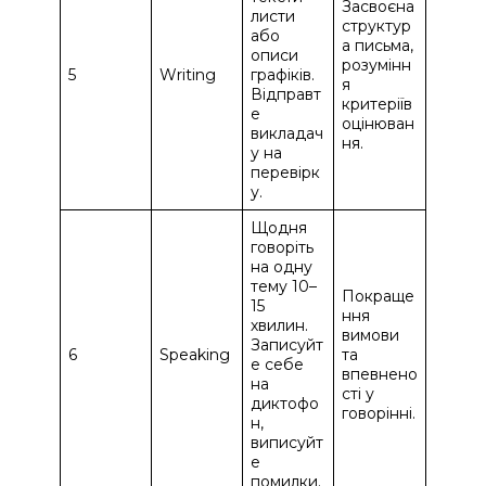
Засвоєна
листи
структур
або
а письма,
описи
розумінн
5
Writing
графіків.
я
Відправт
критеріїв
е
оцінюван
викладач
ня.
у на
перевірк
у.
Щодня
говоріть
на одну
тему 10–
Покраще
15
ння
хвилин.
вимови
Записуйт
6
Speaking
та
е себе
впевнено
на
сті у
диктофо
говорінні.
н,
виписуйт
е
помилки.