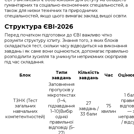
гуманітарних та соціально-економічних спеціальностей, а
також для низки технічних та природничих
спеціальностей, якщо цього вимагає заклад вищої освіти.
Структура ЄВІ-2026
Перед початком підготовки до ЄВІ важливо чітко
розуміти структуру іспиту. Знання того, з яких блоків
складається тест, скільки часу відводиться на виконання
завдань і як саме вони оцінюються, допомагає правильно
розподілити зусилля та уникнути неприємних сюрпризів
під час складання.
Типи
Кількість
Блок
Час
Оціню
завдань
завдань
Заповнення
пропусків у
мікротекстах
1 ба
ТЗНК (Тест
(1–4,
прави
27
загальних
підзавдання
75
відпов
завдань /
навчальних
1–10)
Вибір
хвилин
— 
33 бали
компетентностей)
однієї
неправ
правильної
/ від
відповіді (5–
27)