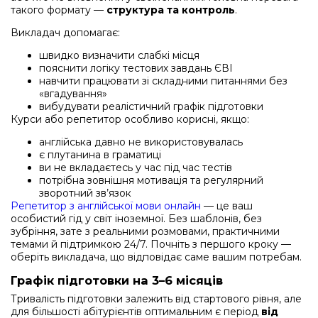
такого формату —
структура та контроль
.
Викладач допомагає:
швидко визначити слабкі місця
пояснити логіку тестових завдань ЄВІ
навчити працювати зі складними питаннями без
«вгадування»
вибудувати реалістичний графік підготовки
Курси або репетитор особливо корисні, якщо:
англійська давно не використовувалась
є плутанина в граматиці
ви не вкладаєтесь у час під час тестів
потрібна зовнішня мотивація та регулярний
зворотний зв’язок
Репетитор з англійської мови онлайн
— це ваш
особистий гід у світ іноземної. Без шаблонів, без
зубріння, зате з реальними розмовами, практичними
темами й підтримкою 24/7. Почніть з першого кроку —
оберіть викладача, що відповідає саме вашим потребам.
Графік підготовки на 3–6 місяців
Тривалість підготовки залежить від стартового рівня, але
для більшості абітурієнтів оптимальним є період
від