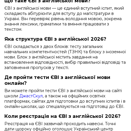
Що таке ЄВІ з англійської мови?
ЄВІ з англійської мови — це єдиний вступний іспит, який
складають абітурієнти для вступу до магістратури в
Україні. Він перевіряє рівень володіння мовою, зокрема
знання лексики, граматики та вміння працювати з
текстом.
Яка структура ЄВІ з англійської 2026?
ЄВІ складається з двох блоків: тесту загальних
навчальних компетентностей (ТЗНК) та блоку з іноземної
мови. Блок з англійської містить завдання на
встановлення відповідності, вибір правильної відповіді та
заповнення пропусків у тексті.
Де пройти тести ЄВІ з англійської мови
онлайн?
Ви можете пройти тести ЄВІ з англійської мови на сайті
школи
ДжастСкул
, а також на офіційних освітніх
платформах, сайтах для підготовки до вступних іспитів і в
онлайн-школах, що спеціалізуються на підготовці до ЄВІ.
Коли реєстрація на ЄВІ з англійської 2026?
Реєстрація на ЄВІ зазвичай проходить навесні. Точні
дати щороку офіційно оголошує Український центр