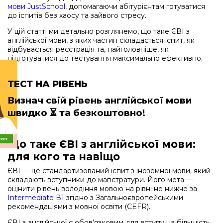
мови JustSchool
, допомагаючи абітурієнтам готуватися
до іспитів без хаосу та зайвого стресу.
У цій статті ми детально розглянемо, що таке ЄВІ з
англійської мови, з яких частин складається іспит, як
відбувається реєстрація та, найголовніше, як
підготуватися до тестування максимально ефективно.
ТЕСТ НА РІВЕНЬ
Визнач свій рівень англійської мови
швидко
⏳ та безкоштовно!
Що таке ЄВІ з англійської мови:
для кого та навіщо
ЄВІ — це стандартизований іспит з іноземної мови, який
складають вступники до магістратури. Його мета —
оцінити рівень володіння мовою на рівні не нижче за
Intermediate В1
згідно з Загальноєвропейськими
рекомендаціями з мовної освіти (CEFR).
ЄВІ з англійської є обов’язковим для вступу на більшість