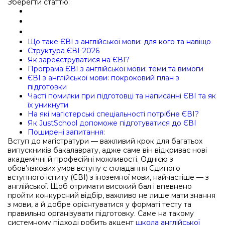
Зберегти статтю:
Що таке ЄВІ з англійської мови: для кого та навіщо
Структура ЄВІ-2026
Як зареєструватися на ЄВІ?
Програма ЄВІ з англійської мови: теми та вимоги
ЄВІ з англійської мови: покроковий план з
підготовки
Часті помилки при підготовці та написанні ЄВІ та як
їх уникнути
На які магістерські спеціальності потрібне ЄВІ?
Як JustSchool допоможе підготуватися до ЄВІ
Поширені запитання:
Вступ до магістратури — важливий крок для багатьох
випускників бакалаврату, адже саме він відкриває нові
академічні й професійні можливості. Однією з
обов’язкових умов вступу є складання Єдиного
вступного іспиту (ЄВІ) з іноземної мови, найчастіше — з
англійської. Щоб отримати високий бал і впевнено
пройти конкурсний відбір, важливо не лише мати знання
з мови, а й добре орієнтуватися у форматі тесту та
правильно організувати підготовку. Саме на такому
системному підході робить акцент
школа англійської