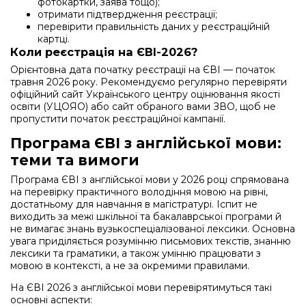
фотокартки, заява тощо);
отримати підтвердження реєстрації;
перевірити правильність даних у реєстраційній
картці.
Коли реєстрація на ЄВІ-2026?
Орієнтовна дата початку реєстрації на ЄВІ — початок
травня 2026 року. Рекомендуємо регулярно перевіряти
офіційний сайт Українського центру оцінювання якості
освіти (УЦОЯО) або сайт обраного вами ЗВО, щоб не
пропустити початок реєстраційної кампанії.
Програма ЄВІ з англійської мови:
теми та вимоги
Програма ЄВІ з англійської мови у 2026 році спрямована
на перевірку практичного володіння мовою на рівні,
достатньому для навчання в магістратурі. Іспит не
виходить за межі шкільної та бакалаврської програми й
не вимагає знань вузькоспеціалізованої лексики. Основна
увага приділяється розумінню письмових текстів, знанню
лексики та граматики, а також умінню працювати з
мовою в контексті, а не за окремими правилами.
На ЄВІ 2026 з англійської мови перевірятимуться такі
основні аспекти: