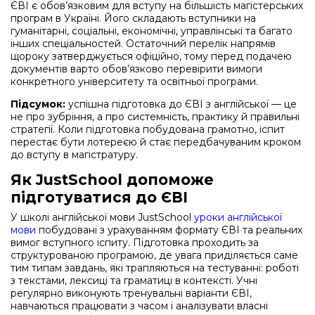
ЄВІ є обов’язковим для вступу на більшість магістерських
програм в Україні. Його складають вступники на
гуманітарні, соціальні, економічні, управлінські та багато
інших спеціальностей. Остаточний перелік напрямів
щороку затверджується офіційно, тому перед подачею
документів варто обов’язково перевірити вимоги
конкретного університету та освітньої програми.
Підсумок:
успішна підготовка до ЄВІ з англійської — це
не про зубріння, а про системність, практику й правильні
стратегії. Коли підготовка побудована грамотно, іспит
перестає бути лотереєю й стає передбачуваним кроком
до вступу в магістратуру.
Як JustSchool допоможе
підготуватися до ЄВІ
У школі англійської мови JustSchool
уроки англійської
мови
побудовані з урахуванням формату ЄВІ та реальних
вимог вступного іспиту. Підготовка проходить за
структурованою програмою, де увага приділяється саме
тим типам завдань, які трапляються на тестуванні: роботі
з текстами, лексиці та граматиці в контексті. Учні
регулярно виконують тренувальні варіанти ЄВІ,
навчаються працювати з часом і аналізувати власні