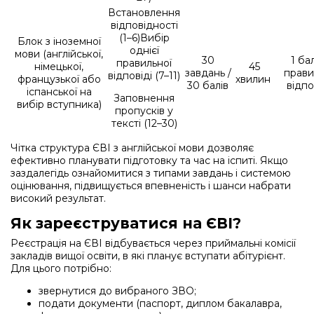
Встановлення
відповідності
(1–6)
Вибір
Блок з іноземної
однієї
мови (англійської,
30
1 ба
правильної
німецької,
45
завдань /
прави
відповіді (7–11)
французької або
хвилин
30 балів
відпо
іспанської на
Заповнення
вибір вступника)
пропусків у
тексті (12–30)
Чітка структура ЄВІ з англійської мови дозволяє
ефективно планувати підготовку та час на іспиті. Якщо
заздалегідь ознайомитися з типами завдань і системою
оцінювання, підвищується впевненість і шанси набрати
високий результат.
Як зареєструватися на ЄВІ?
Реєстрація на ЄВІ відбувається через приймальні комісії
закладів вищої освіти, в які планує вступати абітурієнт.
Для цього потрібно:
звернутися до вибраного ЗВО;
подати документи (паспорт, диплом бакалавра,