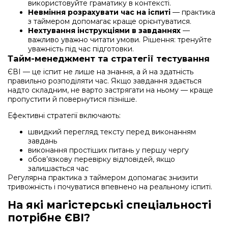
використовуйте граматику в контексті.
Невміння розрахувати час на іспиті
— практика
з таймером допомагає краще орієнтуватися.
Нехтування інструкціями в завданнях
—
важливо уважно читати умови. Рішення: тренуйте
уважність під час підготовки.
Тайм-менеджмент та стратегії тестування
ЄВІ — це іспит не лише на знання, а й на здатність
правильно розподіляти час. Якщо завдання здається
надто складним, не варто застрягати на ньому — краще
пропустити й повернутися пізніше.
Ефективні стратегії включають:
швидкий перегляд тексту перед виконанням
завдань
виконання простіших питань у першу чергу
обов’язкову перевірку відповідей, якщо
залишається час
Регулярна практика з таймером допомагає знизити
тривожність і почуватися впевнено на реальному іспиті.
На які магістерські спеціальності
потрібне ЄВІ?