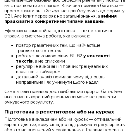
щонайменше базовий або середній рівень англійської та
вміє працювати за планом. Ключова помилка багатьох —
просто «вчити англійську», не прив’язуючись до формату
ЄВІ. Але іспит перевіряє не загальні знання, а
вміння
працювати з конкретними типами завдань
.
Ефективна самостійна підготовка — це не хаотичні
вправи, а системна робота, яка включає:
повтор граматичних тем, що найчастіше
трапляються в тестах
роботу з лексикою рівня B1–B2
у контексті
текстів
, а не списками
регулярне виконання повних тренувальних
варіантів із таймером
детальний аналіз помилок: чому відповідь
неправильна і як уникнути цього надалі
Саме аналіз помилок дає найбільший приріст балів. Без
нього навіть хороший рівень мови може не принести
очікуваного результату.
Підготовка з репетитором або на курсах
Підготовка з викладачем або на курсах — оптимальний
варіант для тих, кому складно підтримувати регулярність
або хто не впевнений у своїх знаннях. Головна перевага