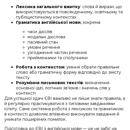
Лексика загального вжитку
: слова й вирази, що
використовуються в повсякденному, освітньому та
публіцистичному контекстах
Граматика англійської мови
, зокрема:
часи дієслів
модальні дієслова
пасивний стан
умовні речення
узгодження частин речення
прийменники та сполучники
Робота з контекстом
: уміння обрати правильне
слово або граматичну форму відповідно до змісту
тексту
Розуміння письмових текстів
: визначення
основної ідеї, логічних зв’язків і значень слів у
контексті
Для успішної здачі ЄВІ важливо не лише знати правила, а
й регулярно практикуватися з типовими завданнями
іспиту. Саме системна робота з лексикою та граматикою
в контексті дозволяє впевнено виконувати завдання й
уникати поширених помилок.
Підготовка до ЄВІ з англійської мови — це не забіг на