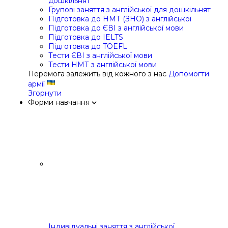
дошкільнят
Групові заняття з англійської для дошкільнят
Підготовка до НМТ (ЗНО) з англійської
Підготовка до ЄВІ з англійської мови
Підготовка до IELTS
Підготовка до TOEFL
Тести ЄВІ з англійської мови
Тести НМТ з англійської мови
Перемога залежить від кожного з нас
Допомогти
армії
Згорнути
Форми навчання
Індивідуальні заняття з англійської