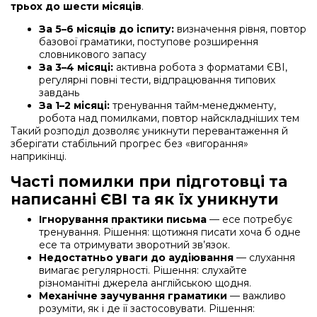
трьох до шести місяців
.
За 5–6 місяців до іспиту:
визначення рівня, повтор
базової граматики, поступове розширення
словникового запасу
За 3–4 місяці:
активна робота з форматами ЄВІ,
регулярні повні тести, відпрацювання типових
завдань
За 1–2 місяці:
тренування тайм-менеджменту,
робота над помилками, повтор найскладніших тем
Такий розподіл дозволяє уникнути перевантаження й
зберігати стабільний прогрес без «вигорання»
наприкінці.
Часті помилки при підготовці та
написанні ЄВІ та як їх уникнути
Ігнорування практики письма
— есе потребує
тренування. Рішення: щотижня писати хоча б одне
есе та отримувати зворотний зв’язок.
Недостатньо уваги до аудіювання
— слухання
вимагає регулярності. Рішення: слухайте
різноманітні джерела англійською щодня.
Механічне заучування граматики
— важливо
розуміти, як і де її застосовувати. Рішення: