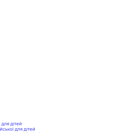
ї для дітей
ійської для дітей