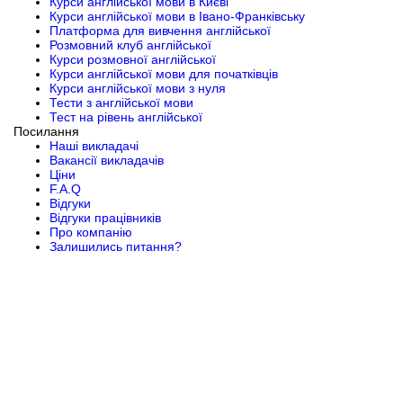
Курси англійської мови в Києві
Курси англійської мови в Івано-Франківську
Платформа для вивчення англійської
Розмовний клуб англійської
Курси розмовної англійської
Курси англійської мови для початківців
Курси англійської мови з нуля
Тести з англійської мови
Тест на рівень англійської
Посилання
Наші викладачі
Вакансії викладачів
Ціни
F.A.Q
Відгуки
Відгуки працівників
Про компанію
Залишились питання?