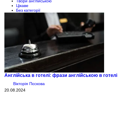
Твори англійською
Цікаве
Без категорії
Англійська в готелі: фрази англійською в готелі
Вікторія Пєскова
20.08.2024