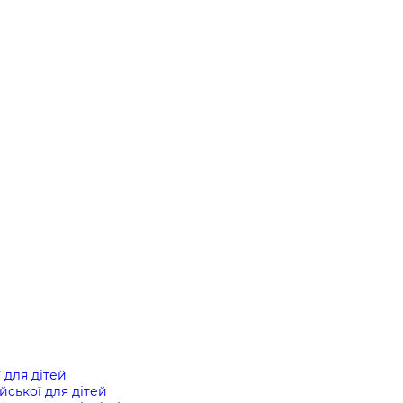
ї для дітей
ійської для дітей