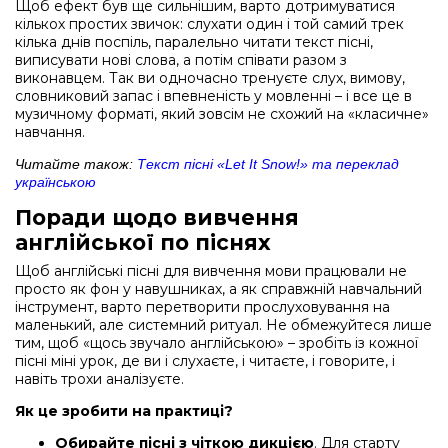
Щоб ефект був ще сильнішим, варто дотримуватися
кількох простих звичок: слухати один і той самий трек
кілька днів поспіль, паралельно читати текст пісні,
виписувати нові слова, а потім співати разом з
виконавцем. Так ви одночасно тренуєте слух, вимову,
словниковий запас і впевненість у мовленні – і все це в
музичному форматі, який зовсім не схожий на «класичне»
навчання.
Читайте також:
Текст пісні «Let It Snow!» та переклад
українською
Поради щодо вивчення
англійської по піснях
Щоб англійські пісні для вивчення мови працювали не
просто як фон у навушниках, а як справжній навчальний
інструмент, варто перетворити прослуховування на
маленький, але системний ритуал. Не обмежуйтеся лише
тим, щоб «щось звучало англійською» – зробіть із кожної
пісні міні урок, де ви і слухаєте, і читаєте, і говорите, і
навіть трохи аналізуєте.
Як це зробити на практиці?
Обирайте пісні з чіткою дикцією
. Для старту