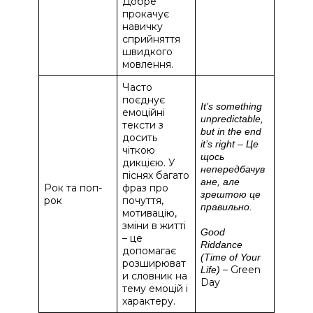
Добре
прокачує
навичку
сприйняття
швидкого
мовлення.
Часто
поєднує
It’s something
емоційні
unpredictable,
тексти з
but in the end
досить
it’s right – Це
чіткою
щось
дикцією. У
непередбачув
піснях багато
ане, але
Рок та поп-
фраз про
зрештою це
рок
почуття,
правильно.
мотивацію,
зміни в житті
Good
– це
Riddance
допомагає
(Time of Your
розширюват
– Green
Life)
и словник на
Day
тему емоцій і
характеру.