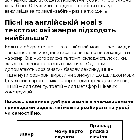
хоча б по 10-15 хвилин на день – стабільність тут
важливіша за тривалі «забіги» раз на тиждень.
Пісні на англійській мові з
текстом: які жанри підходять
найбільше?
Коли ви обираєте пісні на англійській мові з текстом для
навчання, важливо дивитися не лише на виконавця, а й
на жанр. Від нього залежить темп, складність лексики,
кількість сленгу та навіть граматика. Одні стилі
допомагають «розкачати» базову лексику, інші –
підтягнути розмовні вирази чи звикнути до швидкої мови.
Ідеальний варіант – мікс жанрів: один трек для вимови,
інший – для сленгу, третій – для метафор і цікавих
конструкцій.
Нижче – невелика добірка жанрів з поясненнями та
прикладами рядків, які можна розбирати на уроці
чи самостійно.
Приклад
Чому варто
рядка з
Жанр
слухати
пісні та