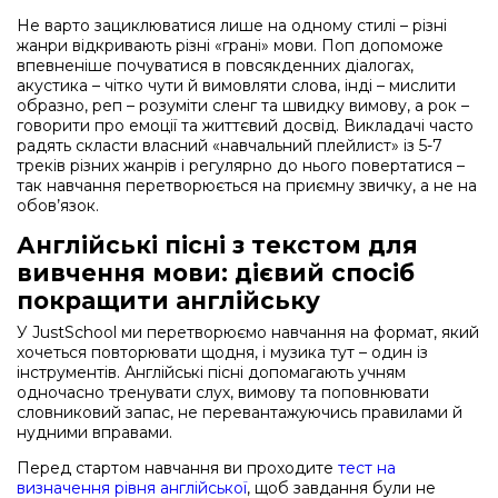
Не варто зациклюватися лише на одному стилі – різні
жанри відкривають різні «грані» мови. Поп допоможе
впевненіше почуватися в повсякденних діалогах,
акустика – чітко чути й вимовляти слова, інді – мислити
образно, реп – розуміти сленг та швидку вимову, а рок –
говорити про емоції та життєвий досвід. Викладачі часто
радять скласти власний «навчальний плейлист» із 5-7
треків різних жанрів і регулярно до нього повертатися –
так навчання перетворюється на приємну звичку, а не на
обов’язок.
Англійські пісні з текстом для
вивчення мови: дієвий спосіб
покращити англійську
У JustSchool ми перетворюємо навчання на формат, який
хочеться повторювати щодня, і музика тут – один із
інструментів. Англійські пісні допомагають учням
одночасно тренувати слух, вимову та поповнювати
словниковий запас, не перевантажуючись правилами й
нудними вправами.
Перед стартом навчання ви проходите
тест на
визначення рівня англійської
, щоб завдання були не