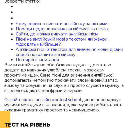
Зберегти статтю:
Чому корисно вивчати англійську за піснями
Поради щодо вивчення англійської по піснях
Сайти, де можна вивчати англійські пісні
Пісні на англійській мові з текстом: які жанри
підходять найбільше?
Англійські пісні з текстом для вивчення мови: дієвий
спосіб покращити англійську
Поширені запитання
Вчити англійську не обов’язково нудно – достатньо
додати до навчання улюблені треки, і мозок сам
проситиме «ще». Саме пісні для вивчення англійської
допомагають непомітно прокачати словниковий запас,
вимову та розуміння на слух: ви просто слухаєте музику, а
в голові осідають нові фрази й вирази.
Онлайн-школа англійської JustSchool
давно впроваджує
музичні методики в навчання, адже музика робить навіть
складну граматику простою та невимушеною.
ТЕСТ НА РІВЕНЬ