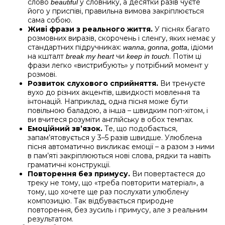
слово
у словнику, а десятки разів чуєте
beautiful
його у приспіві, правильна вимова закріплюється
сама собою.
Живі фрази з реального життя.
У піснях багато
розмовних виразів, скорочень і сленгу, яких немає у
стандартних підручниках:
,
,
, ідіоми
wanna
gonna
gotta
на кшталт
чи
. Потім ці
break my heart
keep in touch
фрази легко «вистрибують» у потрібний момент у
розмові.
Розвиток слухового сприйняття.
Ви тренуєте
вухо до різних акцентів, швидкості мовлення та
інтонацій. Наприклад, одна пісня може бути
повільною баладою, а інша – швидким поп-хітом, і
ви вчитеся розуміти англійську в обох темпах.
Емоційний зв’язок.
Те, що подобається,
запам’ятовується у 3–5 разів швидше. Улюблена
пісня автоматично викликає емоції – а разом з ними
в пам’яті закріплюються нові слова, рядки та навіть
граматичні конструкції.
Повторення без примусу.
Ви повертаєтеся до
треку не тому, що «треба повторити матеріал», а
тому, що хочете ще раз послухати улюблену
композицію. Так відбувається природне
повторення, без зусиль і примусу, але з реальним
результатом.