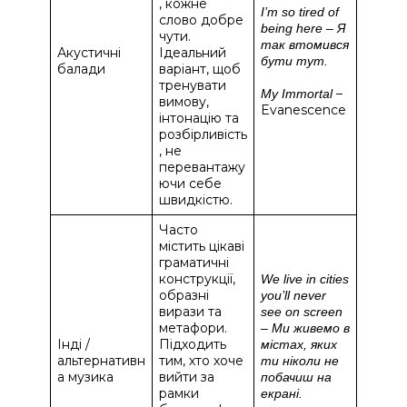
, кожне
I’m so tired of
слово добре
being here – Я
чути.
так втомився
Акустичні
Ідеальний
бути тут.
балади
варіант, щоб
тренувати
–
My Immortal
вимову,
Evanescence
інтонацію та
розбірливість
, не
перевантажу
ючи себе
швидкістю.
Часто
містить цікаві
граматичні
конструкції,
We live in cities
образні
you’ll never
вирази та
see on screen
метафори.
– Ми живемо в
Інді /
Підходить
містах, яких
альтернативн
тим, хто хоче
ти ніколи не
а музика
вийти за
побачиш на
рамки
екрані.