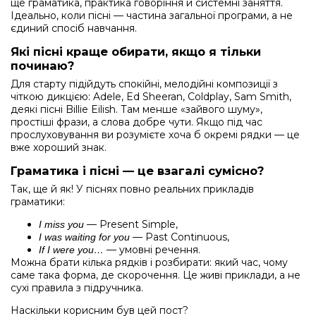
ще граматика, практика говоріння й системні заняття.
Ідеально, коли пісні — частина загальної програми, а не
єдиний спосіб навчання.
Які пісні краще обирати, якщо я тільки
починаю?
Для старту підійдуть спокійні, мелодійні композиції з
чіткою дикцією: Adele, Ed Sheeran, Coldplay, Sam Smith,
деякі пісні Billie Eilish. Там менше «зайвого шуму»,
простіші фрази, а слова добре чути. Якщо під час
прослуховування ви розумієте хоча б окремі рядки — це
вже хороший знак.
Граматика і пісні — це взагалі сумісно?
Так, ще й як! У піснях повно реальних прикладів
граматики:
— Present Simple,
I miss you
— Past Continuous,
I was waiting for you
— умовні речення.
If I were you…
Можна брати кілька рядків і розбирати: який час, чому
саме така форма, де скорочення. Це живі приклади, а не
сухі правила з підручника.
Наскільки корисним був цей пост?