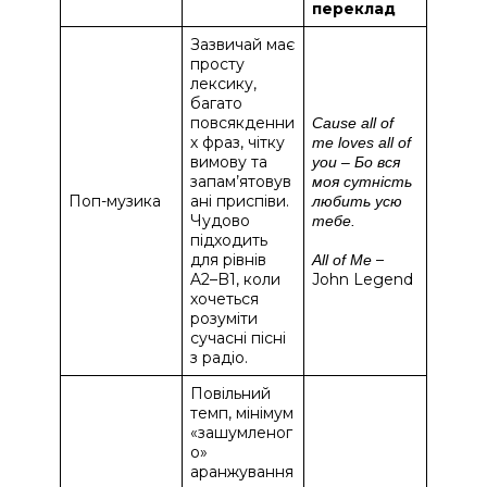
переклад
Зазвичай має
просту
лексику,
багато
повсякденни
Cause all of
х фраз, чітку
me loves all of
вимову та
you – Бо вся
запам’ятовув
моя сутність
Поп-музика
ані приспіви.
любить усю
Чудово
тебе.
підходить
для рівнів
–
All of Me
A2–B1, коли
John Legend
хочеться
розуміти
сучасні пісні
з радіо.
Повільний
темп, мінімум
«зашумленог
о»
аранжування