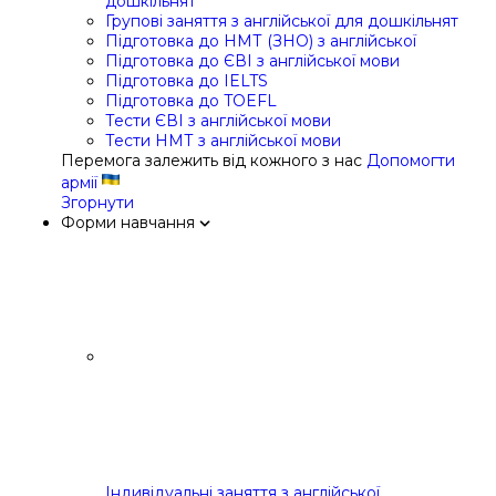
дошкільнят
Групові заняття з англійської для дошкільнят
Підготовка до НМТ (ЗНО) з англійської
Підготовка до ЄВІ з англійської мови
Підготовка до IELTS
Підготовка до TOEFL
Тести ЄВІ з англійської мови
Тести НМТ з англійської мови
Перемога залежить від кожного з нас
Допомогти
армії
Згорнути
Форми навчання
Індивідуальні заняття з англійської