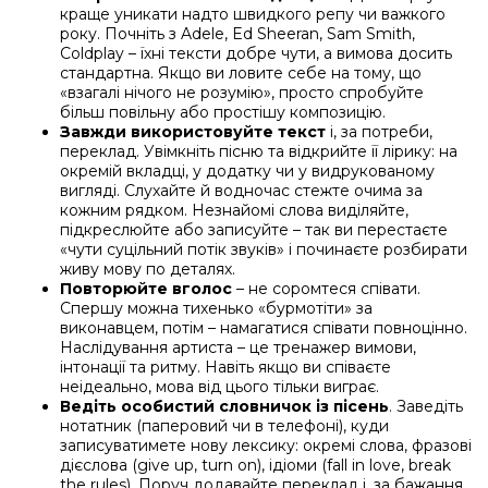
краще уникати надто швидкого репу чи важкого
року. Почніть з Adele, Ed Sheeran, Sam Smith,
Coldplay – їхні тексти добре чути, а вимова досить
стандартна. Якщо ви ловите себе на тому, що
«взагалі нічого не розумію», просто спробуйте
більш повільну або простішу композицію.
Завжди використовуйте текст
і, за потреби,
переклад. Увімкніть пісню та відкрийте її лірику: на
окремій вкладці, у додатку чи у видрукованому
вигляді. Слухайте й водночас стежте очима за
кожним рядком. Незнайомі слова виділяйте,
підкреслюйте або записуйте – так ви перестаєте
«чути суцільний потік звуків» і починаєте розбирати
живу мову по деталях.
Повторюйте вголос
– не соромтеся співати.
Спершу можна тихенько «бурмотіти» за
виконавцем, потім – намагатися співати повноцінно.
Наслідування артиста – це тренажер вимови,
інтонації та ритму. Навіть якщо ви співаєте
неідеально, мова від цього тільки виграє.
Ведіть особистий словничок із пісень
. Заведіть
нотатник (паперовий чи в телефоні), куди
записуватимете нову лексику: окремі слова, фразові
дієслова (give up, turn on), ідіоми (fall in love, break
the rules). Поруч додавайте переклад і, за бажання,