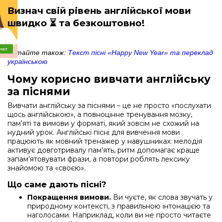
Визнач свій рівень англійської мови
швидко
⏳ та безкоштовно!
Читайте також:
Текст пісні «Happy New Year» та переклад
українською
Чому корисно вивчати англійську
за піснями
Вивчати англійську за піснями – це не просто «послухати
щось англійською», а повноцінне тренування мозку,
пам’яті та вимови у форматі, який зовсім не схожий на
нудний урок. Англійські пісні для вивчення мови
працюють як мовний тренажер у навушниках: мелодія
активує довготривалу пам’ять, ритм допомагає краще
запам’ятовувати фрази, а повтори роблять лексику
знайомою та «своєю».
Що саме дають пісні?
Покращення вимови.
Ви чуєте, як слова звучать у
природному контексті, з правильною інтонацією та
наголосами. Наприклад, коли ви не просто читаєте