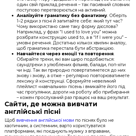
один свій приклад речення – так пасивний словник
поступово перетворюється на активний.
Аналізуйте граматику без фанатизму
. Оберіть
1–2 рядки з пісні й запитайте себе: який тут час?
Чому використано саме таку форму дієслова?
Наприклад, у фразі “I used to love you” можна
розібрати конструкцію used to, а в “If I were you” –
умовні речення. Достатньо кількох хвилин аналізу,
щоб граматика перестала бути абстракцією.
Навчайтеся через емоції та повторення
.
Обирайте треки, які вам щиро подобаються:
саундтреки з улюблених фільмів, балади, поп-хіти
чи інді. Так ви природно повертатиметеся до них
знову і знову, а отже – регулярно повторюватимете
лексику й конструкції. Сформуйте невеликий
плейлист «навчальних» пісень і вмикайте його під
час прогулянки, дороги на роботу або прибирання
– кожен прослуханий раз працює на ваш результат.
Сайти, де можна вивчати
англійські пісні
Щоб
вивчення англійської мови
по піснях було не
хаотичним, а системним, варто користуватися
платформами, які поєднують музику з вправами,