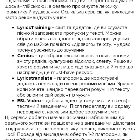
підказками та поясненнями. Тоді ви не просто «Cлухаєте
щось англійською», а реально прокачуєте лексику,
граматику й аудіювання. Ось кілька сервісів, які викладачі
часто рекомендують учням:
LyricsTraining
– сайт та додаток, де ви слухаєте
пісню й заповнюєте пропуски у тексті. Можна
обрати рівень складності: від кількох пропущених
слів до майже повністю «дірявого» тексту. Чудово
тренує уважність до звучання.
Genius
– тут зібрані тексти пісень із поясненнями
змісту рядків, культурних відсилок, сленгу. Якщо ви
хочете розуміти не лише «що сказано», а й «про що
насправді», це must-have ресурс.
Lyricstranslate
– платформа, де користувачі
додають переклади пісень різними мовами. Зручно,
коли хочете швидко перевірити розуміння тексту
або звірити свій варіант із чужим.
ESL Video
– добірка відео (у тому числі й пісень) з
тестами й завданнями. Після перегляду ви одразу
перевіряєте, наскільки добре зрозуміли зміст.
Ці сервіси роблять навчання живим і наближеним до
реального життя: ви працюєте не з вигаданими діалогами
з підручника, а з тією мовою, яку справді використовують
носії. Порада від викладачів: оберіть 1-2 платформи, які
вам найбільше заходять, і користуйтесь ними регулярно,