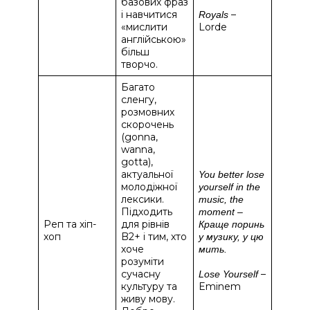
базових фраз
і навчитися
–
Royals
«мислити
Lorde
англійською»
більш
творчо.
Багато
сленгу,
розмовних
скорочень
(gonna,
wanna,
gotta),
актуальної
You better lose
молодіжної
yourself in the
лексики.
music, the
Підходить
moment –
Реп та хіп-
для рівнів
Краще поринь
хоп
B2+ і тим, хто
у музику, у цю
хоче
мить.
розуміти
сучасну
–
Lose Yourself
культуру та
Eminem
живу мову.