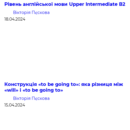
Рівень англійської мови Upper Intermediate В2
Вікторія Пєскова
18.04.2024
Конструкція «to be going to»: яка різниця між
«will» і «to be going to»
Вікторія Пєскова
15.04.2024