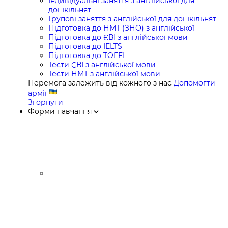
Індивідуальні заняття з англійської для
дошкільнят
Групові заняття з англійської для дошкільнят
Підготовка до НМТ (ЗНО) з англійської
Підготовка до ЄВІ з англійської мови
Підготовка до IELTS
Підготовка до TOEFL
Тести ЄВІ з англійської мови
Тести НМТ з англійської мови
Перемога залежить від кожного з нас
Допомогти
армії
Згорнути
Форми навчання