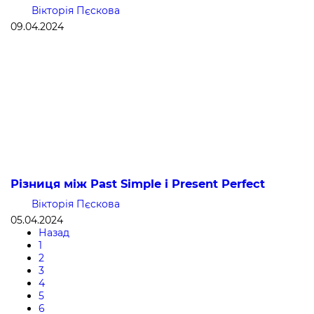
Вікторія Пєскова
09.04.2024
Різниця між Past Simple і Present Perfect
Вікторія Пєскова
05.04.2024
Назад
1
2
3
4
5
6