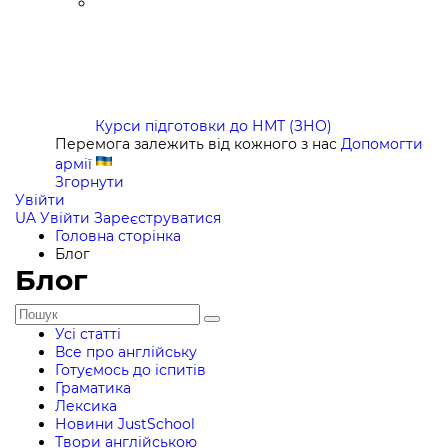
Курси підготовки до НМТ (ЗНО)
Перемога залежить від кожного з нас
Допомогти
армії
Згорнути
Увійти
UA
Увійти
Зареєструватися
Головна сторінка
Блог
Блог
Усі статті
Все про англійську
Готуємось до іспитів
Граматика
Лексика
Новини JustSchool
Твори англійською