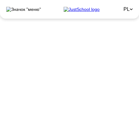
PL
PRZYGOTUJ SIĘ DO
WRZEŚNIA
KORZYSTNIE!
Zgarnij do
–50%
zniżki na kursy z
gwarancją efektów
Do 31.08
Przygotowanie do ZNO (NMT)
w języku angielskim
Zapisz się na kursy JustSchool: jakość przygotowania do
egzaminu z języka angielskiego gwarantowana! Zdobądź
szansę zdania egzaminu z oceną "Doskonałą"