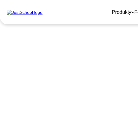
Produkty
F
PRZYGOTUJ SIĘ DO 
Zgarnij do
–50%
zniżki na kursy z gwarancją efektów
Lekcje angi