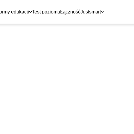
ormy edukacji
Test poziomu
Łączność
Justsmart
WRZEŚNIA
KORZYSTNIE!
Do 31.08
elskiego przez