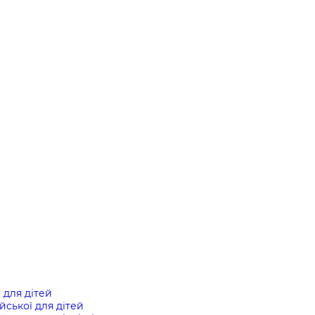
ї для дітей
ійської для дітей